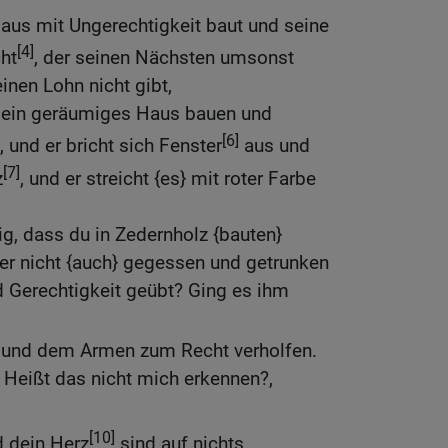
aus mit Ungerechtigkeit baut und seine
[4]
ht
, der seinen Nächsten umsonst
inen Lohn nicht gibt,
ir ein geräumiges Haus bauen und
[6]
und er bricht sich Fenster
aus und
[7]
z
, und er streicht {es} mit roter Farbe
ig, dass du in Zedernholz {bauten}
ter nicht {auch} gegessen und getrunken
d Gerechtigkeit geübt? Ging es ihm
und dem Armen zum Recht verholfen.
 Heißt das nicht mich erkennen?,
[10]
 dein Herz
sind auf nichts