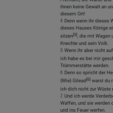
ihnen keine Gewalt an un
diesem Ort!
4
Denn wenn ihr dieses W
dieses Hauses Könige ei
[5]
sitzen
, die mit Wagen 
Knechte und sein Volk.
5
Wenn ihr aber nicht au
ich habe es bei mir gesc
Trümmerstätte werden.
6
Denn so spricht der He
[6]
{Wie} Gilead
warst du m
ich dich nicht zur Wüst
7
Und ich werde Verderbe
Waffen, und sie werden
und ins Feuer werfen.