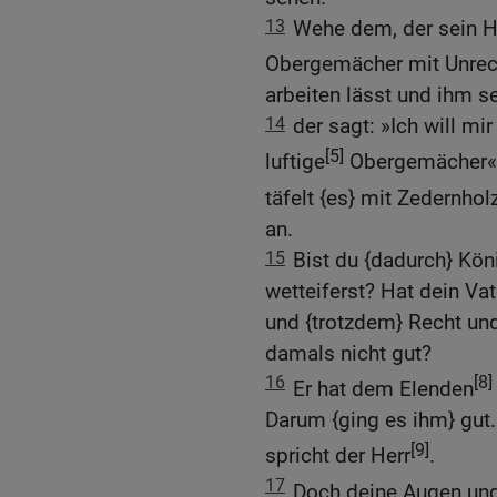
13
Wehe dem, der sein H
Obergemächer mit Unrec
arbeiten lässt und ihm se
14
der sagt: »Ich will m
[5]
luftige
Obergemächer«, 
täfelt {es} mit Zedernhol
an.
15
Bist du {dadurch} Kön
wetteiferst? Hat dein Va
und {trotzdem} Recht un
damals nicht gut?
16
[8]
Er hat dem Elenden
Darum {ging es ihm} gut.
[9]
spricht der Herr
.
17
Doch deine Augen und