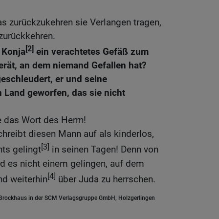
das zurückzukehren sie Verlangen tragen,
 zurückkehren.
[2]
 Konja
ein verachtetes Gefäß zum
rät, an dem niemand Gefallen hat?
schleudert, er und seine
 Land geworfen, das sie nicht
e das Wort des Herrn!
chreibt diesen Mann auf als kinderlos,
[3]
ts gelingt
in seinen Tagen! Denn von
 es nicht einem gelingen, auf dem
[4]
nd weiterhin
über Juda zu herrschen.
.Brockhaus in der SCM Verlagsgruppe GmbH, Holzgerlingen