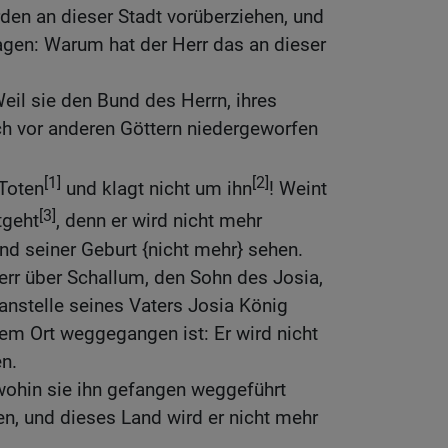
den an dieser Stadt vorüberziehen, und
agen: Warum hat der Herr das an dieser
il sie den Bund des Herrn, ihres
ch vor anderen Göttern niedergeworfen
.
[1]
[2]
 Toten
und klagt nicht um ihn
! Weint
[3]
tgeht
, denn er wird nicht mehr
d seiner Geburt {nicht mehr} sehen.
err über Schallum, den Sohn des Josia,
anstelle seines Vaters Josia König
em Ort weggegangen ist: Er wird nicht
n.
wohin sie ihn gefangen weggeführt
ben, und dieses Land wird er nicht mehr