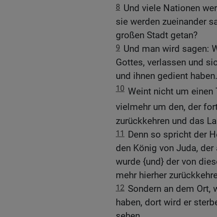
8
Und viele Nationen wer
sie werden zueinander s
großen Stadt getan?
9
Und man wird sagen: We
Gottes, verlassen und si
und ihnen gedient haben
10
Weint nicht um einen
vielmehr um den, der for
zurückkehren und das Lan
11
Denn so spricht der H
den König von Juda, der 
wurde {und} der von dies
mehr hierher zurückkehre
12
Sondern an dem Ort, 
haben, dort wird er ster
sehen.