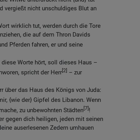
d vergießt nicht unschuldiges Blut an
ort wirklich tut, werden durch die Tore
nziehen, die auf dem Thron Davids
und Pferden fahren, er und seine
f diese Worte hört, soll dieses Haus –
[2]
hworen, spricht der Herr
– zur
rr über das Haus des Königs von Juda:
ir, {wie der} Gipfel des Libanon. Wenn
[7]
e mache, zu unbewohnten Städten
!
r gegen dich heiligen, jeden mit seinen
 deine auserlesenen Zedern umhauen