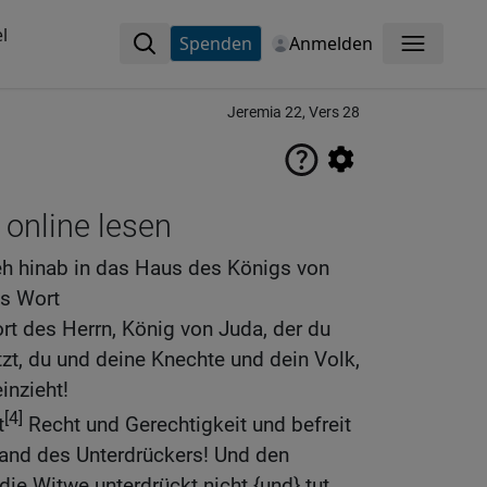
l
Spenden
Anmelden
Menü
Jeremia 22, Vers 28
 online lesen
Geh hinab in das Haus des Königs von
es Wort
t des Herrn, König von Juda, der du
zt, du und deine Knechte und dein Volk,
inzieht!
[4]
t
Recht und Gerechtigkeit und befreit
and des Unterdrückers! Und den
ie Witwe unterdrückt nicht {und} tut