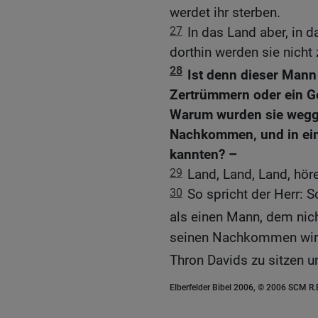
werdet ihr sterben.
27
In das Land aber, in 
dorthin werden sie nicht
28
Ist denn dieser Mann
Zertrümmern oder ein Ge
Warum wurden sie wegge
Nachkommen, und in ein
kannten? –
29
Land, Land, Land, hör
30
So spricht der Herr: S
als einen Mann, dem nich
seinen Nachkommen wird
Thron Davids zu sitzen u
Elberfelder Bibel 2006, © 2006 SCM R