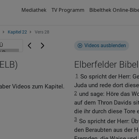
Mediathek
TV Programm
Bibelthek Online-Bibe
Kapitel 22
Vers 28
Videos ausblenden
(ELB)
Elberfelder Bibel
1
So spricht der Herr: 
Juda und rede dort dies
aber Videos zum Kapitel.
2
und sage: Höre das Wor
auf dem Thron Davids sit
die ihr durch diese Tore e
3
So spricht der Herr: Üb
den Beraubten aus der H
Fremden, die Waise und d