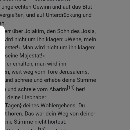
en ungerechten Gewinn und auf das Blut
 vergießen, und auf Unterdrückung und
en.
 Herr über Jojakim, den Sohn des Josia,
 wird nicht um ihn klagen: »Wehe, mein
wester!« Man wird nicht um ihn klagen:
, seine Majestät!«
rd er erhalten; man wird ihn
rfen, weit weg vom Tore Jerusalems.
on und schreie und erhebe deine Stimme
[11]
han und schreie vom Abarim
her!
all deine Liebhaber.
 den Tagen} deines Wohlergehens. Du
nicht hören. Das war dein Weg von deiner
meine Stimme nicht hörtest.
[12]