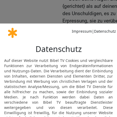
{gerichtet} als auf dein
des Unschuldigen, es zu
Erpressung, sie zu verüb
18
Darum, so spricht der
den König von Juda: Man
Bruder!« und: »Wehe, Sch
»Wehe, Herr!« und: »Wehe
19
Ein Eselsbegräbnis wi
fortschleifen und wegwe
20
Steige auf den Liban
auf dem {Gebirge} Basc
Denn zerschmettert sind 
21
Ich redete zu dir {in
{aber} sagtest: Ich will 
Jugend an, dass du auf 
22