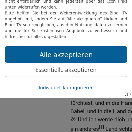
All deine Hirten wird
Liebhaber werden in die 
du beschämt und zuschan
23
Die du auf dem Libano
wie erbarmungswürdig b
Geburtsschmerzen über 
Gebärenden!
24
So wahr ich lebe, spri
Sohn Jojakims, der König
rechten Hand wäre, würd
25
Und ich werde dich in
Leben trachten, und in d
fürchtest, und in die H
Babel, und in die Hand d
26
Und ich werde dich un
[1]
ein anderes
Land schleu