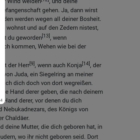
 der Wind weiden
, und deine
Gefangenschaft gehen. Ja, dann wirst
den werden wegen all deiner Bosheit.
n wohnst und auf den Zedern nistest,
[13]
ist du geworden
, wenn
dich kommen, Wehen wie bei der
[9]
[14]
cht der Herr
, wenn auch Konja
, der
 von Juda, ein Siegelring an meiner
e ich dich doch von dort wegreißen.
 die Hand derer geben, die nach deinem
ie Hand derer, vor denen du dich
and Nebukadnezars, des Königs von
er Chaldäer.
d deine Mutter, die dich geboren hat, in
dern, wo ihr nicht geboren seid. Dort