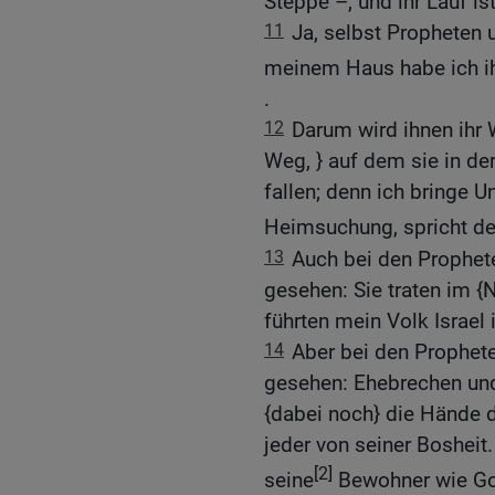
Steppe –, und ihr Lauf is
11
Ja, selbst Propheten u
meinem Haus habe ich ih
.
12
Darum wird ihnen ihr W
Weg, } auf dem sie in d
fallen; denn ich bringe Un
Heimsuchung, spricht de
13
Auch bei den Prophet
gesehen: Sie traten im 
führten mein Volk Israel i
14
Aber bei den Prophet
gesehen: Ehebrechen und 
{dabei noch} die Hände d
jeder von seiner Bosheit
[2]
seine
Bewohner wie G