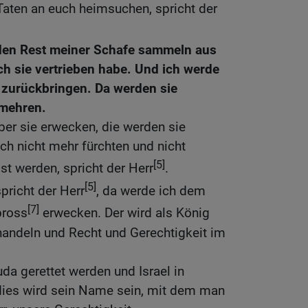
Taten an euch heimsuchen, spricht der
 den Rest meiner Schafe sammeln aus
ch sie vertrieben habe. Und ich werde
e zurückbringen. Da werden sie
 mehren.
ber sie erwecken, die werden sie
ich nicht mehr fürchten und nicht
[5]
t werden, spricht der Herr
.
[5]
pricht der Herr
, da werde ich dem
[7]
pross
erwecken. Der wird als König
handeln und Recht und Gerechtigkeit im
da gerettet werden und Israel in
dies wird sein Name sein, mit dem man