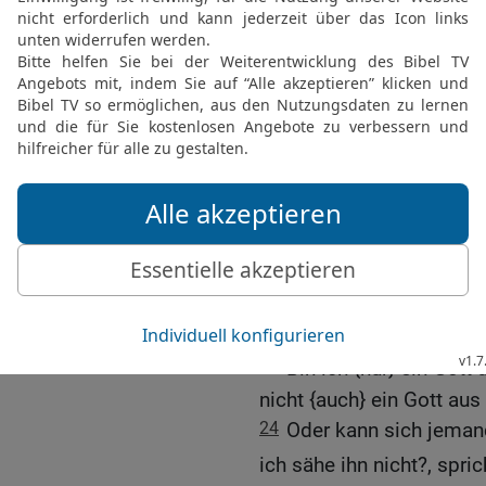
hervorgebrochen, ein wir
Gottlosen wirbelt er hera
20
Nicht wendet sich der 
ausgeführt hat die Plän
werdet ihr das voll verst
21
Ich habe die Prophete
gelaufen. Ich habe nicht
geweissagt.
22
Hätten sie aber in m
mein Volk meine Worte h
seinem bösen Weg und vo
23
Bin ich {nur} ein Gott
nicht {auch} ein Gott aus
24
Oder kann sich jemand
ich sähe ihn nicht?, spric