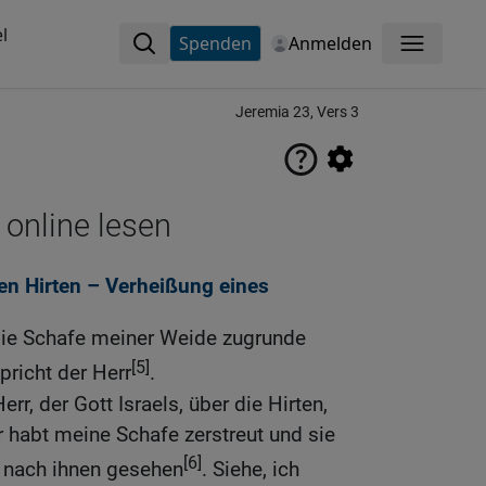
l
Spenden
Anmelden
Menü
Jeremia 23, Vers 3
 online lesen
en Hirten – Verheißung eines
die Schafe meiner Weide zugrunde
[5]
spricht der Herr
.
rr, der Gott Israels, über die Hirten,
r habt meine Schafe zerstreut und sie
[6]
t nach ihnen gesehen
. Siehe, ich