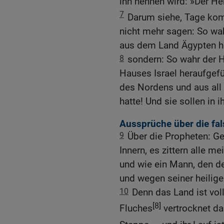
ihn nennen wird: »Der Her
7
Darum siehe, Tage kom
nicht mehr sagen: So wahr
aus dem Land Ägypten he
8
sondern: So wahr der 
Hauses Israel heraufgef
des Nordens und aus all 
hatte! Und sie sollen in
Aussprüche über die fa
9
Über die Propheten: G
Innern, es zittern alle m
und wie ein Mann, den de
und wegen seiner heilige
10
Denn das Land ist vo
[8]
Fluches
vertrocknet da