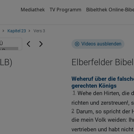
Mediathek
TV Programm
Bibelthek Online-Bibe
Kapitel 23
Vers 3
Videos ausblenden
ELB)
Elberfelder Bibel
Weheruf über die falsch
gerechten Königs
1
Wehe den Hirten, die 
richten und zerstreuen!, 
2
Darum, so spricht der He
die mein Volk weiden: Ih
vertrieben und habt nich