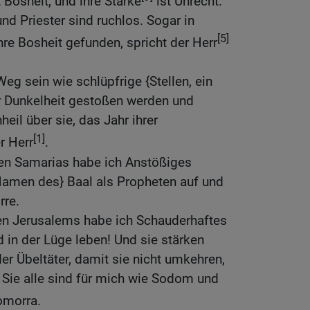
t Bosheit, und ihre Stärke
ist Unrecht.
nd Priester sind ruchlos. Sogar in
[5]
re Bosheit gefunden, spricht der Herr
eg sein wie schlüpfrige {Stellen, ein
er Dunkelheit gestoßen werden und
heil über sie, das Jahr ihrer
[1]
r Herr
.
en Samarias habe ich Anstößiges
{Namen des} Baal als Propheten auf und
rre.
en Jerusalems habe ich Schauderhaftes
in der Lüge leben! Und sie stärken
er Übeltäter, damit sie nicht umkehren,
. Sie alle sind für mich wie Sodom und
omorra.