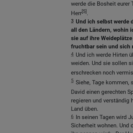
werde die Bosheit eurer 
[5]
Herr
.
3
Und ich selbst werde
all den Ländern, wohin i
sie auf ihre Weideplätz
fruchtbar sein und sich
4
Und ich werde Hirten ü
weiden. Und sie sollen s
erschrecken noch vermiss
5
Siehe, Tage kommen, s
David einen gerechten S
regieren und verständig 
Land üben.
6
In seinen Tagen wird Ju
Sicherheit wohnen. Und 