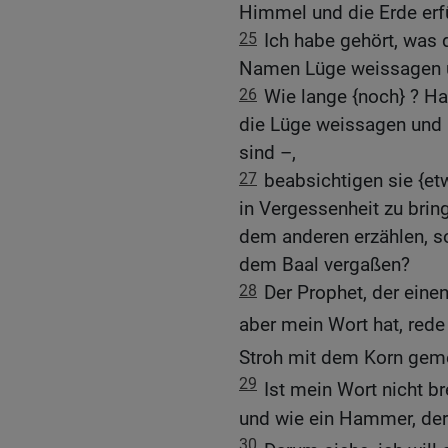
Himmel und die Erde erfül
25
Ich habe gehört, was 
Namen Lüge weissagen un
26
Wie lange {noch} ? Ha
die Lüge weissagen und 
sind –,
27
beabsichtigen sie {e
in Vergessenheit zu bring
dem anderen erzählen, s
dem Baal vergaßen?
28
Der Prophet, der eine
aber mein Wort hat, rede
Stroh mit dem Korn geme
29
Ist mein Wort nicht br
und wie ein Hammer, der
30