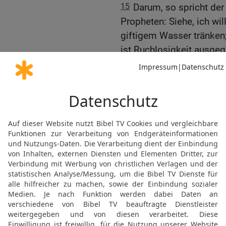
15
Darum, so spricht der
Propheten: Siehe, ich wi
giftigem Wasser tränken
ist Ruchlosigkeit ausge
16
So spricht der Herr d
der Propheten, die euch 
Vision ihres Herzens red
Herrn.
17
Sie sagen stets zu de
[3]
Herr hat geredet
: Ihr 
in der Verstocktheit sein
Unglück wird über euch
18
Denn wer hat im Rat d
gesehen und gehört hätte
gehört?
19
Siehe, ein Sturmwind 