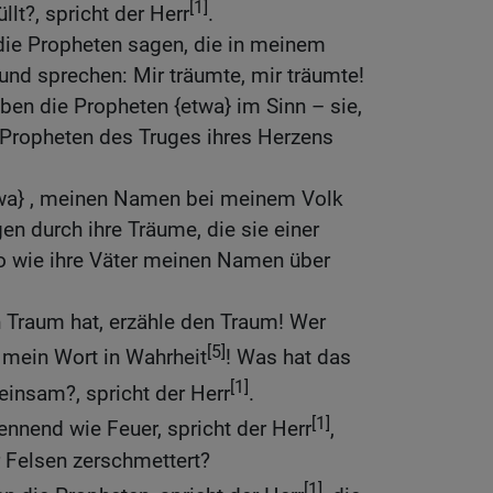
[1]
lt?, spricht der Herr
.
die Propheten sagen, die in meinem
d sprechen: Mir träumte, mir träumte!
ben die Propheten {etwa} im Sinn – sie,
Propheten des Truges ihres Herzens
twa} , meinen Namen bei meinem Volk
en durch ihre Träume, die sie einer
o wie ihre Väter meinen Namen über
n Traum hat, erzähle den Traum! Wer
[5]
 mein Wort in Wahrheit
! Was hat das
[1]
insam?, spricht der Herr
.
[1]
ennend wie Feuer, spricht der Herr
,
 Felsen zerschmettert?
[1]