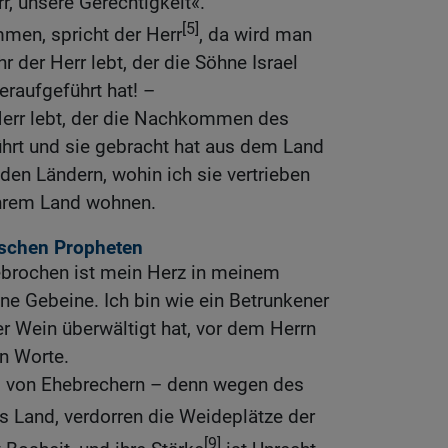
r, unsere Gerechtigkeit«.
[5]
men, spricht der Herr
, da wird man
 der Herr lebt, der die Söhne Israel
raufgeführt hat! –
Herr lebt, der die Nachkommen des
ührt und sie gebracht hat aus dem Land
den Ländern, wohin ich sie vertrieben
 ihrem Land wohnen.
lschen Propheten
ebrochen ist mein Herz in meinem
eine Gebeine. Ich bin wie ein Betrunkener
r Wein überwältigt hat, vor dem Herrn
n Worte.
ll von Ehebrechern – denn wegen des
s Land, verdorren die Weideplätze der
[9]