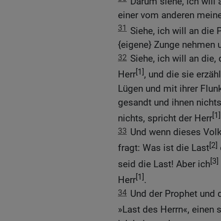
Darum siehe, ich will 
einer vom anderen meine
31
Siehe, ich will an die
{eigene} Zunge nehmen u
32
Siehe, ich will an die
[1]
Herr
, und die sie erzäh
Lügen und mit ihrer Flunk
gesandt und ihnen nichts
[1]
nichts, spricht der Herr
33
Und wenn dieses Volk 
[2]
fragt: Was ist die Last
[3]
seid die Last! Aber ich
[1]
Herr
.
34
Und der Prophet und d
»Last des Herrn«, einen