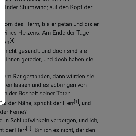
belnder Sturmwind; auf den Kopf der
b.
Zorn des Herrn, bis er getan und bis er
e seines Herzens. Am Ende der Tage
[4]
ehen
.
n nicht gesandt, und doch sind sie
 zu ihnen geredet, und doch haben sie
einem Rat gestanden, dann würden sie
ören lassen und es abbringen von
n der Bosheit seiner Taten.
[1]
 aus der Nähe, spricht der Herr
, und
 der Ferne?
 in Schlupfwinkeln verbergen, und ich,
[1]
ht der Herr
. Bin ich es nicht, der den