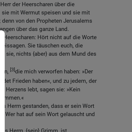
 Herr der Heerscharen über die
ll sie mit Wermut speisen und sie mit
; denn von den Propheten Jerusalems
gangen über das ganze Land.
er Heerscharen: Hört nicht auf die Worte
weissagen. Sie täuschen euch, die
en sie, nichts {aber} aus dem Mund des
[3]
nen,
die mich verworfen haben: »Der
werdet Frieden haben«, und zu jedem, der
es Herzens lebt, sagen sie: »Kein
 kommen.«
es Herrn gestanden, dass er sein Wort
? Wer hat auf sein Wort gelauscht und
des Herrn, {sein} Grimm, ist