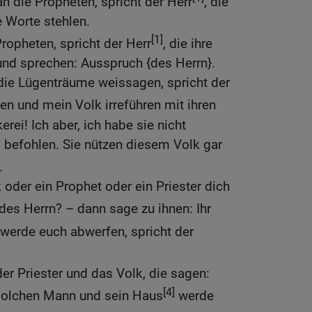
an die Propheten, spricht der Herr
, die
 Worte stehlen.
[1]
 Propheten, spricht der Herr
, die ihre
nd sprechen: Ausspruch {des Herrn}.
, die Lügenträume weissagen, spricht der
len und mein Volk irreführen mit ihren
erei! Ich aber, ich habe sie nicht
 befohlen. Sie nützen diesem Volk gar
.
oder ein Prophet oder ein Priester dich
des Herrn? – dann sage zu ihnen: Ihr
werde euch abwerfen, spricht der
er Priester und das Volk, die sagen:
[4]
 solchen Mann und sein Haus
werde