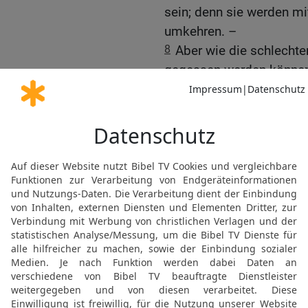
sein; denn sie werden m
umkehren. –
8
Aber wie die schlechten
gegessen werden können 
ich Zedekia, den König 
Rest von Jerusalem, die,
sind, sowie die, die sic
haben.
9
Und ich mache sie zum
Königreiche der Erde, z
Spottrede und zum Fluch a
10
Und ich sende das Sch
sie, bis sie ausgerottet
ihren Vätern gegeben ha
Elberfelder Bibel 2006, © 2006 SCM R