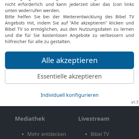
Möchtest du uns Feedback geben?
Bewertung der Bibelthek
FEEDBACK SENDEN
Mediathek
Livestream
Mehr entdecken
Bibel TV