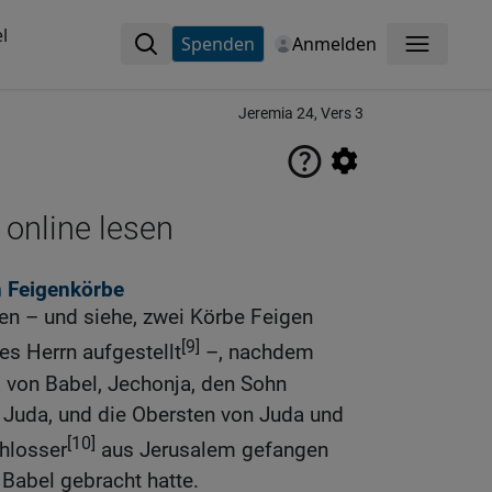
l
Spenden
Anmelden
Menü
Jeremia 24, Vers 3
 online lesen
n Feigenkörbe
hen – und siehe, zwei Körbe Feigen
[9]
s Herrn aufgestellt
–, nachdem
 von Babel, Jechonja, den Sohn
 Juda, und die Obersten von Juda und
[10]
hlosser
aus Jerusalem gefangen
Babel gebracht hatte.