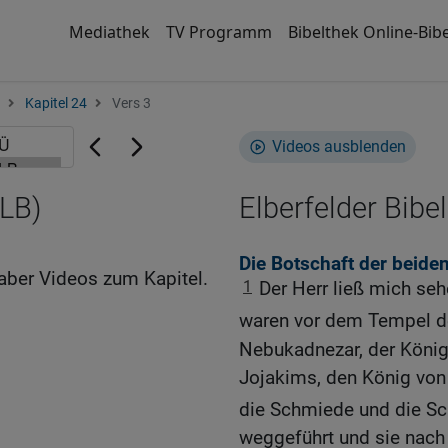
Mediathek
TV Programm
Bibelthek Online-Bibe
Kapitel 24
Vers 3
Videos ausblenden
ELB)
Elberfelder Bibel
Die Botschaft der beide
aber Videos zum Kapitel.
1
Der Herr ließ mich se
waren vor dem Tempel de
Nebukadnezar, der König
Jojakims, den König von
die Schmiede und die Sc
weggeführt und sie nach 