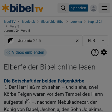
Spenden
Me
Bibel TV
Bibelthek
Elberfelder Bibel
Jeremia
Kapitel 24
Vers 5
Jeremia 24, Vers 5
Videos einblenden
Elberfelder Bibel online lesen
Die Botschaft der beiden Feigenkörbe
1
Der Herr ließ mich sehen – und siehe, zwei
Körbe Feigen waren vor dem Tempel des Herrn
[9]
aufgestellt
–, nachdem Nebukadnezar, der
König von Babel, Jechonja, den Sohn Jojakims,