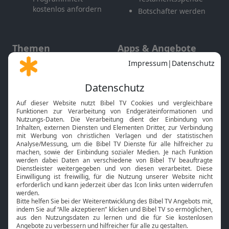
kostenlos anfordern
Botschafter werden
Themen
Apps & Angebote
Gott und Bibel erklärt
Newsletter
Feiertage
Mobile App
Interviews
Kids App
Neuigkeiten
Smart TV
HbbTV
Bibelthek Online-Bibel
Nächster Gottesdienst
Bibel TV
Service
Über uns
Kontakt
Jobs
TV-Empfang