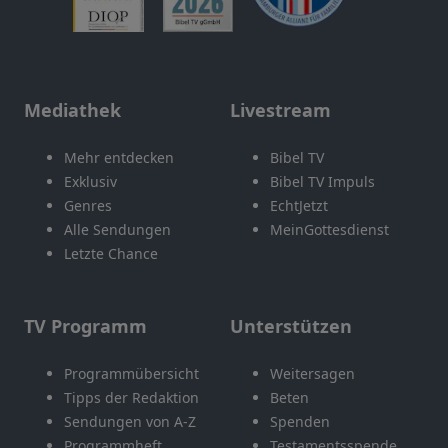
Mediathek
Livestream
Mehr entdecken
Bibel TV
Exklusiv
Bibel TV Impuls
Genres
EchtJetzt
Alle Sendungen
MeinGottesdienst
Letzte Chance
TV Programm
Unterstützen
Programmübersicht
Weitersagen
Tipps der Redaktion
Beten
Sendungen von A-Z
Spenden
Programmheft
Testamentsspende