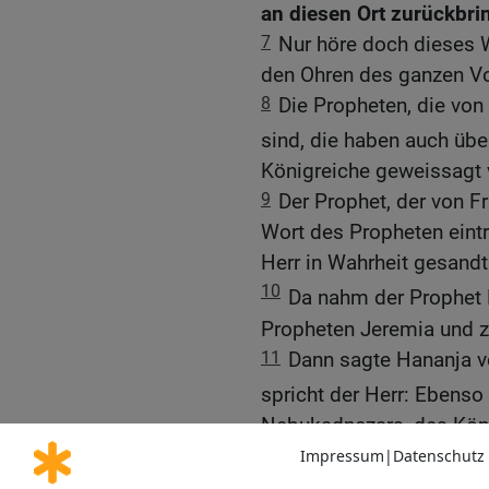
an diesen Ort zurückbri
7
Nur höre doch dieses W
den Ohren des ganzen Vo
8
Die Propheten, die von 
sind, die haben auch über
Königreiche geweissagt v
9
Der Prophet, der von F
Wort des Propheten eintri
Herr in Wahrheit gesandt
10
Da nahm der Prophet
Propheten Jeremia und z
11
Dann sagte Hananja v
spricht der Herr: Ebenso
Nebukadnezars, des Kön
aller Nationen. Der Prop
12
Und das Wort des Her