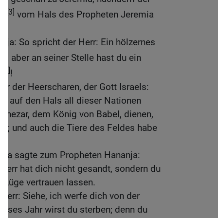
[3]
ch
vom Hals des Propheten Jeremia
ja: So spricht der Herr: Ein hölzernes
, aber an seiner Stelle hast du ein
[7]
t
!
rr der Heerscharen, der Gott Israels:
ch auf den Hals all dieser Nationen
adnezar, dem König von Babel, dienen,
en; und auch die Tiere des Feldes habe
mia sagte zum Propheten Hananja:
Herr hat dich nicht gesandt, sondern du
e Lüge vertrauen lassen.
Herr: Siehe, ich werfe dich von der
eses Jahr wirst du sterben; denn du