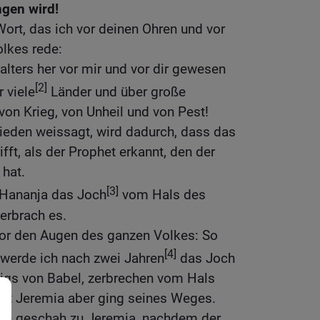
ngen wird!
ort, das ich vor deinen Ohren und vor
lkes rede:
alters her vor mir und vor dir gewesen
[2]
 viele
Länder und über große
on Krieg, von Unheil und von Pest!
rieden weissagt, wird dadurch, dass das
fft, als der Prophet erkannt, den der
 hat.
[3]
 Hananja das Joch
vom Hals des
erbrach es.
or den Augen des ganzen Volkes: So
[4]
 werde ich nach zwei Jahren
das Joch
igs von Babel, zerbrechen vom Hals
het Jeremia aber ging seines Weges.
rn geschah zu Jeremia, nachdem der