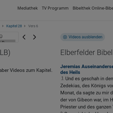
Mediathek
TV Programm
Bibelthek Online-Bibe
Kapitel 28
Vers 6
Videos ausblenden
ELB)
Elberfelder Bibel
Jeremias Auseinanderse
aber Videos zum Kapitel.
des Heils
1
Und es geschah in dem
Zedekias, des Königs von
Monat, da sagte zu mir d
der von Gibeon war, im 
Priester und des ganzen