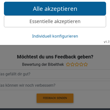
hast Ungehorsam gegen 
17
Und der Prophet Hanan
Monat.
Elberfelder Bibel 2006, © 2006 SCM R
Möchtest du uns Feedback geben?
Bewertung der Bibelthek
FEEDBACK SENDEN