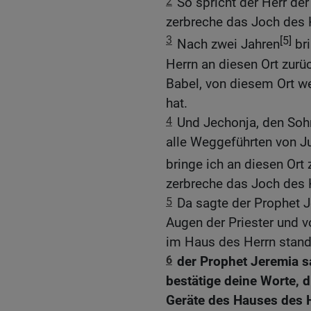
2
So spricht der Herr der
zerbreche das Joch des 
3
[5]
Nach zwei Jahren
bri
Herrn an diesen Ort zurü
Babel, von diesem Ort 
hat.
4
Und Jechonja, den Soh
alle Weggeführten von J
bringe ich an diesen Ort 
zerbreche das Joch des 
5
Da sagte der Prophet 
Augen der Priester und 
im Haus des Herrn stand
6
der Prophet Jeremia sa
bestätige deine Worte, d
Geräte des Hauses des 