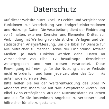
Prophet Hananja das Jo
zerbrochen hatte:
13
Geh und sage zu Hanan
[5]
Joch
hast du zerbrochen
[6]
eisernes Joch
gemach
14
Denn so spricht der He
Ein eisernes Joch habe i
gelegt, damit sie Nebuk
und sie werden ihm dien
ich ihm gegeben.
15
Und der Prophet Jere
Höre doch, Hananja! Der 
hast dieses Volk auf ein
16
Darum, so spricht der 
Fläche des Erdbodens. Di