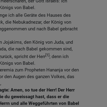
 Heerscharen, der Gott Israels: Ich
Königs von Babel.
nge ich alle Geräte des Hauses des
ck, die Nebukadnezar, der König von
weggenommen und nach Babel gebracht
n Jojakims, den König von Juda, und
uda, die nach Babel gekommen sind,
[1]
zurück, spricht der Herr
; denn ich
Königs von Babel.
Jeremia zum Propheten Hananja vor den
vor den Augen des ganzen Volkes, das
,
gte: Amen, so tue der Herr! Der Herr
ie du geweissagt hast, dass er die
Herrn und alle Weggeführten von Babel