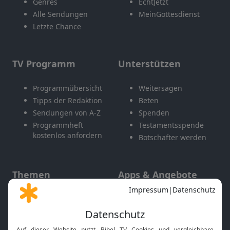
Genres
EchtJetzt
Alle Sendungen
MeinGottesdienst
Letzte Chance
TV Programm
Unterstützen
Programmübersicht
Weitersagen
Tipps der Redaktion
Beten
Sendungen von A-Z
Spenden
Programmheft
Testamentsspende
kostenlos anfordern
Botschafter werden
Themen
Apps & Angebote
Gott und Bibel erklärt
Newsletter
Feiertage
Mobile App
Interviews
Kids App