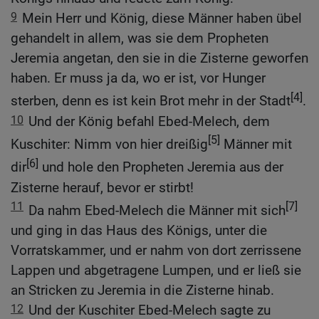
9
Mein Herr und König, diese Männer haben übel
gehandelt in allem, was sie dem Propheten
Jeremia angetan, den sie in die Zisterne geworfen
haben. Er muss ja da, wo er ist, vor Hunger
[4]
sterben, denn es ist kein Brot mehr in der Stadt
.
10
Und der König befahl Ebed-Melech, dem
[5]
Kuschiter: Nimm von hier dreißig
Männer mit
[6]
dir
und hole den Propheten Jeremia aus der
Zisterne herauf, bevor er stirbt!
11
[7]
Da nahm Ebed-Melech die Männer mit sich
und ging in das Haus des Königs, unter die
Vorratskammer, und er nahm von dort zerrissene
Lappen und abgetragene Lumpen, und er ließ sie
an Stricken zu Jeremia in die Zisterne hinab.
12
Und der Kuschiter Ebed-Melech sagte zu