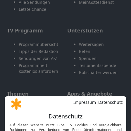
Alle Sendungen
MeinGottesdienst
Letzte Chance
TV Programm
Unterstützen
Programmübersicht
Weitersagen
Tipps der Redaktion
Beten
Sendungen von A-Z
Spenden
Programmheft
Testamentsspende
kostenlos anfordern
Botschafter werden
Themen
Apps & Angebote
Gott und Bibel erklärt
Newsletter
Feiertage
Mobile App
Interviews
Kids App
Neuigkeiten
Smart TV