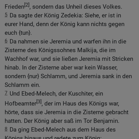
[2]
Frieden
, sondern das Unheil dieses Volkes.
5
Da sagte der König Zedekia: Siehe, er ist in
eurer Hand, denn der König kann nichts gegen
euch {tun}.
6
Da nahmen sie Jeremia und warfen ihn in die
Zisterne des Königssohnes Malkija, die im
Wachhof war, und sie ließen Jeremia mit Stricken
hinab. In der Zisterne aber war kein Wasser,
sondern {nur} Schlamm, und Jeremia sank in den
Schlamm ein.
7
Und Ebed-Melech, der Kuschiter, ein
[3]
Hofbeamter
, der im Haus des Königs war,
hörte, dass sie Jeremia in die Zisterne gebracht
hatten. Der König aber saß im Tor Benjamin.
8
Da ging Ebed-Melech aus dem Haus des
Königs hinaus und redete zum König: