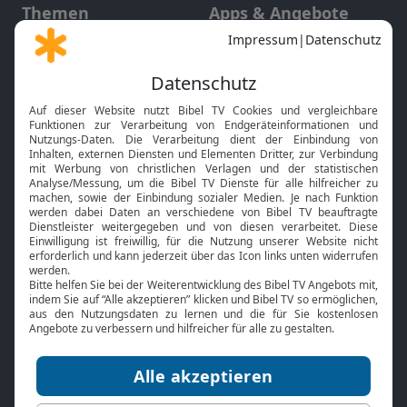
Themen
Apps & Angebote
Gott und Bibel erklärt
Newsletter
Feiertage
Mobile App
Interviews
Kids App
Neuigkeiten
Smart TV
HbbTV
Bibelthek Online-Bibel
Nächster Gottesdienst
Bibel TV
Service
Über uns
Kontakt
Jobs
TV-Empfang
Presse
FAQ
Mediadaten