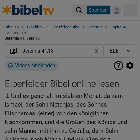
Spenden
Me
Bibel TV
Bibelthek
Elberfelder Bibel
Jeremia
Kapitel 41
Vers 18
Jeremia 41, Vers 18
Videos einblenden
Elberfelder Bibel online lesen
1
Und es geschah im siebten Monat, da kam
Ismael, der Sohn Netanjas, des Sohnes
Elischamas, {einer} von den königlichen
Nachkommen, und die Großen des Königs und
zehn Männer mit ihm zu Gedalja, dem Sohn
Ahikams, nach Mizpa. Und sie aßen dort