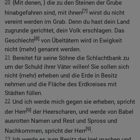
20
{Mit denen, } die zu den Steinen der Grube
[7]
hinabgefahren sind, mit ihnen
wirst du nicht
vereint werden im Grab. Denn du hast dein Land
zugrunde gerichtet, dein Volk erschlagen. Das
[8]
Geschlecht
von Übeltätern wird in Ewigkeit
nicht {mehr} genannt werden.
21
Bereitet für seine Söhne die Schlachtbank zu
um der Schuld ihrer Väter willen! Sie sollen sich
nicht {mehr} erheben und die Erde in Besitz
nehmen und die Fläche des Erdkreises mit
Städten füllen.
22
Und ich werde mich gegen sie erheben, spricht
[9]
der Herr
der Heerscharen, und werde von Babel
ausrotten Namen und Rest und Spross und
[9]
Nachkommen, spricht der Herr
.
23
Ich werde es zum Besitz der Igel machen und