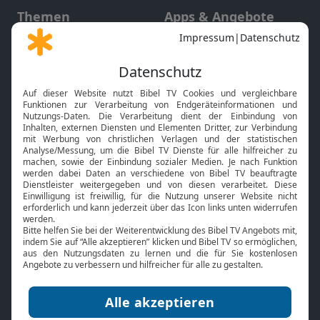
Themen
Apps & Angebote
Gott und Bibel erklärt
Newsletter
Feiertage
Mobile App
Interviews
Kids App
Neuigkeiten
Smart TV
HbbTV
Bibelthek Online-Bibel
Nächster Gottesdienst
Bibel TV
Service
Über uns
Kontakt
Jobs
TV-Empfang
Presse
FAQ
Mediadaten