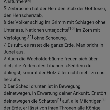
Anstürmen
!
5
Zerbrochen hat der Herr den Stab der Gottlosen,
den Herrscherstab,
6
der Völker schlug im Grimm mit Schlägen ohne
[10]
Unterlass, Nationen unterjochte
im Zorn mit
[11]
Verfolgung
ohne Schonung.
7
Es ruht, es rastet die ganze Erde. Man bricht in
Jubel aus.
8
Auch die Wacholderbäume freuen sich über
dich, die Zedern des Libanon: »Seitdem du
daliegst, kommt der Holzfäller nicht mehr zu uns
herauf.«
9
Der Scheol drunten ist in Bewegung
deinetwegen, in Erwartung deiner Ankunft. Er stört
[1]
[2]
deinetwegen die Schatten
auf, alle Mächtigen
der Erde, er lässt von ihren Thronen alle Könige