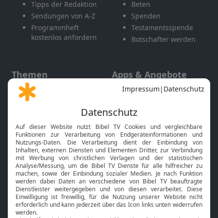
Tipps der Redaktion
Beten
Sendungen von A-Z
Spenden
Programmheft
Testamentsspende
kostenlos anfordern
Botschafter werden
Themen
Apps & Angebote
Gott und Bibel erklärt
Newsletter
Feiertage
Mobile App
Interviews
Kids App
Neuigkeiten
Smart TV
HbbTV
Bibelthek Online-Bibel
Nächster Gottesdienst
Bibel TV
Service