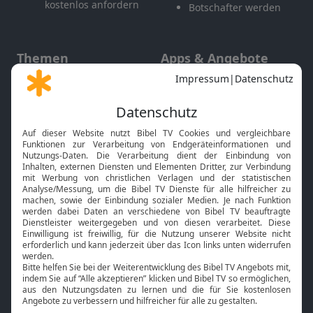
kostenlos anfordern
Botschafter werden
Themen
Apps & Angebote
Gott und Bibel erklärt
Newsletter
Feiertage
Mobile App
Interviews
Kids App
Neuigkeiten
Smart TV
HbbTV
Bibelthek Online-Bibel
Nächster Gottesdienst
Bibel TV
Service
Über uns
Kontakt
Jobs
TV-Empfang
Presse
FAQ