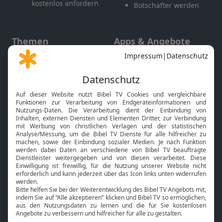
kostenlos anfordern
Botschafter werden
Themen
Apps & Angebote
Gott und Bibel erklärt
Newsletter
Feiertage
Mobile App
Interviews
Kids App
Neuigkeiten
Smart TV
HbbTV
Bibelthek Online-Bibel
Nächster Gottesdienst
Bibel TV
Service
Über uns
Kontakt
Jobs
TV-Empfang
Presse
FAQ