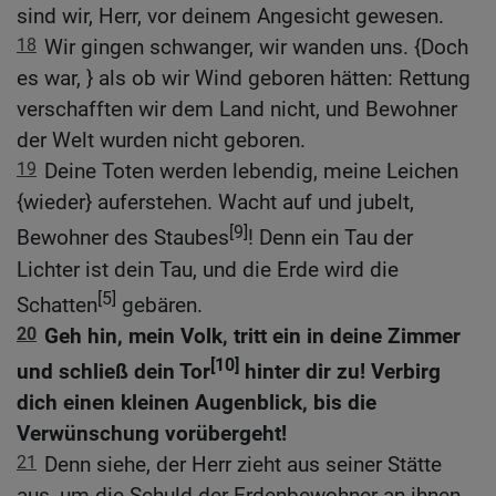
sind wir, Herr, vor deinem Angesicht gewesen.
18
Wir gingen schwanger, wir wanden uns. {Doch
es war, } als ob wir Wind geboren hätten: Rettung
verschafften wir dem Land nicht, und Bewohner
der Welt wurden nicht geboren.
19
Deine Toten werden lebendig, meine Leichen
{wieder} auferstehen. Wacht auf und jubelt,
[9]
Bewohner des Staubes
! Denn ein Tau der
Lichter ist dein Tau, und die Erde wird die
[5]
Schatten
gebären.
20
Geh hin, mein Volk, tritt ein in deine Zimmer
[10]
und schließ dein Tor
hinter dir zu! Verbirg
dich einen kleinen Augenblick, bis die
Verwünschung vorübergeht!
21
Denn siehe, der Herr zieht aus seiner Stätte
aus, um die Schuld der Erdenbewohner an ihnen