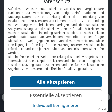
Interviews
Kids App
Neuigkeiten
Smart TV
HbbTV
Bibelthek Online-Bibel
Nächster Gottesdienst
Bibel TV
Service
Über uns
Kontakt
Jobs
TV-Empfang
Presse
FAQ
Mediadaten
bibeltv.de:
Impressum
Datenschutz
Nutzungsbedingungen