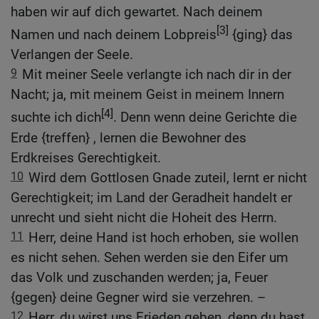
haben wir auf dich gewartet. Nach deinem
[3]
Namen und nach deinem Lobpreis
{ging} das
Verlangen der Seele.
9
Mit meiner Seele verlangte ich nach dir in der
Nacht; ja, mit meinem Geist in meinem Innern
[4]
suchte ich dich
. Denn wenn deine Gerichte die
Erde {treffen} , lernen die Bewohner des
Erdkreises Gerechtigkeit.
10
Wird dem Gottlosen Gnade zuteil, lernt er nicht
Gerechtigkeit; im Land der Geradheit handelt er
unrecht und sieht nicht die Hoheit des Herrn.
11
Herr, deine Hand ist hoch erhoben, sie wollen
es nicht sehen. Sehen werden sie den Eifer um
das Volk und zuschanden werden; ja, Feuer
{gegen} deine Gegner wird sie verzehren. –
12
Herr, du wirst uns Frieden geben, denn du hast