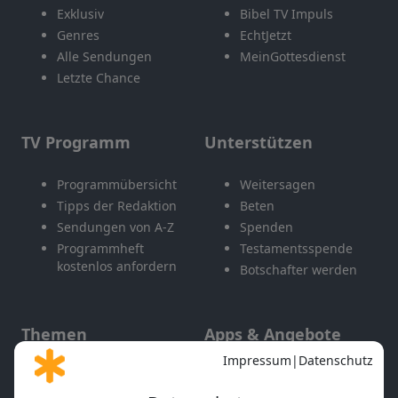
Exklusiv
Bibel TV Impuls
Genres
EchtJetzt
Alle Sendungen
MeinGottesdienst
Letzte Chance
TV Programm
Unterstützen
Programmübersicht
Weitersagen
Tipps der Redaktion
Beten
Sendungen von A-Z
Spenden
Programmheft
Testamentsspende
kostenlos anfordern
Botschafter werden
Themen
Apps & Angebote
Gott und Bibel erklärt
Newsletter
Feiertage
Mobile App