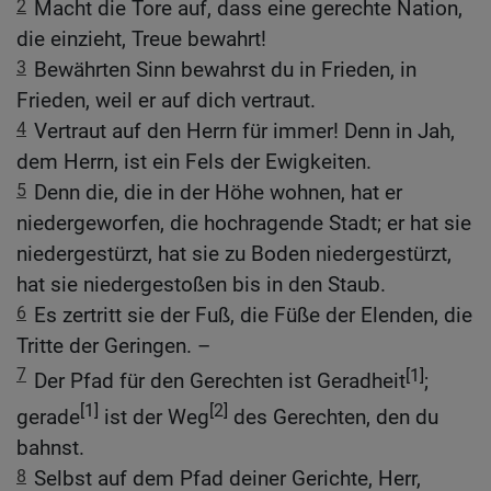
2
Macht die Tore auf, dass eine gerechte Nation,
die einzieht, Treue bewahrt!
3
Bewährten Sinn bewahrst du in Frieden, in
Frieden, weil er auf dich vertraut.
4
Vertraut auf den Herrn für immer! Denn in Jah,
dem Herrn, ist ein Fels der Ewigkeiten.
5
Denn die, die in der Höhe wohnen, hat er
niedergeworfen, die hochragende Stadt; er hat sie
niedergestürzt, hat sie zu Boden niedergestürzt,
hat sie niedergestoßen bis in den Staub.
6
Es zertritt sie der Fuß, die Füße der Elenden, die
Tritte der Geringen. –
7
[1]
Der Pfad für den Gerechten ist Geradheit
;
[1]
[2]
gerade
ist der Weg
des Gerechten, den du
bahnst.
8
Selbst auf dem Pfad deiner Gerichte, Herr,