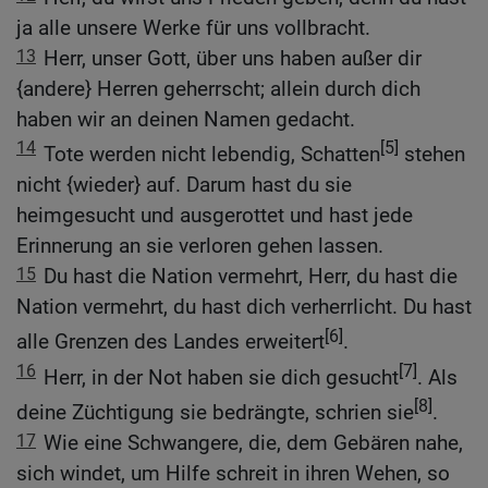
ja alle unsere Werke für uns vollbracht.
13
Herr, unser Gott, über uns haben außer dir
{andere} Herren geherrscht; allein durch dich
haben wir an deinen Namen gedacht.
14
[5]
Tote werden nicht lebendig, Schatten
stehen
nicht {wieder} auf. Darum hast du sie
heimgesucht und ausgerottet und hast jede
Erinnerung an sie verloren gehen lassen.
15
Du hast die Nation vermehrt, Herr, du hast die
Nation vermehrt, du hast dich verherrlicht. Du hast
[6]
alle Grenzen des Landes erweitert
.
16
[7]
Herr, in der Not haben sie dich gesucht
. Als
[8]
deine Züchtigung sie bedrängte, schrien sie
.
17
Wie eine Schwangere, die, dem Gebären nahe,
sich windet, um Hilfe schreit in ihren Wehen, so