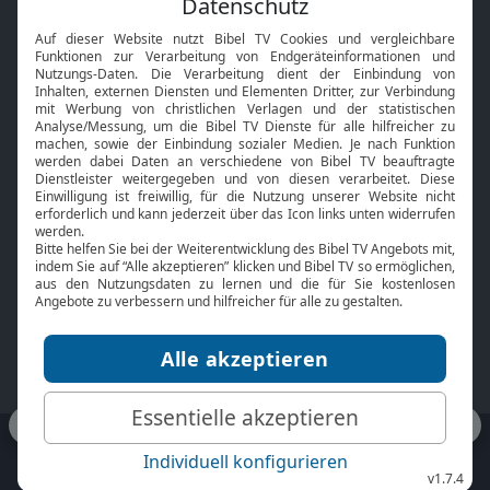
Interviews
Kids App
Neuigkeiten
Smart TV
HbbTV
Bibelthek Online-Bibel
Nächster Gottesdienst
Bibel TV
Service
Über uns
Kontakt
Jobs
TV-Empfang
Presse
FAQ
Mediadaten
bibeltv.de:
Impressum
Datenschutz
Nutzungsbedingungen