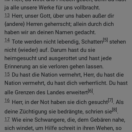
ja alle unsere Werke für uns vollbracht.
13
Herr, unser Gott, über uns haben außer dir
{andere} Herren geherrscht; allein durch dich
haben wir an deinen Namen gedacht.
14
[5]
Tote werden nicht lebendig, Schatten
stehen
nicht {wieder} auf. Darum hast du sie
heimgesucht und ausgerottet und hast jede
Erinnerung an sie verloren gehen lassen.
15
Du hast die Nation vermehrt, Herr, du hast die
Nation vermehrt, du hast dich verherrlicht. Du hast
[6]
alle Grenzen des Landes erweitert
.
16
[7]
Herr, in der Not haben sie dich gesucht
. Als
[8]
deine Züchtigung sie bedrängte, schrien sie
.
17
Wie eine Schwangere, die, dem Gebären nahe,
sich windet, um Hilfe schreit in ihren Wehen, so