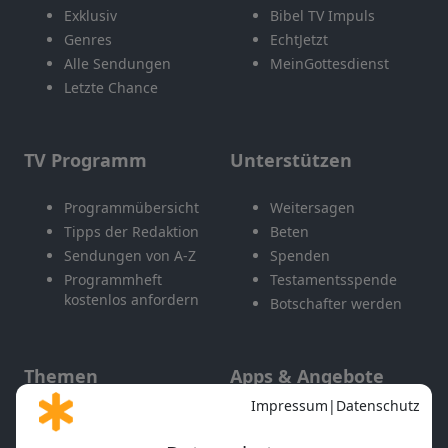
Exklusiv
Bibel TV Impuls
Genres
EchtJetzt
Alle Sendungen
MeinGottesdienst
Letzte Chance
TV Programm
Unterstützen
Programmübersicht
Weitersagen
Tipps der Redaktion
Beten
Sendungen von A-Z
Spenden
Programmheft
Testamentsspende
kostenlos anfordern
Botschafter werden
Themen
Apps & Angebote
Gott und Bibel erklärt
Newsletter
Feiertage
Mobile App