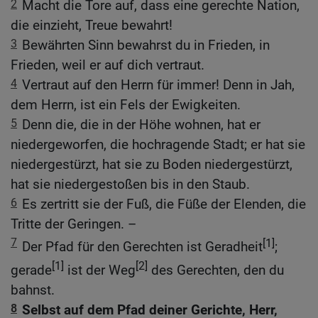
2
Macht die Tore auf, dass eine gerechte Nation,
die einzieht, Treue bewahrt!
3
Bewährten Sinn bewahrst du in Frieden, in
Frieden, weil er auf dich vertraut.
4
Vertraut auf den Herrn für immer! Denn in Jah,
dem Herrn, ist ein Fels der Ewigkeiten.
5
Denn die, die in der Höhe wohnen, hat er
niedergeworfen, die hochragende Stadt; er hat sie
niedergestürzt, hat sie zu Boden niedergestürzt,
hat sie niedergestoßen bis in den Staub.
6
Es zertritt sie der Fuß, die Füße der Elenden, die
Tritte der Geringen. –
7
[1]
Der Pfad für den Gerechten ist Geradheit
;
[1]
[2]
gerade
ist der Weg
des Gerechten, den du
bahnst.
8
Selbst auf dem Pfad deiner Gerichte, Herr,