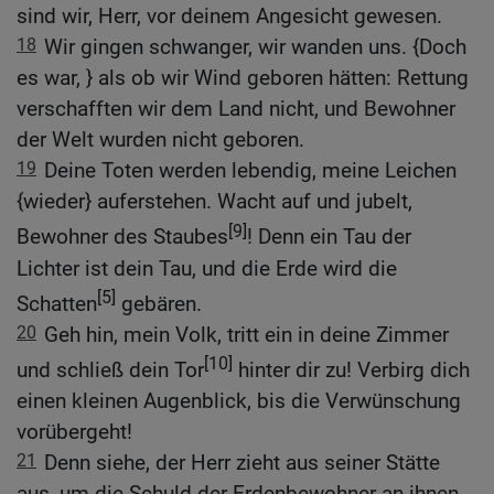
sind wir, Herr, vor deinem Angesicht gewesen.
18
Wir gingen schwanger, wir wanden uns. {Doch
es war, } als ob wir Wind geboren hätten: Rettung
verschafften wir dem Land nicht, und Bewohner
der Welt wurden nicht geboren.
19
Deine Toten werden lebendig, meine Leichen
{wieder} auferstehen. Wacht auf und jubelt,
[9]
Bewohner des Staubes
! Denn ein Tau der
Lichter ist dein Tau, und die Erde wird die
[5]
Schatten
gebären.
20
Geh hin, mein Volk, tritt ein in deine Zimmer
[10]
und schließ dein Tor
hinter dir zu! Verbirg dich
einen kleinen Augenblick, bis die Verwünschung
vorübergeht!
21
Denn siehe, der Herr zieht aus seiner Stätte
aus, um die Schuld der Erdenbewohner an ihnen