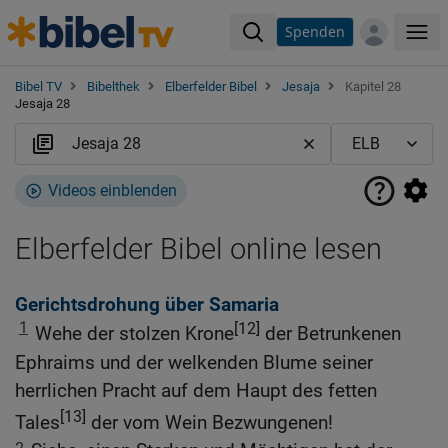
Spenden
Me
Bibel TV
Bibelthek
Elberfelder Bibel
Jesaja
Kapitel 28
Jesaja 28
Videos einblenden
Elberfelder Bibel online lesen
Gerichtsdrohung über Samaria
1
[12]
Wehe der stolzen Krone
der Betrunkenen
Ephraims und der welkenden Blume seiner
herrlichen Pracht auf dem Haupt des fetten
[13]
Tales
der vom Wein Bezwungenen!