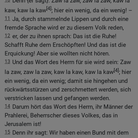
Denn {er sagt}: Zaw la zaw, zaw la zaw, kaw la
[4]
kaw, kaw la kaw
; hier ein wenig, da ein wenig! –
11
Ja, durch stammelnde Lippen und durch eine
fremde Sprache wird er zu diesem Volk reden,
12
er, der zu ihnen sprach: Das ist die Ruhe!
Schafft Ruhe dem Erschöpften! Und das ist die
Erquickung! Aber sie wollten nicht hören.
13
Und das Wort des Herrn für sie wird sein: Zaw
[4]
la zaw, zaw la zaw, kaw la kaw, kaw la kaw
; hier
ein wenig, da ein wenig; damit sie hingehen und
rückwärtsstürzen und zerschmettert werden, sich
verstricken lassen und gefangen werden.
14
Darum hört das Wort des Herrn, ihr Männer der
Prahlerei, Beherrscher dieses Volkes, das in
Jerusalem ist!
15
Denn ihr sagt: Wir haben einen Bund mit dem