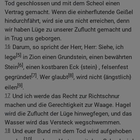
Tod geschlossen und mit dem Scheol einen
Vertrag gemacht. Wenn die einherflutende Geißel
hindurchfährt, wird sie uns nicht erreichen, denn
wir haben Lüge zu unserer Zuflucht gemacht und
in Trug uns geborgen.
16
Darum, so spricht der Herr, Herr: Siehe, ich
[5]
lege
in Zion einen Grundstein, einen bewährten
[6]
Stein
, einen kostbaren Eck {stein} , felsenfest
[7]
[8]
gegründet
. Wer glaubt
, wird nicht {ängstlich}
[9]
eilen
.
17
Und ich werde das Recht zur Richtschnur
machen und die Gerechtigkeit zur Waage. Hagel
wird die Zuflucht der Lüge hinwegfegen, und das
Wasser wird das Versteck wegschwemmen.
18
Und euer Bund mit dem Tod wird aufgehoben
[10]