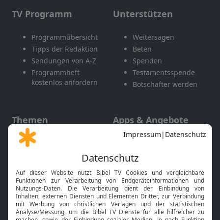
TV Programm
Unterstützen
Programmübersicht
Weitersagen
Tipps der Redaktion
Beten
Sendungen von A-Z
Spenden
Programmheft
Testamentsspende
kostenlos anfordern
Botschafter werden
Themen
Apps & Angebote
Gott und Bibel erklärt
Newsletter
Feiertage
Mobile App
Interviews
Kids App
Neuigkeiten
Smart TV
HbbTV
Bibelthek Online-Bibel
Nächster Gottesdienst