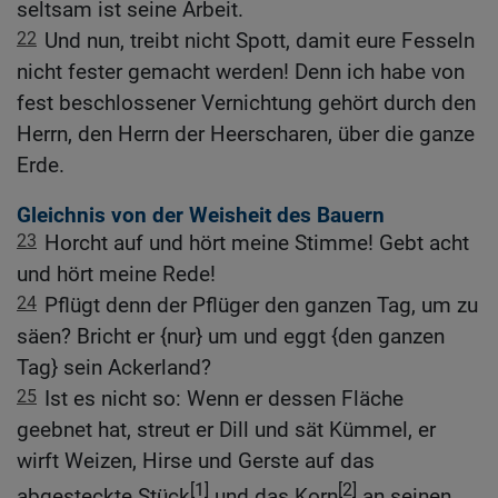
seltsam ist seine Arbeit.
22
Und nun, treibt nicht Spott, damit eure Fesseln
nicht fester gemacht werden! Denn ich habe von
fest beschlossener Vernichtung gehört durch den
Herrn, den Herrn der Heerscharen, über die ganze
Erde.
Gleichnis von der Weisheit des Bauern
23
Horcht auf und hört meine Stimme! Gebt acht
und hört meine Rede!
24
Pflügt denn der Pflüger den ganzen Tag, um zu
säen? Bricht er {nur} um und eggt {den ganzen
Tag} sein Ackerland?
25
Ist es nicht so: Wenn er dessen Fläche
geebnet hat, streut er Dill und sät Kümmel, er
wirft Weizen, Hirse und Gerste auf das
[1]
[2]
abgesteckte Stück
und das Korn
an seinen