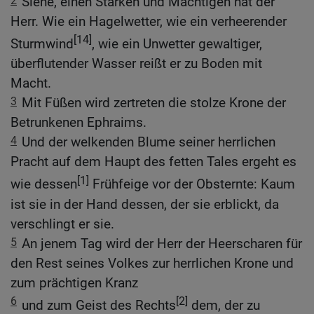
2
Siehe, einen Starken und Mächtigen hat der
Herr. Wie ein Hagelwetter, wie ein verheerender
[14]
Sturmwind
, wie ein Unwetter gewaltiger,
überflutender Wasser reißt er zu Boden mit
Macht.
3
Mit Füßen wird zertreten die stolze Krone der
Betrunkenen Ephraims.
4
Und der welkenden Blume seiner herrlichen
Pracht auf dem Haupt des fetten Tales ergeht es
[1]
wie dessen
Frühfeige vor der Obsternte: Kaum
ist sie in der Hand dessen, der sie erblickt, da
verschlingt er sie.
5
An jenem Tag wird der Herr der Heerscharen für
den Rest seines Volkes zur herrlichen Krone und
zum prächtigen Kranz
6
[2]
und zum Geist des Rechts
dem, der zu