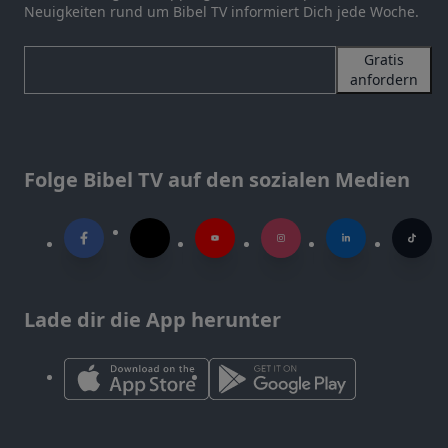
Neuigkeiten rund um Bibel TV informiert Dich jede Woche.
Gratis
anfordern
Folge Bibel TV auf den sozialen Medien
Lade dir die App herunter