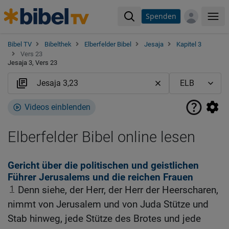
Spenden
Me
Bibel TV
Bibelthek
Elberfelder Bibel
Jesaja
Kapitel 3
Vers 23
Jesaja 3, Vers 23
Videos einblenden
Elberfelder Bibel online lesen
Gericht über die politischen und geistlichen
Führer Jerusalems und die reichen Frauen
1
Denn siehe, der Herr, der Herr der Heerscharen,
nimmt von Jerusalem und von Juda Stütze und
Stab hinweg, jede Stütze des Brotes und jede