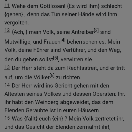
11
Wehe dem Gottlosen! {Es wird ihm} schlecht
{gehen} , denn das Tun seiner Hände wird ihm
vergolten.
12
[3]
{Ach, } mein Volk, seine Antreiber
sind
[4]
Mutwillige, und Frauen
beherrschen es. Mein
Volk, deine Führer sind Verführer, und den Weg,
[5]
den du gehen sollst
, verwirren sie.
13
Der Herr steht da zum Rechtsstreit, und er tritt
[6]
auf, um die Völker
zu richten.
14
Der Herr wird ins Gericht gehen mit den
Ältesten seines Volkes und dessen Obersten: Ihr,
ihr habt den Weinberg abgeweidet, das dem
Elenden Geraubte ist in euren Häusern.
15
Was {fällt} euch {ein} ? Mein Volk zertretet ihr,
und das Gesicht der Elenden zermalmt ihr!,