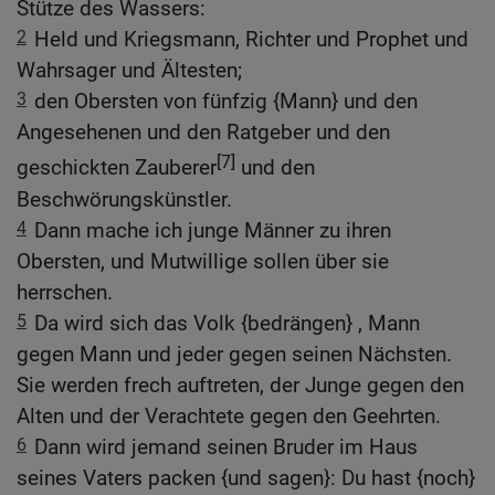
Stütze des Wassers:
2
Held und Kriegsmann, Richter und Prophet und
Wahrsager und Ältesten;
3
den Obersten von fünfzig {Mann} und den
Angesehenen und den Ratgeber und den
[7]
geschickten Zauberer
und den
Beschwörungskünstler.
4
Dann mache ich junge Männer zu ihren
Obersten, und Mutwillige sollen über sie
herrschen.
5
Da wird sich das Volk {bedrängen} , Mann
gegen Mann und jeder gegen seinen Nächsten.
Sie werden frech auftreten, der Junge gegen den
Alten und der Verachtete gegen den Geehrten.
6
Dann wird jemand seinen Bruder im Haus
seines Vaters packen {und sagen}: Du hast {noch}