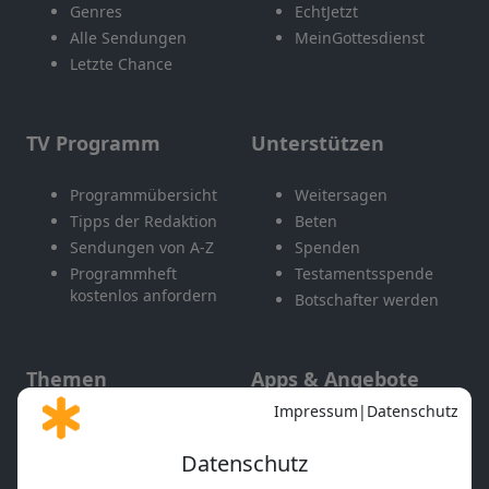
Genres
EchtJetzt
Alle Sendungen
MeinGottesdienst
Letzte Chance
TV Programm
Unterstützen
Programmübersicht
Weitersagen
Tipps der Redaktion
Beten
Sendungen von A-Z
Spenden
Programmheft
Testamentsspende
kostenlos anfordern
Botschafter werden
Themen
Apps & Angebote
Gott und Bibel erklärt
Newsletter
Feiertage
Mobile App
Interviews
Kids App