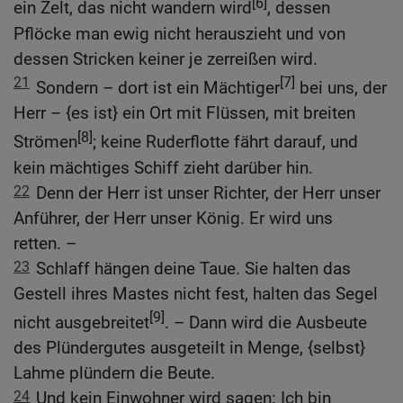
[6]
ein Zelt, das nicht wandern wird
, dessen
Pflöcke man ewig nicht herauszieht und von
dessen Stricken keiner je zerreißen wird.
21
[7]
Sondern – dort ist ein Mächtiger
bei uns, der
Herr – {es ist} ein Ort mit Flüssen, mit breiten
[8]
Strömen
; keine Ruderflotte fährt darauf, und
kein mächtiges Schiff zieht darüber hin.
22
Denn der Herr ist unser Richter, der Herr unser
Anführer, der Herr unser König. Er wird uns
retten. –
23
Schlaff hängen deine Taue. Sie halten das
Gestell ihres Mastes nicht fest, halten das Segel
[9]
nicht ausgebreitet
. – Dann wird die Ausbeute
des Plündergutes ausgeteilt in Menge, {selbst}
Lahme plündern die Beute.
24
Und kein Einwohner wird sagen: Ich bin