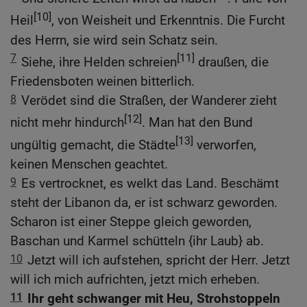
[10]
Heil
, von Weisheit und Erkenntnis. Die Furcht
des Herrn, sie wird sein Schatz sein.
7
[11]
Siehe, ihre Helden schreien
draußen, die
Friedensboten weinen bitterlich.
8
Verödet sind die Straßen, der Wanderer zieht
[12]
nicht mehr hindurch
. Man hat den Bund
[13]
ungültig gemacht, die Städte
verworfen,
keinen Menschen geachtet.
9
Es vertrocknet, es welkt das Land. Beschämt
steht der Libanon da, er ist schwarz geworden.
Scharon ist einer Steppe gleich geworden,
Baschan und Karmel schütteln {ihr Laub} ab.
10
Jetzt will ich aufstehen, spricht der Herr. Jetzt
will ich mich aufrichten, jetzt mich erheben.
11
Ihr geht schwanger mit Heu, Strohstoppeln