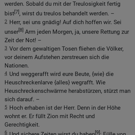
werden. Sobald du mit der Treulosigkeit fertig
[7]
bist
, wirst du treulos behandelt werden. –
2
Herr, sei uns gnädig! Auf dich hoffen wir. Sei
[8]
unser
Arm jeden Morgen, ja, unsere Rettung zur
Zeit der Not! –
3
Vor dem gewaltigen Tosen fliehen die Völker,
vor deinem Aufstehen zerstreuen sich die
Nationen.
4
Und weggerafft wird eure Beute, {wie} die
Heuschreckenlarve {alles} wegrafft. Wie
Heuschreckenschwärme herabstürzen, stürzt man
sich darauf. –
5
Hoch erhaben ist der Herr. Denn in der Höhe
wohnt er. Er füllt Zion mit Recht und
Gerechtigkeit.
6
[9]
Und sichere Zeiten wirst du haben
: Fülle von