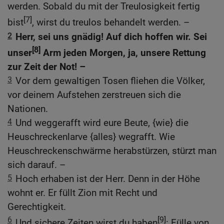
werden. Sobald du mit der Treulosigkeit fertig
[7]
bist
, wirst du treulos behandelt werden. –
2
Herr, sei uns gnädig! Auf dich hoffen wir. Sei
[8]
unser
Arm jeden Morgen, ja, unsere Rettung
zur Zeit der Not! –
3
Vor dem gewaltigen Tosen fliehen die Völker,
vor deinem Aufstehen zerstreuen sich die
Nationen.
4
Und weggerafft wird eure Beute, {wie} die
Heuschreckenlarve {alles} wegrafft. Wie
Heuschreckenschwärme herabstürzen, stürzt man
sich darauf. –
5
Hoch erhaben ist der Herr. Denn in der Höhe
wohnt er. Er füllt Zion mit Recht und
Gerechtigkeit.
6
[9]
Und sichere Zeiten wirst du haben
: Fülle von