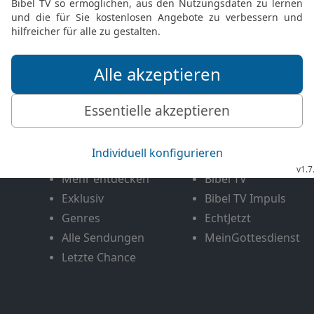
FEEDBACK SENDEN
Mediathek
Livestream
Mehr entdecken
Bibel TV
Exklusiv
Bibel TV Impuls
Genres
EchtJetzt
Alle Sendungen
MeinGottesdienst
Letzte Chance