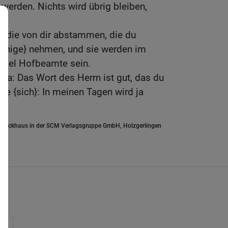
werden. Nichts wird übrig bleiben,
, die von dir abstammen, die du
einige} nehmen, und sie werden im
abel Hofbeamte sein.
aja: Das Wort des Herrn ist gut, das du
te {sich}: In meinen Tagen wird ja
n.
.Brockhaus in der SCM Verlagsgruppe GmbH, Holzgerlingen