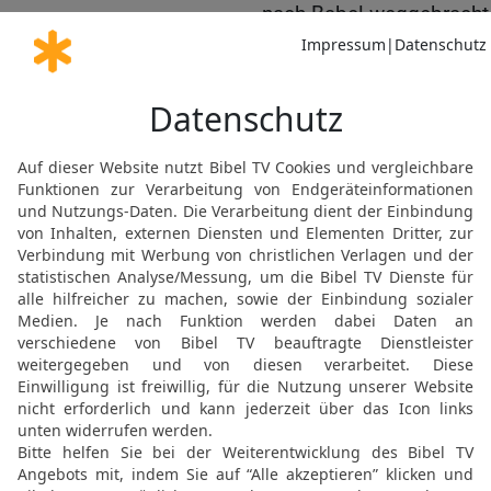
nach Babel weggebracht 
spricht der Herr.
7
Und von deinen Söhnen
zeugen wirst, wird man {
Palast des Königs von B
8
Da sagte Hiskia zu Jes
geredet hast. Denn er sag
Friede und Sicherheit sei
Elberfelder Bibel 2006, © 2006 SCM R
Möchtest du uns Feedback geben?
Bewertung der Bibelthek