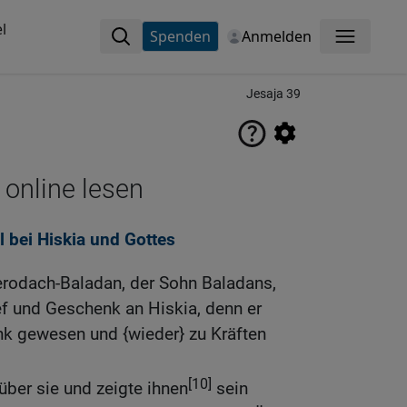
l
Spenden
Anmelden
Menü
Jesaja 39
 online lesen
 bei Hiskia und Gottes
Merodach-Baladan, der Sohn Baladans,
ef und Geschenk an Hiskia, denn er
ank gewesen und {wieder} zu Kräften
[10]
über sie und zeigte ihnen
sein