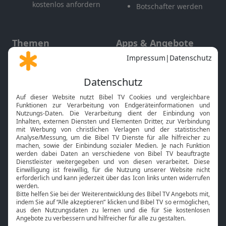
kostenlos anfordern
Botschafter werden
Themen
Apps & Angebote
Gott und Bibel erklärt
Newsletter
Feiertage
Mobile App
Interviews
Kids App
Neuigkeiten
Smart TV
HbbTV
Bibelthek Online-Bibel
Nächster Gottesdienst
Bibel TV
Service
Über uns
Kontakt
Jobs
TV-Empfang
Presse
FAQ