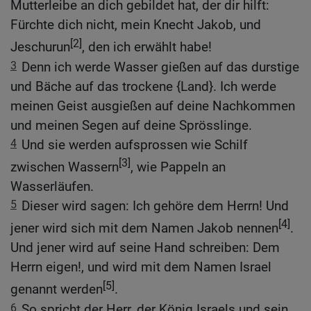
Mutterleibe an dich gebildet hat, der dir hilft:
Fürchte dich nicht, mein Knecht Jakob, und
[2]
Jeschurun
, den ich erwählt habe!
3
Denn ich werde Wasser gießen auf das durstige
und Bäche auf das trockene {Land}. Ich werde
meinen Geist ausgießen auf deine Nachkommen
und meinen Segen auf deine Sprösslinge.
4
Und sie werden aufsprossen wie Schilf
[3]
zwischen Wassern
, wie Pappeln an
Wasserläufen.
5
Dieser wird sagen: Ich gehöre dem Herrn! Und
[4]
jener wird sich mit dem Namen Jakob nennen
.
Und jener wird auf seine Hand schreiben: Dem
Herrn eigen!, und wird mit dem Namen Israel
[5]
genannt werden
.
6
So spricht der Herr, der König Israels und sein