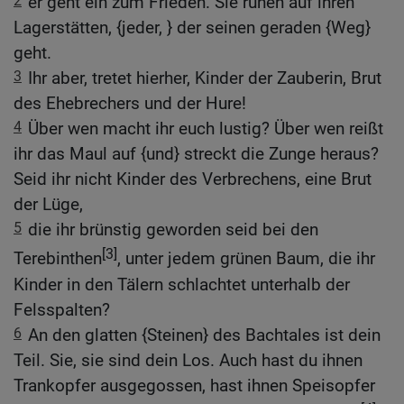
2
er geht ein zum Frieden. Sie ruhen auf ihren
Lagerstätten, {jeder, } der seinen geraden {Weg}
geht.
3
Ihr aber, tretet hierher, Kinder der Zauberin, Brut
des Ehebrechers und der Hure!
4
Über wen macht ihr euch lustig? Über wen reißt
ihr das Maul auf {und} streckt die Zunge heraus?
Seid ihr nicht Kinder des Verbrechens, eine Brut
der Lüge,
5
die ihr brünstig geworden seid bei den
[3]
Terebinthen
, unter jedem grünen Baum, die ihr
Kinder in den Tälern schlachtet unterhalb der
Felsspalten?
6
An den glatten {Steinen} des Bachtales ist dein
Teil. Sie, sie sind dein Los. Auch hast du ihnen
Trankopfer ausgegossen, hast ihnen Speisopfer