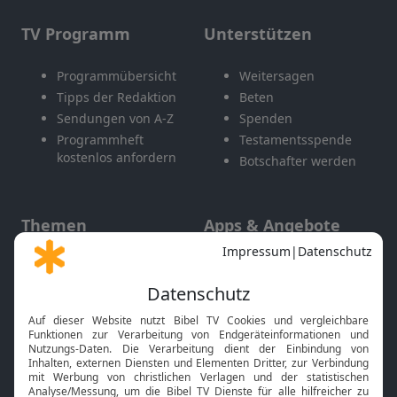
TV Programm
Unterstützen
Programmübersicht
Weitersagen
Tipps der Redaktion
Beten
Sendungen von A-Z
Spenden
Programmheft
Testamentsspende
kostenlos anfordern
Botschafter werden
Themen
Apps & Angebote
Gott und Bibel erklärt
Newsletter
Feiertage
Mobile App
Interviews
Kids App
Neuigkeiten
Smart TV
HbbTV
Bibelthek Online-Bibel
Nächster Gottesdienst