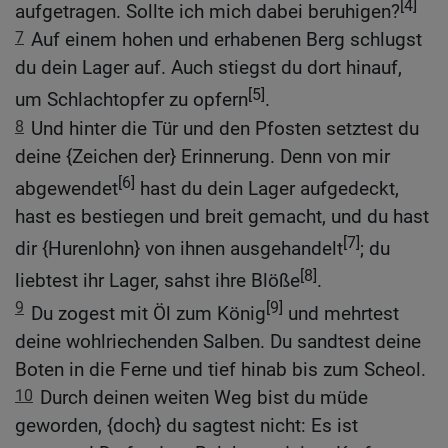
[4]
aufgetragen. Sollte ich mich dabei beruhigen?
7
Auf einem hohen und erhabenen Berg schlugst
du dein Lager auf. Auch stiegst du dort hinauf,
[5]
um Schlachtopfer zu opfern
.
8
Und hinter die Tür und den Pfosten setztest du
deine {Zeichen der} Erinnerung. Denn von mir
[6]
abgewendet
hast du dein Lager aufgedeckt,
hast es bestiegen und breit gemacht, und du hast
[7]
dir {Hurenlohn} von ihnen ausgehandelt
; du
[8]
liebtest ihr Lager, sahst ihre Blöße
.
9
[9]
Du zogest mit Öl zum König
und mehrtest
deine wohlriechenden Salben. Du sandtest deine
Boten in die Ferne und tief hinab bis zum Scheol.
10
Durch deinen weiten Weg bist du müde
geworden, {doch} du sagtest nicht: Es ist