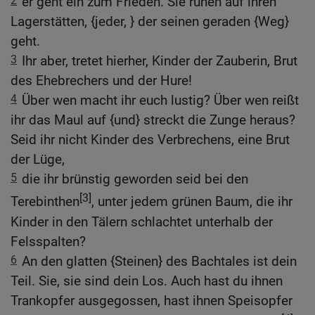
2
er geht ein zum Frieden. Sie ruhen auf ihren
Lagerstätten, {jeder, } der seinen geraden {Weg}
geht.
3
Ihr aber, tretet hierher, Kinder der Zauberin, Brut
des Ehebrechers und der Hure!
4
Über wen macht ihr euch lustig? Über wen reißt
ihr das Maul auf {und} streckt die Zunge heraus?
Seid ihr nicht Kinder des Verbrechens, eine Brut
der Lüge,
5
die ihr brünstig geworden seid bei den
[3]
Terebinthen
, unter jedem grünen Baum, die ihr
Kinder in den Tälern schlachtet unterhalb der
Felsspalten?
6
An den glatten {Steinen} des Bachtales ist dein
Teil. Sie, sie sind dein Los. Auch hast du ihnen
Trankopfer ausgegossen, hast ihnen Speisopfer