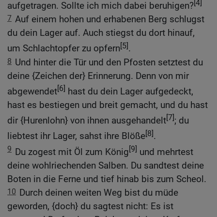
[4]
aufgetragen. Sollte ich mich dabei beruhigen?
7
Auf einem hohen und erhabenen Berg schlugst
du dein Lager auf. Auch stiegst du dort hinauf,
[5]
um Schlachtopfer zu opfern
.
8
Und hinter die Tür und den Pfosten setztest du
deine {Zeichen der} Erinnerung. Denn von mir
[6]
abgewendet
hast du dein Lager aufgedeckt,
hast es bestiegen und breit gemacht, und du hast
[7]
dir {Hurenlohn} von ihnen ausgehandelt
; du
[8]
liebtest ihr Lager, sahst ihre Blöße
.
9
[9]
Du zogest mit Öl zum König
und mehrtest
deine wohlriechenden Salben. Du sandtest deine
Boten in die Ferne und tief hinab bis zum Scheol.
10
Durch deinen weiten Weg bist du müde
geworden, {doch} du sagtest nicht: Es ist