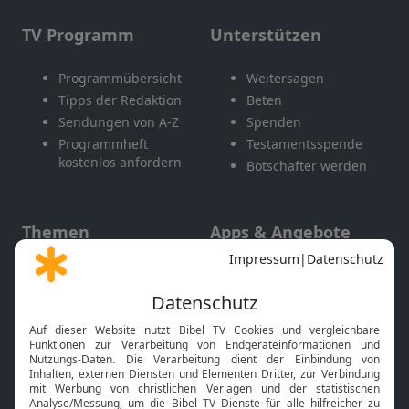
TV Programm
Unterstützen
Programmübersicht
Weitersagen
Tipps der Redaktion
Beten
Sendungen von A-Z
Spenden
Programmheft
Testamentsspende
kostenlos anfordern
Botschafter werden
Themen
Apps & Angebote
Gott und Bibel erklärt
Newsletter
Feiertage
Mobile App
Interviews
Kids App
Neuigkeiten
Smart TV
HbbTV
Bibelthek Online-Bibel
Nächster Gottesdienst