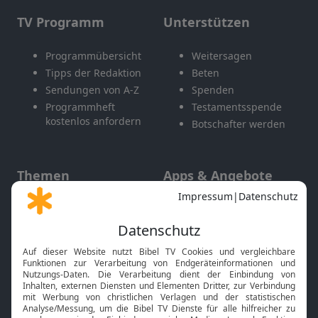
TV Programm
Unterstützen
Programmübersicht
Weitersagen
Tipps der Redaktion
Beten
Sendungen von A-Z
Spenden
Programmheft
Testamentsspende
kostenlos anfordern
Botschafter werden
Themen
Apps & Angebote
Gott und Bibel erklärt
Newsletter
Feiertage
Mobile App
Interviews
Kids App
Neuigkeiten
Smart TV
HbbTV
Bibelthek Online-Bibel
Nächster Gottesdienst