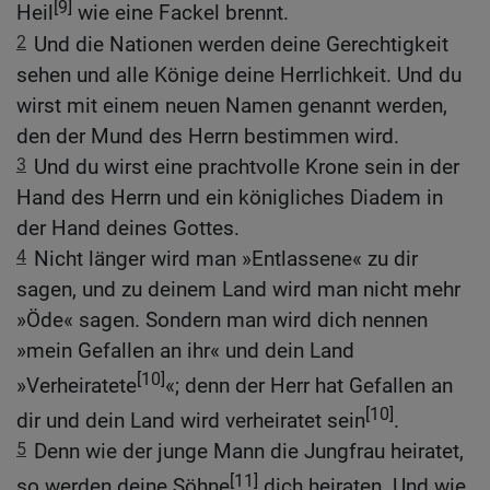
[9]
Heil
wie eine Fackel brennt.
2
Und die Nationen werden deine Gerechtigkeit
sehen und alle Könige deine Herrlichkeit. Und du
wirst mit einem neuen Namen genannt werden,
den der Mund des Herrn bestimmen wird.
3
Und du wirst eine prachtvolle Krone sein in der
Hand des Herrn und ein königliches Diadem in
der Hand deines Gottes.
4
Nicht länger wird man »Entlassene« zu dir
sagen, und zu deinem Land wird man nicht mehr
»Öde« sagen. Sondern man wird dich nennen
»mein Gefallen an ihr« und dein Land
[10]
»Verheiratete
«; denn der Herr hat Gefallen an
[10]
dir und dein Land wird verheiratet sein
.
5
Denn wie der junge Mann die Jungfrau heiratet,
[11]
so werden deine Söhne
dich heiraten. Und wie