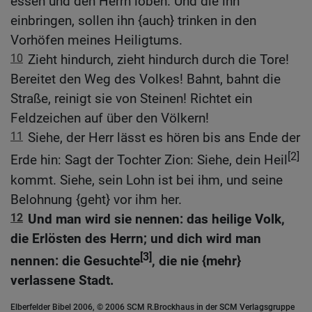
essen und den Herrn loben. Und die ihn
einbringen, sollen ihn {auch} trinken in den
Vorhöfen meines Heiligtums.
10
Zieht hindurch, zieht hindurch durch die Tore!
Bereitet den Weg des Volkes! Bahnt, bahnt die
Straße, reinigt sie von Steinen! Richtet ein
Feldzeichen auf über den Völkern!
11
Siehe, der Herr lässt es hören bis ans Ende der
[2]
Erde hin: Sagt der Tochter Zion: Siehe, dein Heil
kommt. Siehe, sein Lohn ist bei ihm, und seine
Belohnung {geht} vor ihm her.
12
Und man wird sie nennen: das heilige Volk,
die Erlösten des Herrn; und dich wird man
[3]
nennen: die Gesuchte
, die nie {mehr}
verlassene Stadt.
Elberfelder Bibel 2006, © 2006 SCM R.Brockhaus in der SCM Verlagsgruppe