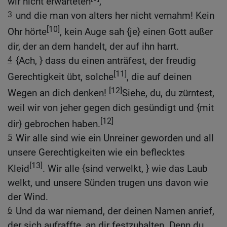
wir nicht erwarteten
,
3
und die man von alters her nicht vernahm! Kein
[10]
Ohr hörte
, kein Auge sah {je} einen Gott außer
dir, der an dem handelt, der auf ihn harrt.
4
{Ach, } dass du einen anträfest, der freudig
[11]
Gerechtigkeit übt, solche
, die auf deinen
[12]
Wegen an dich denken!
Siehe, du, du zürntest,
weil wir von jeher gegen dich gesündigt und {mit
[12]
dir} gebrochen haben.
5
Wir alle sind wie ein Unreiner geworden und all
unsere Gerechtigkeiten wie ein beflecktes
[13]
Kleid
. Wir alle {sind verwelkt, } wie das Laub
welkt, und unsere Sünden trugen uns davon wie
der Wind.
6
Und da war niemand, der deinen Namen anrief,
der sich aufraffte, an dir festzuhalten. Denn du