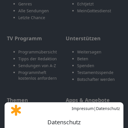
Genres
EchtJetzt
Alle Sendungen
MeinGottesdienst
Letzte Chance
TV Programm
Unterstützen
Programmübersicht
Weitersagen
Tipps der Redaktion
Beten
Sendungen von A-Z
Spenden
Programmheft
Testamentsspende
kostenlos anfordern
Botschafter werden
Themen
Apps & Angebote
Gott und Bibel erklärt
Newsletter
Feiertage
Mobile App
Interviews
Kids App