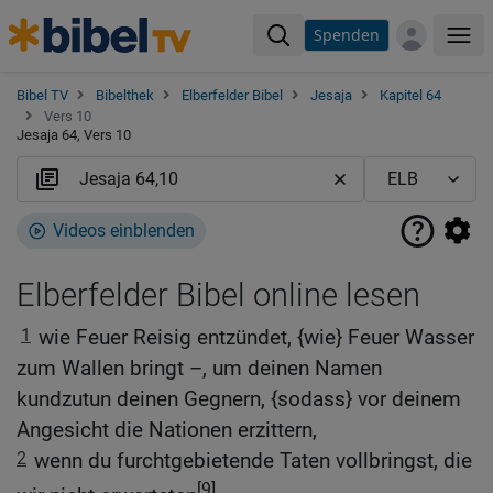
Spenden
Me
Bibel TV
Bibelthek
Elberfelder Bibel
Jesaja
Kapitel 64
Vers 10
Jesaja 64, Vers 10
Videos einblenden
Elberfelder Bibel online lesen
1
wie Feuer Reisig entzündet, {wie} Feuer Wasser
zum Wallen bringt –, um deinen Namen
kundzutun deinen Gegnern, {sodass} vor deinem
Angesicht die Nationen erzittern,
2
wenn du furchtgebietende Taten vollbringst, die
[9]