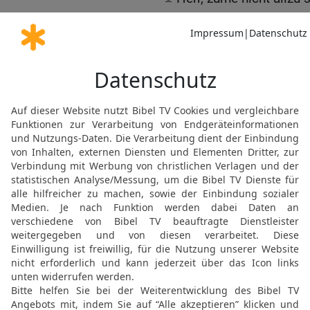
Sünde! Siehe, schau doch 
9
Deine heiligen Städte 
Wüste geworden, Jerusa
10
Unser heiliges und he
lobten, ist ein Raub des 
sind zu Trümmern gewor
11
Willst du, Herr, bei {
schweigen und uns gan
Elberfelder Bibel 2006, © 2006 SCM R
Möchtest du uns Feedback geben?
Bewertung der Bibelthek