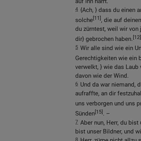
auf ihn harrt.
4
{Ach, } dass du einen a
[11]
solche
, die auf dein
du zürntest, weil wir von
[12]
dir} gebrochen haben.
5
Wir alle sind wie ein U
Gerechtigkeiten wie ein 
verwelkt, } wie das Laub
davon wie der Wind.
6
Und da war niemand, de
aufraffte, an dir festzuh
uns verborgen und uns 
[15]
Sünden
. –
7
Aber nun, Herr, du bist
bist unser Bildner, und w
8
Herr, zürne nicht allzu 