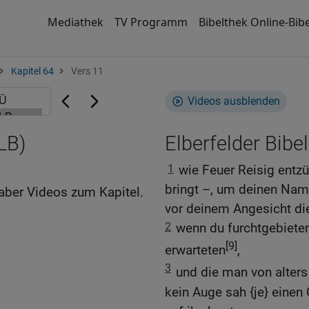
Mediathek
TV Programm
Bibelthek Online-Bibe
Kapitel 64
Vers 11
Videos ausblenden
LB)
Elberfelder Bibel
1
wie Feuer Reisig entz
bringt –, um deinen Nam
aber Videos zum Kapitel.
vor deinem Angesicht die
2
wenn du furchtgebietend
[9]
erwarteten
,
3
und die man von alters
kein Auge sah {je} einen 