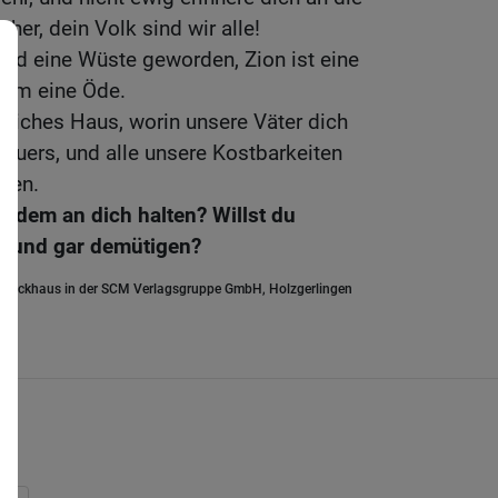
her, dein Volk sind wir alle!
sind eine Wüste geworden, Zion ist eine
lem eine Öde.
rrliches Haus, worin unsere Väter dich
Feuers, und alle unsere Kostbarkeiten
den.
all} dem an dich halten? Willst du
z und gar demütigen?
.Brockhaus in der SCM Verlagsgruppe GmbH, Holzgerlingen