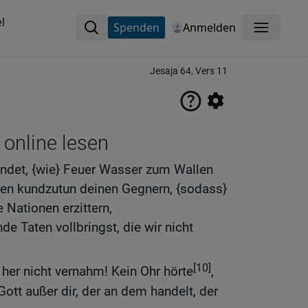
l
Spenden
Anmelden
Menü
Jesaja 64, Vers 11
 online lesen
ündet, {wie} Feuer Wasser zum Wallen
en kundzutun deinen Gegnern, {sodass}
 Nationen erzittern,
e Taten vollbringst, die wir nicht
[10]
 her nicht vernahm! Kein Ohr hörte
,
Gott außer dir, der an dem handelt, der