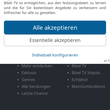
FEEDBACK SENDEN
Mediathek
Livestream
Mehr entdecken
Bibel TV
Exklusiv
Bibel TV Impuls
Genres
EchtJetzt
Alle Sendungen
MeinGottesdienst
Letzte Chance