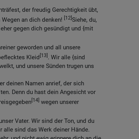
nträfest, der freudig Gerechtigkeit übt,
[12]
en Wegen an dich denken!
Siehe, du,
 jeher gegen dich gesündigt und {mit
nreiner geworden und all unsere
[13]
beflecktes Kleid
. Wir alle {sind
 welkt, und unsere Sünden trugen uns
r deinen Namen anrief, der sich
alten. Denn du hast dein Angesicht vor
[14]
preisgegeben
wegen unserer
 unser Vater. Wir sind der Ton, und du
ir alle sind das Werk deiner Hände.
sehr, und nicht ewig erinnere dich an die