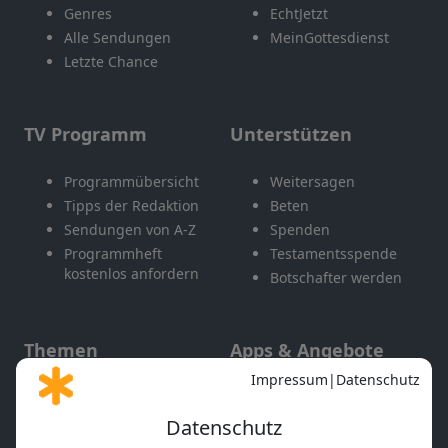
Genres
EchtJetzt
Alle Sendungen
MeinGottesdienst
Letzte Chance
TV Programm
Unterstützen
Programmübersicht
Weitersagen
Tipps der Redaktion
Beten
Sendungen von A-Z
Spenden
Programmheft
Testamentsspende
kostenlos anfordern
Botschafter werden
Themen
Apps & Angebote
Gott und Bibel erklärt
Newsletter
Feiertage
Mobile App
Interviews
Kids App