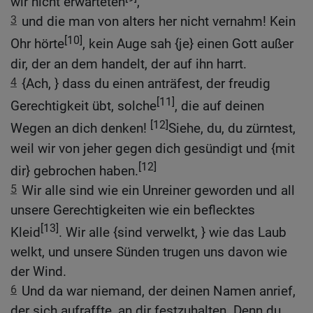
wir nicht erwarteten
,
3
und die man von alters her nicht vernahm! Kein
[10]
Ohr hörte
, kein Auge sah {je} einen Gott außer
dir, der an dem handelt, der auf ihn harrt.
4
{Ach, } dass du einen anträfest, der freudig
[11]
Gerechtigkeit übt, solche
, die auf deinen
[12]
Wegen an dich denken!
Siehe, du, du zürntest,
weil wir von jeher gegen dich gesündigt und {mit
[12]
dir} gebrochen haben.
5
Wir alle sind wie ein Unreiner geworden und all
unsere Gerechtigkeiten wie ein beflecktes
[13]
Kleid
. Wir alle {sind verwelkt, } wie das Laub
welkt, und unsere Sünden trugen uns davon wie
der Wind.
6
Und da war niemand, der deinen Namen anrief,
der sich aufraffte, an dir festzuhalten. Denn du