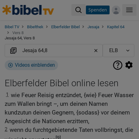
Spenden
Me
Bibel TV
Bibelthek
Elberfelder Bibel
Jesaja
Kapitel 64
Vers 8
Jesaja 64, Vers 8
Videos einblenden
Elberfelder Bibel online lesen
1
wie Feuer Reisig entzündet, {wie} Feuer Wasser
zum Wallen bringt –, um deinen Namen
kundzutun deinen Gegnern, {sodass} vor deinem
Angesicht die Nationen erzittern,
2
wenn du furchtgebietende Taten vollbringst, die
[9]