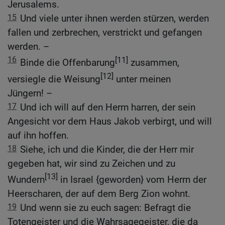
Jerusalems.
15
Und viele unter ihnen werden stürzen, werden
fallen und zerbrechen, verstrickt und gefangen
werden. –
16
[11]
Binde die Offenbarung
zusammen,
[12]
versiegle die Weisung
unter meinen
Jüngern! –
17
Und ich will auf den Herrn harren, der sein
Angesicht vor dem Haus Jakob verbirgt, und will
auf ihn hoffen.
18
Siehe, ich und die Kinder, die der Herr mir
gegeben hat, wir sind zu Zeichen und zu
[13]
Wundern
in Israel {geworden} vom Herrn der
Heerscharen, der auf dem Berg Zion wohnt.
19
Und wenn sie zu euch sagen: Befragt die
Totengeister und die Wahrsagegeister, die da