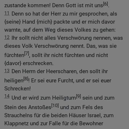
[6]
zustande kommen! Denn Gott ist mit uns
.
11
Denn so hat der Herr zu mir gesprochen, als
{seine} Hand {mich} packte und er mich davor
warnte, auf dem Weg dieses Volkes zu gehen:
12
Ihr sollt nicht alles Verschwörung nennen, was
dieses Volk Verschwörung nennt. Das, was sie
[7]
fürchten
, sollt ihr nicht fürchten und nicht
{davor} erschrecken.
13
Den Herrn der Heerscharen, den sollt ihr
[8]
heiligen
! Er sei eure Furcht, und er sei euer
Schrecken!
14
[9]
Und er wird zum Heiligtum
sein und zum
[10]
Stein des Anstoßes
und zum Fels des
Strauchelns für die beiden Häuser Israel, zum
Klappnetz und zur Falle für die Bewohner