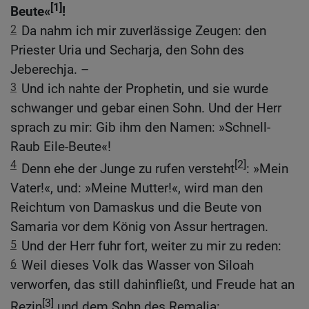
[1]
Beute«
!
2
Da nahm ich mir zuverlässige Zeugen: den
Priester Uria und Secharja, den Sohn des
Jeberechja. –
3
Und ich nahte der Prophetin, und sie wurde
schwanger und gebar einen Sohn. Und der Herr
sprach zu mir: Gib ihm den Namen: »Schnell-
Raub Eile-Beute«!
4
[2]
Denn ehe der Junge zu rufen versteht
: »Mein
Vater!«, und: »Meine Mutter!«, wird man den
Reichtum von Damaskus und die Beute von
Samaria vor dem König von Assur hertragen.
5
Und der Herr fuhr fort, weiter zu mir zu reden:
6
Weil dieses Volk das Wasser von Siloah
verworfen, das still dahinfließt, und Freude hat an
[3]
Rezin
und dem Sohn des Remalja: