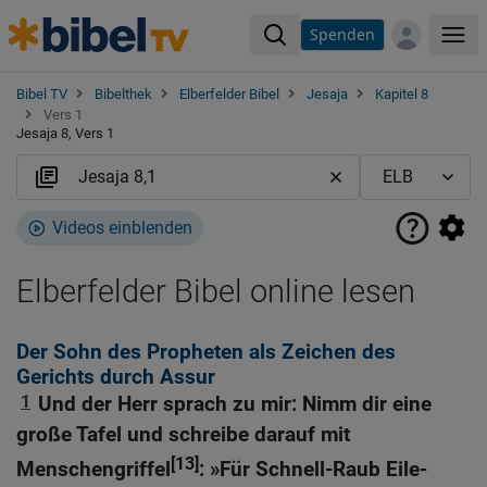
Spenden
Me
Bibel TV
Bibelthek
Elberfelder Bibel
Jesaja
Kapitel 8
Vers 1
Jesaja 8, Vers 1
Videos einblenden
Elberfelder Bibel online lesen
Der Sohn des Propheten als Zeichen des
Gerichts durch Assur
1
Und der Herr sprach zu mir: Nimm dir eine
große Tafel und schreibe darauf mit
[13]
Menschengriffel
: »Für Schnell-Raub Eile-