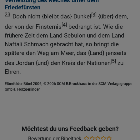
Verheißung des Reiches unter dem
Friedefürsten
23
[3]
Doch nicht {bleibt das} Dunkel
{über} dem,
[4]
der von der Finsternis
bedrängt ist. Wie die
frühere Zeit dem Land Sebulon und dem Land
Naftali Schmach gebracht hat, so bringt die
spätere den Weg am Meer, das {Land} jenseits
[5]
des Jordan {und} den Kreis der Nationen
zu
Ehren.
Elberfelder Bibel 2006, © 2006 SCM R.Brockhaus in der SCM Verlagsgruppe
GmbH, Holzgerlingen
Möchtest du uns Feedback geben?
Bewertung der Bibelthek