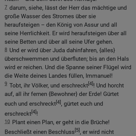
7
darum, siehe, lässt der Herr das mächtige und
große Wasser des Stromes über sie
heraufsteigen – den König von Assur und all
seine Herrlichkeit. Er wird heraufsteigen über all
seine Betten und über all seine Ufer gehen.
8
Und er wird über Juda dahinfahren, {alles}
überschwemmen und überfluten; bis an den Hals
wird er reichen. Und die Spanne seiner Flügel wird
die Weite deines Landes füllen, Immanuel!
9
[4]
Tobt, ihr Völker, und erschreckt
! Und horcht
auf, all ihr fernen {Bewohner} der Erde! Gürtet
[4]
euch und erschreckt
, gürtet euch und
[4]
erschreckt
!
10
Plant einen Plan, er geht in die Brüche!
[5]
Beschließt einen Beschluss
, er wird nicht