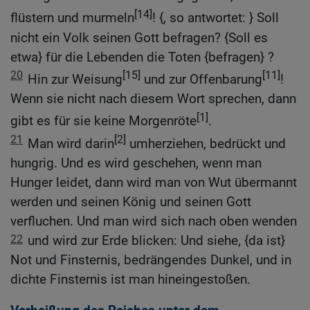
[14]
flüstern und murmeln
! {, so antwortet: } Soll
nicht ein Volk seinen Gott befragen? {Soll es
etwa} für die Lebenden die Toten {befragen} ?
20
[15]
[11]
Hin zur Weisung
und zur Offenbarung
!
Wenn sie nicht nach diesem Wort sprechen, dann
[1]
gibt es für sie keine Morgenröte
.
21
[2]
Man wird darin
umherziehen, bedrückt und
hungrig. Und es wird geschehen, wenn man
Hunger leidet, dann wird man von Wut übermannt
werden und seinen König und seinen Gott
verfluchen. Und man wird sich nach oben wenden
22
und wird zur Erde blicken: Und siehe, {da ist}
Not und Finsternis, bedrängendes Dunkel, und in
dichte Finsternis ist man hineingestoßen.