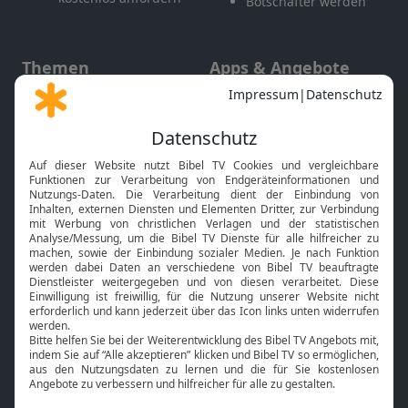
Botschafter werden
Themen
Apps & Angebote
Gott und Bibel erklärt
Newsletter
Feiertage
Mobile App
Interviews
Kids App
Neuigkeiten
Smart TV
HbbTV
Bibelthek Online-Bibel
Nächster Gottesdienst
Bibel TV
Service
Über uns
Kontakt
Jobs
TV-Empfang
Presse
FAQ