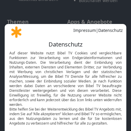
Botschafter werden
Themen
Apps & Angebote
Gott und Bibel erklärt
Newsletter
Feiertage
Mobile App
Interviews
Kids App
Neuigkeiten
Smart TV
HbbTV
Bibelthek Online-Bibel
Nächster Gottesdienst
Bibel TV
Service
Über uns
Kontakt
Jobs
TV-Empfang
Presse
FAQ