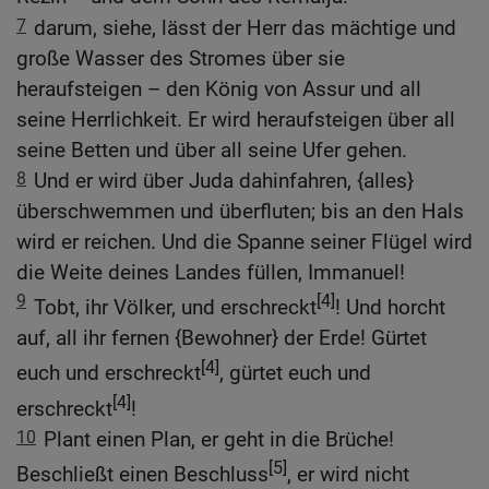
7
darum, siehe, lässt der Herr das mächtige und
große Wasser des Stromes über sie
heraufsteigen – den König von Assur und all
seine Herrlichkeit. Er wird heraufsteigen über all
seine Betten und über all seine Ufer gehen.
8
Und er wird über Juda dahinfahren, {alles}
überschwemmen und überfluten; bis an den Hals
wird er reichen. Und die Spanne seiner Flügel wird
die Weite deines Landes füllen, Immanuel!
9
[4]
Tobt, ihr Völker, und erschreckt
! Und horcht
auf, all ihr fernen {Bewohner} der Erde! Gürtet
[4]
euch und erschreckt
, gürtet euch und
[4]
erschreckt
!
10
Plant einen Plan, er geht in die Brüche!
[5]
Beschließt einen Beschluss
, er wird nicht