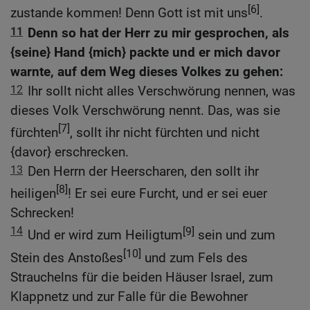
[6]
zustande kommen! Denn Gott ist mit uns
.
11
Denn so hat der Herr zu mir gesprochen, als
{seine} Hand {mich} packte und er mich davor
warnte, auf dem Weg dieses Volkes zu gehen:
12
Ihr sollt nicht alles Verschwörung nennen, was
dieses Volk Verschwörung nennt. Das, was sie
[7]
fürchten
, sollt ihr nicht fürchten und nicht
{davor} erschrecken.
13
Den Herrn der Heerscharen, den sollt ihr
[8]
heiligen
! Er sei eure Furcht, und er sei euer
Schrecken!
14
[9]
Und er wird zum Heiligtum
sein und zum
[10]
Stein des Anstoßes
und zum Fels des
Strauchelns für die beiden Häuser Israel, zum
Klappnetz und zur Falle für die Bewohner