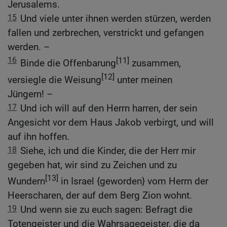
Jerusalems.
15
Und viele unter ihnen werden stürzen, werden
fallen und zerbrechen, verstrickt und gefangen
werden. –
16
[11]
Binde die Offenbarung
zusammen,
[12]
versiegle die Weisung
unter meinen
Jüngern! –
17
Und ich will auf den Herrn harren, der sein
Angesicht vor dem Haus Jakob verbirgt, und will
auf ihn hoffen.
18
Siehe, ich und die Kinder, die der Herr mir
gegeben hat, wir sind zu Zeichen und zu
[13]
Wundern
in Israel {geworden} vom Herrn der
Heerscharen, der auf dem Berg Zion wohnt.
19
Und wenn sie zu euch sagen: Befragt die
Totengeister und die Wahrsagegeister, die da