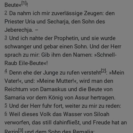
[1]
Beute«
!
2
Da nahm ich mir zuverlässige Zeugen: den
Priester Uria und Secharja, den Sohn des
Jeberechja. –
3
Und ich nahte der Prophetin, und sie wurde
schwanger und gebar einen Sohn. Und der Herr
sprach zu mir: Gib ihm den Namen: »Schnell-
Raub Eile-Beute«!
4
[2]
Denn ehe der Junge zu rufen versteht
: »Mein
Vater!«, und: »Meine Mutter!«, wird man den
Reichtum von Damaskus und die Beute von
Samaria vor dem König von Assur hertragen.
5
Und der Herr fuhr fort, weiter zu mir zu reden:
6
Weil dieses Volk das Wasser von Siloah
verworfen, das still dahinfließt, und Freude hat an
[3]
Rezin
und dem Sohn des Remalja: