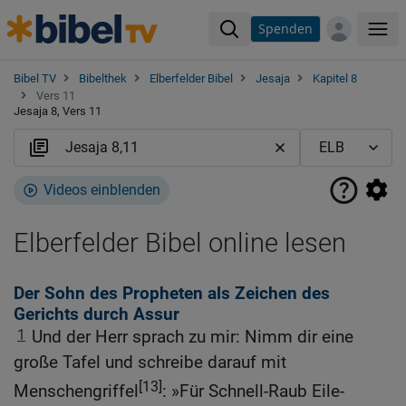
Spenden
Me
Bibel TV
Bibelthek
Elberfelder Bibel
Jesaja
Kapitel 8
Vers 11
Jesaja 8, Vers 11
Videos einblenden
Elberfelder Bibel online lesen
Der Sohn des Propheten als Zeichen des
Gerichts durch Assur
1
Und der Herr sprach zu mir: Nimm dir eine
große Tafel und schreibe darauf mit
[13]
Menschengriffel
: »Für Schnell-Raub Eile-