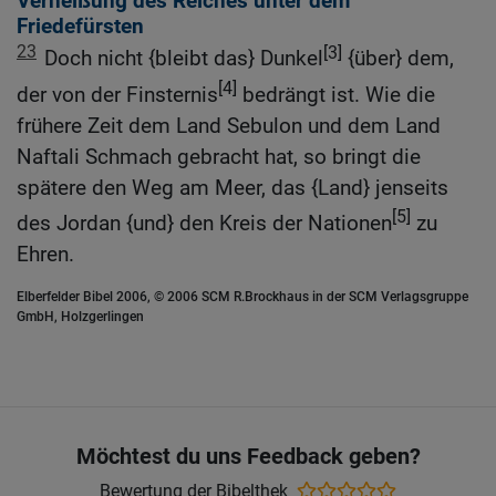
Verheißung des Reiches unter dem
Friedefürsten
23
[3]
Doch nicht {bleibt das} Dunkel
{über} dem,
[4]
der von der Finsternis
bedrängt ist. Wie die
frühere Zeit dem Land Sebulon und dem Land
Naftali Schmach gebracht hat, so bringt die
spätere den Weg am Meer, das {Land} jenseits
[5]
des Jordan {und} den Kreis der Nationen
zu
Ehren.
Elberfelder Bibel 2006, © 2006 SCM R.Brockhaus in der SCM Verlagsgruppe
GmbH, Holzgerlingen
Möchtest du uns Feedback geben?
Bewertung der Bibelthek