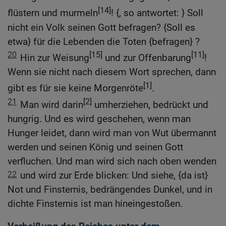
[14]
flüstern und murmeln
! {, so antwortet: } Soll
nicht ein Volk seinen Gott befragen? {Soll es
etwa} für die Lebenden die Toten {befragen} ?
20
[15]
[11]
Hin zur Weisung
und zur Offenbarung
!
Wenn sie nicht nach diesem Wort sprechen, dann
[1]
gibt es für sie keine Morgenröte
.
21
[2]
Man wird darin
umherziehen, bedrückt und
hungrig. Und es wird geschehen, wenn man
Hunger leidet, dann wird man von Wut übermannt
werden und seinen König und seinen Gott
verfluchen. Und man wird sich nach oben wenden
22
und wird zur Erde blicken: Und siehe, {da ist}
Not und Finsternis, bedrängendes Dunkel, und in
dichte Finsternis ist man hineingestoßen.