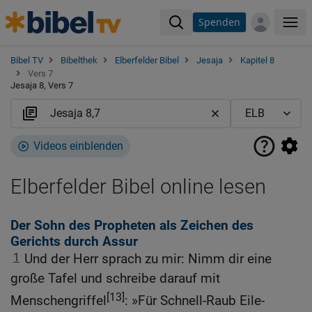
Spenden
Me
Bibel TV
Bibelthek
Elberfelder Bibel
Jesaja
Kapitel 8
Vers 7
Jesaja 8, Vers 7
Videos einblenden
Elberfelder Bibel online lesen
Der Sohn des Propheten als Zeichen des
Gerichts durch Assur
1
Und der Herr sprach zu mir: Nimm dir eine
große Tafel und schreibe darauf mit
[13]
Menschengriffel
: »Für Schnell-Raub Eile-