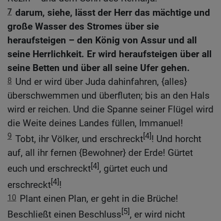
7
darum, siehe, lässt der Herr das mächtige und
große Wasser des Stromes über sie
heraufsteigen – den König von Assur und all
seine Herrlichkeit. Er wird heraufsteigen über all
seine Betten und über all seine Ufer gehen.
8
Und er wird über Juda dahinfahren, {alles}
überschwemmen und überfluten; bis an den Hals
wird er reichen. Und die Spanne seiner Flügel wird
die Weite deines Landes füllen, Immanuel!
9
[4]
Tobt, ihr Völker, und erschreckt
! Und horcht
auf, all ihr fernen {Bewohner} der Erde! Gürtet
[4]
euch und erschreckt
, gürtet euch und
[4]
erschreckt
!
10
Plant einen Plan, er geht in die Brüche!
[5]
Beschließt einen Beschluss
, er wird nicht