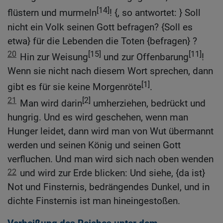
[14]
flüstern und murmeln
! {, so antwortet: } Soll
nicht ein Volk seinen Gott befragen? {Soll es
etwa} für die Lebenden die Toten {befragen} ?
20
[15]
[11]
Hin zur Weisung
und zur Offenbarung
!
Wenn sie nicht nach diesem Wort sprechen, dann
[1]
gibt es für sie keine Morgenröte
.
21
[2]
Man wird darin
umherziehen, bedrückt und
hungrig. Und es wird geschehen, wenn man
Hunger leidet, dann wird man von Wut übermannt
werden und seinen König und seinen Gott
verfluchen. Und man wird sich nach oben wenden
22
und wird zur Erde blicken: Und siehe, {da ist}
Not und Finsternis, bedrängendes Dunkel, und in
dichte Finsternis ist man hineingestoßen.