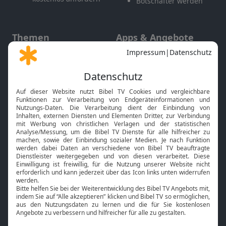
Botschafter werden
Themen
Apps & Angebote
Gott und Bibel erklärt
Newsletter
Feiertage
Mobile App
Interviews
Kids App
Neuigkeiten
Smart TV
HbbTV
Bibelthek Online-Bibel
Nächster Gottesdienst
Bibel TV
Service
Über uns
Kontakt
Jobs
TV-Empfang
Presse
FAQ