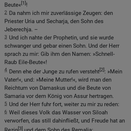
[1]
Beute«
!
2
Da nahm ich mir zuverlässige Zeugen: den
Priester Uria und Secharja, den Sohn des
Jeberechja. –
3
Und ich nahte der Prophetin, und sie wurde
schwanger und gebar einen Sohn. Und der Herr
sprach zu mir: Gib ihm den Namen: »Schnell-
Raub Eile-Beute«!
4
[2]
Denn ehe der Junge zu rufen versteht
: »Mein
Vater!«, und: »Meine Mutter!«, wird man den
Reichtum von Damaskus und die Beute von
Samaria vor dem König von Assur hertragen.
5
Und der Herr fuhr fort, weiter zu mir zu reden:
6
Weil dieses Volk das Wasser von Siloah
verworfen, das still dahinfließt, und Freude hat an
[3]
Rezin
und dem Sohn des Remalja: