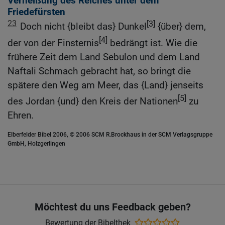
Verheißung des Reiches unter dem
Friedefürsten
23
[3]
Doch nicht {bleibt das} Dunkel
{über} dem,
[4]
der von der Finsternis
bedrängt ist. Wie die
frühere Zeit dem Land Sebulon und dem Land
Naftali Schmach gebracht hat, so bringt die
spätere den Weg am Meer, das {Land} jenseits
[5]
des Jordan {und} den Kreis der Nationen
zu
Ehren.
Elberfelder Bibel 2006, © 2006 SCM R.Brockhaus in der SCM Verlagsgruppe
GmbH, Holzgerlingen
Möchtest du uns Feedback geben?
Bewertung der Bibelthek