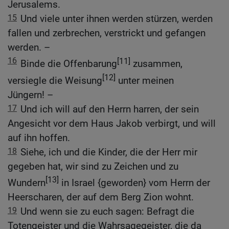
Jerusalems.
15
Und viele unter ihnen werden stürzen, werden
fallen und zerbrechen, verstrickt und gefangen
werden. –
16
[11]
Binde die Offenbarung
zusammen,
[12]
versiegle die Weisung
unter meinen
Jüngern! –
17
Und ich will auf den Herrn harren, der sein
Angesicht vor dem Haus Jakob verbirgt, und will
auf ihn hoffen.
18
Siehe, ich und die Kinder, die der Herr mir
gegeben hat, wir sind zu Zeichen und zu
[13]
Wundern
in Israel {geworden} vom Herrn der
Heerscharen, der auf dem Berg Zion wohnt.
19
Und wenn sie zu euch sagen: Befragt die
Totengeister und die Wahrsagegeister, die da