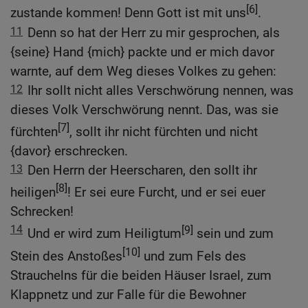
[6]
zustande kommen! Denn Gott ist mit uns
.
11
Denn so hat der Herr zu mir gesprochen, als
{seine} Hand {mich} packte und er mich davor
warnte, auf dem Weg dieses Volkes zu gehen:
12
Ihr sollt nicht alles Verschwörung nennen, was
dieses Volk Verschwörung nennt. Das, was sie
[7]
fürchten
, sollt ihr nicht fürchten und nicht
{davor} erschrecken.
13
Den Herrn der Heerscharen, den sollt ihr
[8]
heiligen
! Er sei eure Furcht, und er sei euer
Schrecken!
14
[9]
Und er wird zum Heiligtum
sein und zum
[10]
Stein des Anstoßes
und zum Fels des
Strauchelns für die beiden Häuser Israel, zum
Klappnetz und zur Falle für die Bewohner