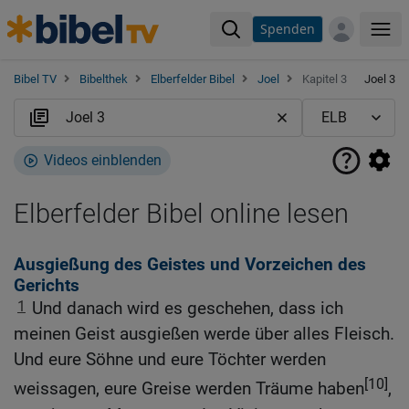
Spenden
Me
Bibel TV
Bibelthek
Elberfelder Bibel
Joel
Kapitel 3
Joel 3
Videos einblenden
Elberfelder Bibel online lesen
Ausgießung des Geistes und Vorzeichen des
Gerichts
1
Und danach wird es geschehen, dass ich
meinen Geist ausgießen werde über alles Fleisch.
Und eure Söhne und eure Töchter werden
[10]
weissagen, eure Greise werden Träume haben
,