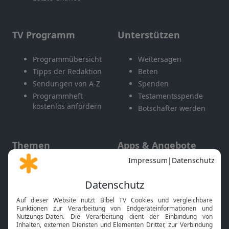
TV Programm
Unterstützen
Programmübersicht
Weitersagen
Tipps der Redaktion
Beten
Sendungen von A-Z
Spenden
Programmheft
Testamentsspende
kostenlos anfordern
Botschafter werden
Themen
Apps & Angebote
Gott und Bibel erklärt
Newsletter
Feiertage
Mobile App
Interviews
Kids App
Neuigkeiten
Smart TV
HbbTV