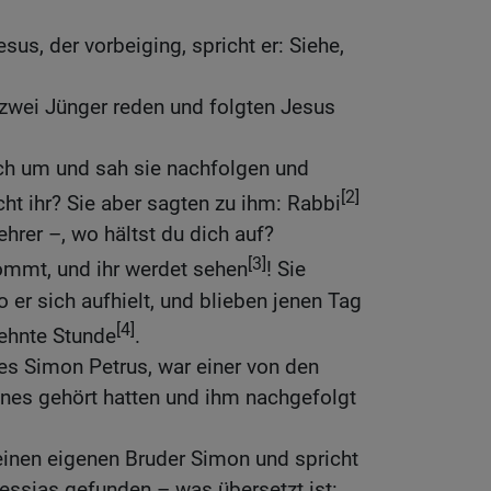
sus, der vorbeiging, spricht er: Siehe,
 zwei Jünger reden und folgten Jesus
ch um und sah sie nachfolgen und
[2]
cht ihr? Sie aber sagten zu ihm: Rabbi
hrer –, wo hältst du dich auf?
[3]
Kommt, und ihr werdet sehen
! Sie
er sich aufhielt, und blieben jenen Tag
[4]
zehnte Stunde
.
es Simon Petrus, war einer von den
nnes gehört hatten und ihm nachgefolgt
seinen eigenen Bruder Simon und spricht
essias gefunden – was übersetzt ist: