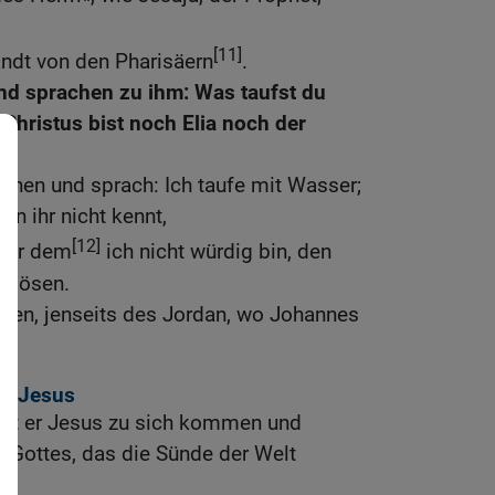
[11]
ndt von den Pharisäern
.
und sprachen zu ihm: Was taufst du
Christus bist noch Elia noch der
hnen und sprach: Ich taufe mit Wasser;
en ihr nicht kennt,
[12]
 vor dem
ich nicht würdig bin, den
u lösen.
nien, jenseits des Jordan, wo Johannes
er Jesus
ht er Jesus zu sich kommen und
 Gottes, das die Sünde der Welt