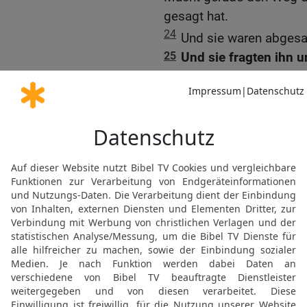
gesagt hat.
24
Und sie waren abgesa
25
Und sie fragten ihn 
denn, wenn du nicht der 
Prophet?
26
Johannes antwortete i
mitten unter euch steht, d
27
der nach mir kommt,
Riemen seiner Sandale z
28
Dies geschah zu Beta
taufte.
Des Täufers Zeugnis üb
29
Am folgenden Tag sie
spricht: Siehe, das Lamm
wegnimmt!