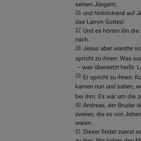
seinen Jüngern;
36
und hinblickend auf Je
das Lamm Gottes!
37
Und es hörten ihn die
nach.
38
Jesus aber wandte si
spricht zu ihnen: Was su
– was übersetzt heißt: Le
39
Er spricht zu ihnen: 
kamen nun und sahen, wo 
bei ihm. Es war um die 
40
Andreas, der Bruder d
zweien, die es von Joha
waren.
41
Dieser findet zuerst 
zu ihm: Wir haben den M