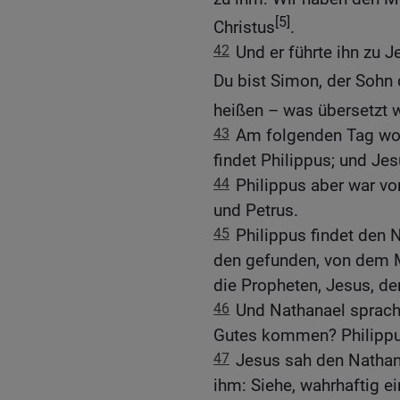
[5]
Christus
.
42
Und er führte ihn zu J
Du bist Simon, der Sohn
heißen – was übersetzt w
43
Am folgenden Tag woll
findet Philippus; und Jes
44
Philippus aber war vo
und Petrus.
45
Philippus findet den 
den gefunden, von dem 
die Propheten, Jesus, de
46
Und Nathanael sprach
Gutes kommen? Philippu
47
Jesus sah den Nathan
ihm: Siehe, wahrhaftig ein