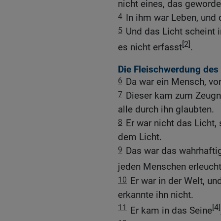
nicht eines, das geworden
4
In ihm war Leben, und
5
Und das Licht scheint i
[2]
es nicht erfasst
.
Die Fleischwerdung des
6
Da war ein Mensch, vo
7
Dieser kam zum Zeugni
alle durch ihn glaubten.
8
Er war nicht das Licht,
dem Licht.
9
Das war das wahrhaftig
jeden Menschen erleucht
10
Er war in der Welt, un
erkannte ihn nicht.
11
[4]
Er kam in das Seine