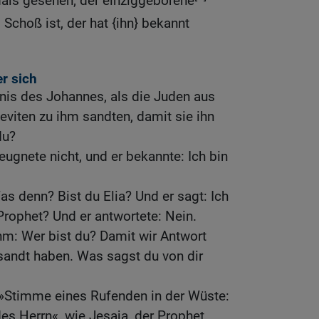
als gesehen; der einziggeborene
s Schoß ist, der hat {ihn} bekannt
r sich
nis des Johannes, als die Juden aus
eviten zu ihm sandten, damit sie ihn
du?
eugnete nicht, und er bekannte: Ich bin
as denn? Bist du Elia? Und er sagt: Ich
 Prophet? Und er antwortete: Nein.
hm: Wer bist du? Damit wir Antwort
sandt haben. Was sagst du von dir
e »Stimme eines Rufenden in der Wüste:
s Herrn«, wie Jesaja, der Prophet,