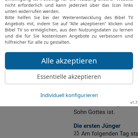
30
Dieser ist es, von de
der vor mir ist, denn er w
31
Und ich kannte ihn nic
deswegen bin ich gekom
32
Und Johannes bezeugt
wie eine Taube aus dem 
ihm.
33
Und ich kannte ihn nic
Wasser zu taufen, der sp
den Geist herabfahren und
[1]
mit
Heiligem Geist tauf
34
Und ich habe gesehen
Sohn Gottes ist.
Die ersten Jünger
35
Am folgenden Tag sta