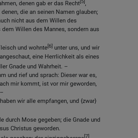
[5]
nahmen, denen gab er das Recht
,
, denen, die an seinen Namen glauben;
 auch nicht aus dem Willen des
us dem Willen des Mannes, sondern aus
[6]
leisch und wohnte
unter uns, und wir
angeschaut, eine Herrlichkeit als eines
ller Gnade und Wahrheit. –
m und rief und sprach: Dieser war es,
nach mir kommt, ist vor mir geworden,
 –
 haben wir alle empfangen, und {zwar}
de durch Mose gegeben; die Gnade und
esus Christus geworden.
[7]