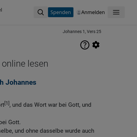
l
Spenden
Anmelden
Menü
Johannes 1, Vers 25
 online lesen
ch Johannes
[1]
rt
, und das Wort war bei Gott, und
ei Gott.
selbe, und ohne dasselbe wurde auch