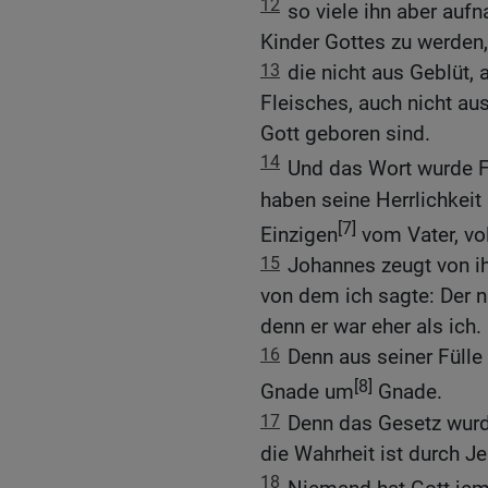
12
so viele ihn aber auf
Kinder Gottes zu werden
13
die nicht aus Geblüt,
Fleisches, auch nicht a
Gott geboren sind.
14
Und das Wort wurde F
haben seine Herrlichkeit 
[7]
Einzigen
vom Vater, vo
15
Johannes zeugt von ih
von dem ich sagte: Der 
denn er war eher als ich.
16
Denn aus seiner Fülle
[8]
Gnade um
Gnade.
17
Denn das Gesetz wur
die Wahrheit ist durch J
18