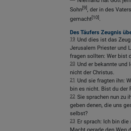
Niemand hat Gott jem
[9]
Sohn
, der in des Vater
[10]
gemacht
.
Des Täufers Zeugnis übe
19
Und dies ist das Zeug
Jerusalem Priester und L
fragen sollten: Wer bist 
20
Und er bekannte und l
nicht der Christus.
21
Und sie fragten ihn: W
bin es nicht. Bist du der
22
Sie sprachen nun zu i
geben denen, die uns ge
selbst?
23
Er sprach: Ich bin di
Macht gerade den Weg de