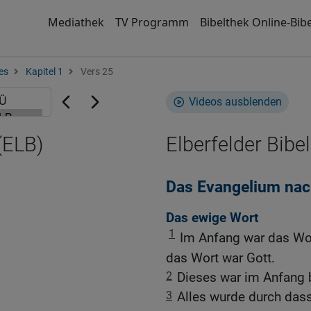
Mediathek
TV Programm
Bibelthek Online-Bibe
es
Kapitel 1
Vers 25
Videos ausblenden
(ELB)
Elberfelder Bibel
Das Evangelium na
Das ewige Wort
1
Im Anfang war das Wo
das Wort war Gott.
2
Dieses war im Anfang b
3
Alles wurde durch das