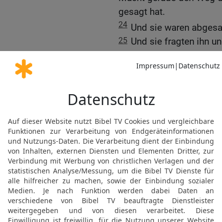
gesagt hat.
24
Und sie waren abgesa
25
Und sie fragten ihn u
wenn du nicht der Christ
26
Johannes antwortete i
mitten unter euch steht, d
27
der nach mir kommt,
Riemen seiner Sandale z
28
Dies geschah zu Beta
taufte.
Des Täufers Zeugnis üb
29
Am folgenden Tag sie
spricht: Siehe, das Lamm
wegnimmt!
30
Dieser ist es, von de