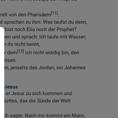
[11]
ndt von den Pharisäern
.
nd sprachen zu ihm: Was taufst du denn,
us bist noch Elia noch der Prophet?
hnen und sprach: Ich taufe mit Wasser;
en ihr nicht kennt,
[12]
 vor dem
ich nicht würdig bin, den
u lösen.
nien, jenseits des Jordan, wo Johannes
er Jesus
ht er Jesus zu sich kommen und
 Gottes, das die Sünde der Welt
m ich sagte: Nach mir kommt ein Mann,