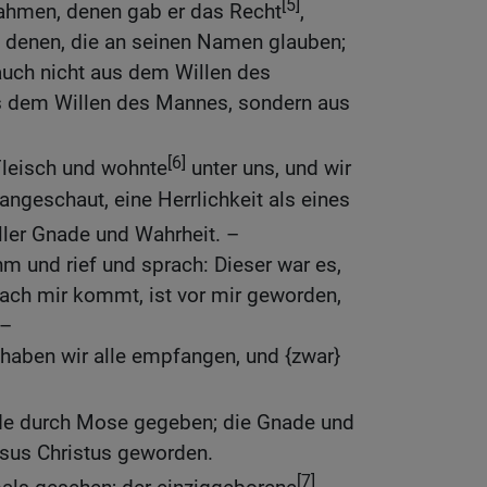
[5]
nahmen, denen gab er das Recht
,
, denen, die an seinen Namen glauben;
 auch nicht aus dem Willen des
us dem Willen des Mannes, sondern aus
[6]
leisch und wohnte
unter uns, und wir
angeschaut, eine Herrlichkeit als eines
ller Gnade und Wahrheit. –
m und rief und sprach: Dieser war es,
nach mir kommt, ist vor mir geworden,
 –
 haben wir alle empfangen, und {zwar}
de durch Mose gegeben; die Gnade und
esus Christus geworden.
[7]