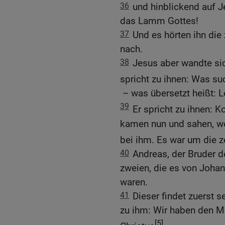
36
und hinblickend auf Je
das Lamm Gottes!
37
Und es hörten ihn die
nach.
38
Jesus aber wandte si
spricht zu ihnen: Was su
– was übersetzt heißt: Le
39
Er spricht zu ihnen: 
kamen nun und sahen, wo 
bei ihm. Es war um die 
40
Andreas, der Bruder d
zweien, die es von Joha
waren.
41
Dieser findet zuerst 
zu ihm: Wir haben den M
[5]