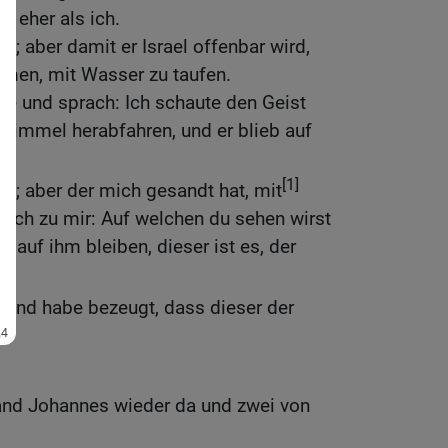
ar eher als ich.
ht; aber damit er Israel offenbar wird,
men, mit Wasser zu taufen.
e und sprach: Ich schaute den Geist
Himmel herabfahren, und er blieb auf
[1]
ht; aber der mich gesandt hat, mit
rach zu mir: Auf welchen du sehen wirst
 auf ihm bleiben, dieser ist es, der
t.
 und habe bezeugt, dass dieser der
nd Johannes wieder da und zwei von