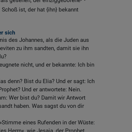
als gesehen; der einziggeborene
s Schoß ist, der hat {ihn} bekannt
r sich
nis des Johannes, als die Juden aus
eviten zu ihm sandten, damit sie ihn
du?
eugnete nicht, und er bekannte: Ich bin
as denn? Bist du Elia? Und er sagt: Ich
 Prophet? Und er antwortete: Nein.
hm: Wer bist du? Damit wir Antwort
sandt haben. Was sagst du von dir
e »Stimme eines Rufenden in der Wüste:
s Herrn«, wie Jesaja, der Prophet,