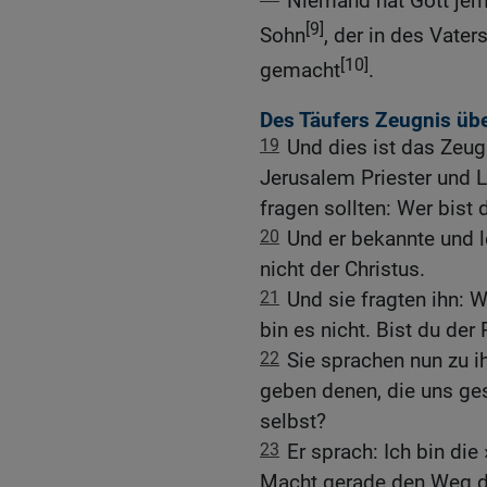
Niemand hat Gott jem
[9]
Sohn
, der in des Vater
[10]
gemacht
.
Des Täufers Zeugnis übe
19
Und dies ist das Zeug
Jerusalem Priester und L
fragen sollten: Wer bist 
20
Und er bekannte und l
nicht der Christus.
21
Und sie fragten ihn: W
bin es nicht. Bist du der
22
Sie sprachen nun zu i
geben denen, die uns ge
selbst?
23
Er sprach: Ich bin di
Macht gerade den Weg de