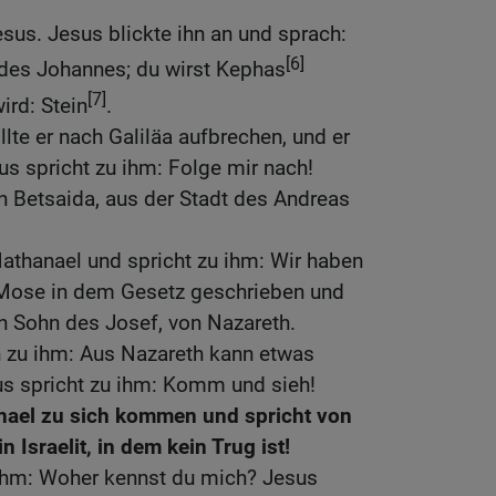
esus. Jesus blickte ihn an und sprach:
[6]
 des Johannes; du wirst Kephas
[7]
ird: Stein
.
te er nach Galiläa aufbrechen, und er
us spricht zu ihm: Folge mir nach!
n Betsaida, aus der Stadt des Andreas
Nathanael und spricht zu ihm: Wir haben
Mose in dem Gesetz geschrieben und
n Sohn des Josef, von Nazareth.
 zu ihm: Aus Nazareth kann etwas
s spricht zu ihm: Komm und sieh!
nael zu sich kommen und spricht von
n Israelit, in dem kein Trug ist!
 ihm: Woher kennst du mich? Jesus