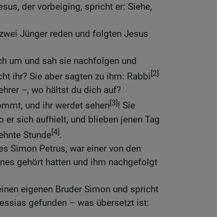
sus, der vorbeiging, spricht er: Siehe,
 zwei Jünger reden und folgten Jesus
ch um und sah sie nachfolgen und
[2]
cht ihr? Sie aber sagten zu ihm: Rabbi
hrer –, wo hältst du dich auf?
[3]
Kommt, und ihr werdet sehen
! Sie
er sich aufhielt, und blieben jenen Tag
[4]
zehnte Stunde
.
es Simon Petrus, war einer von den
nnes gehört hatten und ihm nachgefolgt
seinen eigenen Bruder Simon und spricht
essias gefunden – was übersetzt ist: