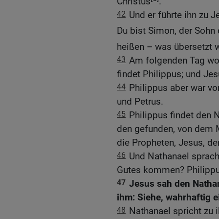
Christus
.
42
Und er führte ihn zu J
Du bist Simon, der Sohn
heißen – was übersetzt w
43
Am folgenden Tag woll
findet Philippus; und Jes
44
Philippus aber war vo
und Petrus.
45
Philippus findet den 
den gefunden, von dem 
die Propheten, Jesus, de
46
Und Nathanael sprach
Gutes kommen? Philippu
47
Jesus sah den Natha
ihm: Siehe, wahrhaftig ei
48
Nathanael spricht zu