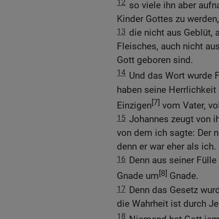
12
so viele ihn aber auf
Kinder Gottes zu werden
13
die nicht aus Geblüt,
Fleisches, auch nicht a
Gott geboren sind.
14
Und das Wort wurde F
haben seine Herrlichkeit 
[7]
Einzigen
vom Vater, vo
15
Johannes zeugt von ih
von dem ich sagte: Der 
denn er war eher als ich.
16
Denn aus seiner Fülle
[8]
Gnade um
Gnade.
17
Denn das Gesetz wur
die Wahrheit ist durch J
18