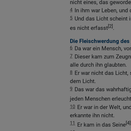
nicht eines, das geworden
4
In ihm war Leben, und
5
Und das Licht scheint i
[2]
es nicht erfasst
.
Die Fleischwerdung des
6
Da war ein Mensch, vo
7
Dieser kam zum Zeugni
alle durch ihn glaubten.
8
Er war nicht das Licht,
dem Licht.
9
Das war das wahrhaftig
jeden Menschen erleucht
10
Er war in der Welt, un
erkannte ihn nicht.
11
[4]
Er kam in das Seine