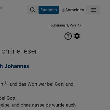
l
Spenden
Anmelden
Menü
Johannes 1, Vers 47
 online lesen
ch Johannes
[1]
rt
, und das Wort war bei Gott, und
ei Gott.
selbe, und ohne dasselbe wurde auch