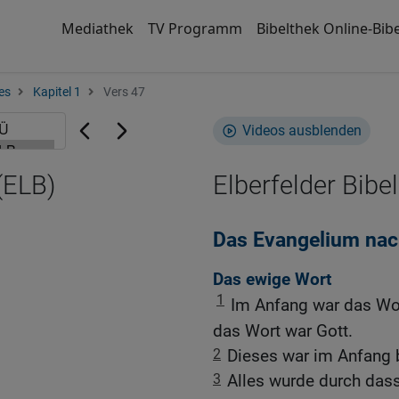
Mediathek
TV Programm
Bibelthek Online-Bibe
es
Kapitel 1
Vers 47
Videos ausblenden
(ELB)
Elberfelder Bibel
Das Evangelium na
Das ewige Wort
1
Im Anfang war das Wo
das Wort war Gott.
2
Dieses war im Anfang b
3
Alles wurde durch das