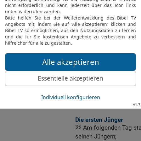
der vor mir ist, denn er w
31
Und ich kannte ihn nic
deswegen bin ich gekom
32
Und Johannes bezeugt
wie eine Taube aus dem 
ihm.
33
Und ich kannte ihn nic
Wasser zu taufen, der sp
den Geist herabfahren und
[1]
mit
Heiligem Geist tauf
34
Und ich habe gesehen
Sohn Gottes ist.
Die ersten Jünger
35
Am folgenden Tag sta
seinen Jüngern;