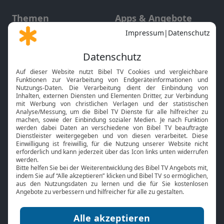
Themen
Apps & Angebote
Gott und Bibel erklärt
Newsletter
Feiertage
Mobile App
Interviews
Kids App
Neuigkeiten
Smart TV
HbbTV
Bibelthek Online-Bibel
Nächster Gottesdienst
Bibel TV
Service
Über uns
Kontakt
Jobs
TV-Empfang
Presse
FAQ
Mediadaten