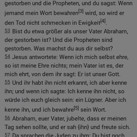
gestorben und die Propheten, und du sagst: Wenn
[3]
jemand mein Wort bewahren
wird, so wird er
[4]
den Tod nicht schmecken in Ewigkeit
.
53
Bist du etwa größer als unser Vater Abraham,
der gestorben ist? Und die Propheten sind
gestorben. Was machst du aus dir selbst?
54
Jesus antwortete: Wenn ich mich selbst ehre,
so ist meine Ehre nichts; mein Vater ist es, der
mich ehrt, von dem ihr sagt: Er ist unser Gott.
55
Und ihr habt ihn nicht erkannt, ich aber kenne
ihn; und wenn ich sagte: Ich kenne ihn nicht, so
würde ich euch gleich sein: ein Lügner. Aber ich
[5]
kenne ihn, und ich bewahre
sein Wort.
56
Abraham, euer Vater, jubelte, dass er meinen
Tag sehen sollte, und er sah {ihn} und freute sich.
57
Da sprachen die Juden zu ihm: Du bist noch