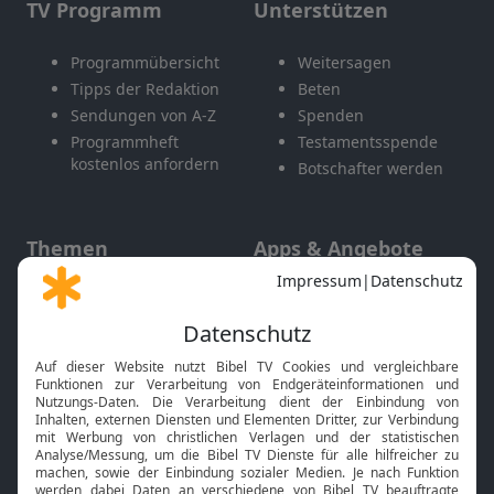
TV Programm
Unterstützen
Programmübersicht
Weitersagen
Tipps der Redaktion
Beten
Sendungen von A-Z
Spenden
Programmheft
Testamentsspende
kostenlos anfordern
Botschafter werden
Themen
Apps & Angebote
Gott und Bibel erklärt
Newsletter
Feiertage
Mobile App
Interviews
Kids App
Neuigkeiten
Smart TV
HbbTV
Bibelthek Online-Bibel
Nächster Gottesdienst