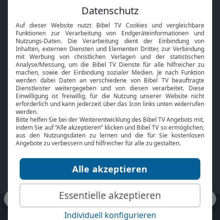
Feiertage
Mobile App
Interviews
Kids App
Neuigkeiten
Smart TV
HbbTV
Bibelthek Online-Bibel
Nächster Gottesdienst
Bibel TV
Service
Über uns
Kontakt
Jobs
TV-Empfang
Presse
FAQ
Mediadaten
bibeltv.de:
Impressum
Datenschutz
Nutzungsbedingungen
Fakten Bibel TV App