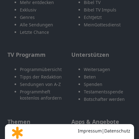
Mehr entdecken
Bibel TV
Exklusiv
Bibel TV Impuls
Genres
EchtJetzt
Alle Sendungen
MeinGottesdienst
Letzte Chance
TV Programm
Unterstützen
Programmübersicht
Weitersagen
Tipps der Redaktion
Beten
Sendungen von A-Z
Spenden
Programmheft
Testamentsspende
kostenlos anfordern
Botschafter werden
Themen
Apps & Angebote
Gott und Bibel erklärt
Newsletter