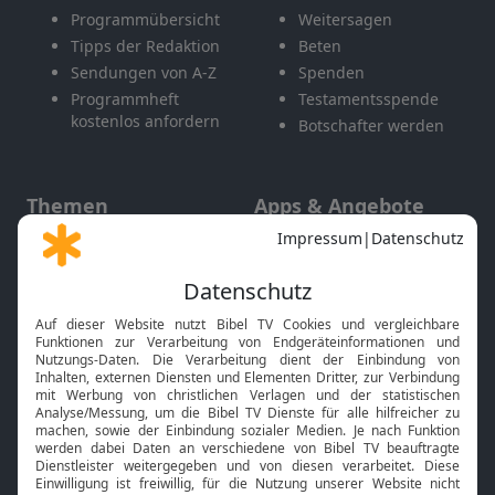
Programmübersicht
Weitersagen
Tipps der Redaktion
Beten
Sendungen von A-Z
Spenden
Programmheft
Testamentsspende
kostenlos anfordern
Botschafter werden
Themen
Apps & Angebote
Gott und Bibel erklärt
Newsletter
Feiertage
Mobile App
Interviews
Kids App
Neuigkeiten
Smart TV
HbbTV
Bibelthek Online-Bibel
Nächster Gottesdienst