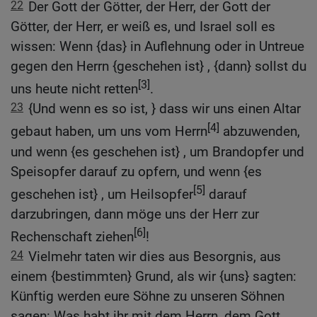
22
Der Gott der Götter, der Herr, der Gott der
Götter, der Herr, er weiß es, und Israel soll es
wissen: Wenn {das} in Auflehnung oder in Untreue
gegen den Herrn {geschehen ist} , {dann} sollst du
[3]
uns heute nicht retten
.
23
{Und wenn es so ist, } dass wir uns einen Altar
[4]
gebaut haben, um uns vom Herrn
abzuwenden,
und wenn {es geschehen ist} , um Brandopfer und
Speisopfer darauf zu opfern, und wenn {es
[5]
geschehen ist} , um Heilsopfer
darauf
darzubringen, dann möge uns der Herr zur
[6]
Rechenschaft ziehen
!
24
Vielmehr taten wir dies aus Besorgnis, aus
einem {bestimmten} Grund, als wir {uns} sagten:
Künftig werden eure Söhne zu unseren Söhnen
sagen: Was habt ihr mit dem Herrn, dem Gott