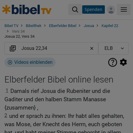
Spenden
Me
Bibel TV
Bibelthek
Elberfelder Bibel
Josua
Kapitel 22
Vers 34
Josua 22, Vers 34
Videos einblenden
Elberfelder Bibel online lesen
1
Damals rief Josua die Rubeniter und die
Gaditer und den halben Stamm Manasse
{zusammen} ,
2
und er sprach zu ihnen: Ihr habt alles gehalten,
was Mose, der Knecht des Herrn, euch geboten
hat, und habt meiner Stimme gehorcht in allem,