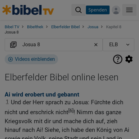
Spenden
Me
Bibel TV
Bibelthek
Elberfelder Bibel
Josua
Kapitel 8
Josua 8
Videos einblenden
Elberfelder Bibel online lesen
Ai wird erobert und gebannt
1
Und der Herr sprach zu Josua: Fürchte dich
[6]
nicht und erschrick nicht
! Nimm das ganze
Kriegsvolk mit dir und mache dich auf, zieh
hinauf nach Ai! Siehe, ich habe den König von Ai
sowie sein Volk, seine Stadt und sein Land in