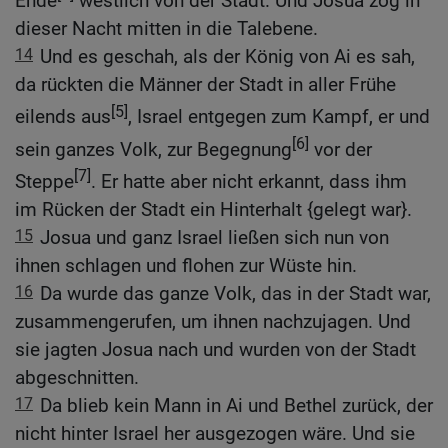
Ende
westlich von der Stadt. Und Josua zog in
dieser Nacht mitten in die Talebene.
14
Und es geschah, als der König von Ai es sah,
da rückten die Männer der Stadt in aller Frühe
[5]
eilends aus
, Israel entgegen zum Kampf, er und
[6]
sein ganzes Volk, zur Begegnung
vor der
[7]
Steppe
. Er hatte aber nicht erkannt, dass ihm
im Rücken der Stadt ein Hinterhalt {gelegt war}.
15
Josua und ganz Israel ließen sich nun von
ihnen schlagen und flohen zur Wüste hin.
16
Da wurde das ganze Volk, das in der Stadt war,
zusammengerufen, um ihnen nachzujagen. Und
sie jagten Josua nach und wurden von der Stadt
abgeschnitten.
17
Da blieb kein Mann in Ai und Bethel zurück, der
nicht hinter Israel her ausgezogen wäre. Und sie