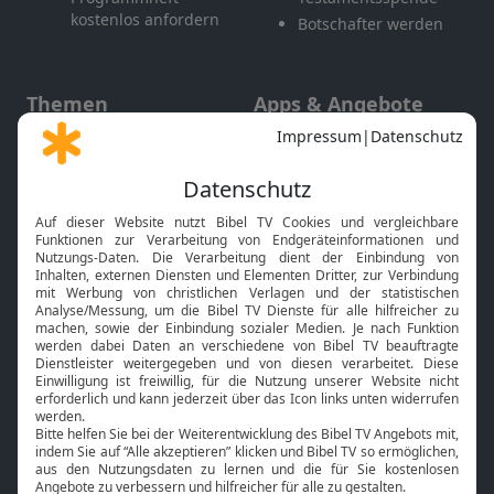
kostenlos anfordern
Botschafter werden
Themen
Apps & Angebote
Gott und Bibel erklärt
Newsletter
Feiertage
Mobile App
Interviews
Kids App
Neuigkeiten
Smart TV
HbbTV
Bibelthek Online-Bibel
Nächster Gottesdienst
Bibel TV
Service
Über uns
Kontakt
Jobs
TV-Empfang