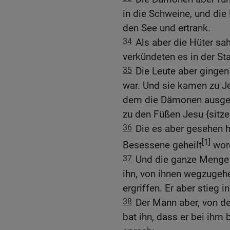
in die Schweine, und die
den See und ertrank.
34
Als aber die Hüter sa
verkündeten es in der St
35
Die Leute aber ginge
war. Und sie kamen zu 
dem die Dämonen ausgefa
zu den Füßen Jesu {sitzen
36
Die es aber gesehen h
[1]
Besessene geheilt
wor
37
Und die ganze Menge
ihn, von ihnen wegzugehe
ergriffen. Er aber stieg 
38
Der Mann aber, von d
bat ihn, dass er bei ihm 