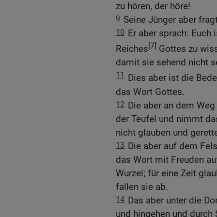
zu hören, der höre!
9
Seine Jünger aber frag
10
Er aber sprach: Euch 
[7]
Reiches
Gottes zu wiss
damit sie sehend nicht s
11
Dies aber ist die Bed
das Wort Gottes.
12
Die aber an dem Weg 
der Teufel und nimmt da
nicht glauben und gerett
13
Die aber auf dem Fels
das Wort mit Freuden au
Wurzel; für eine Zeit gla
fallen sie ab.
14
Das aber unter die Dor
und hingehen und durch