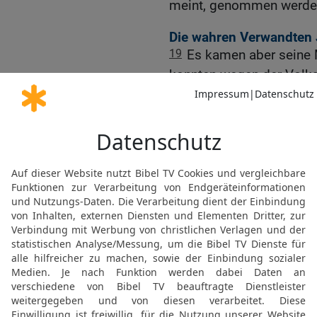
meint, genommen werde
Die wahren Verwandten
19
Es kamen aber seine M
konnten wegen der Volk
20
Und es wurde ihm beri
stehen draußen und woll
21
Er aber antwortete un
meine Brüder sind die, w
Stillung des Sturms
22
Und es geschah an ein
er und seine Jünger; und
übersetzen an das jensei
23
Während sie aber fuhre
Sturmwind auf den See, u
, und sie waren in Gefahr