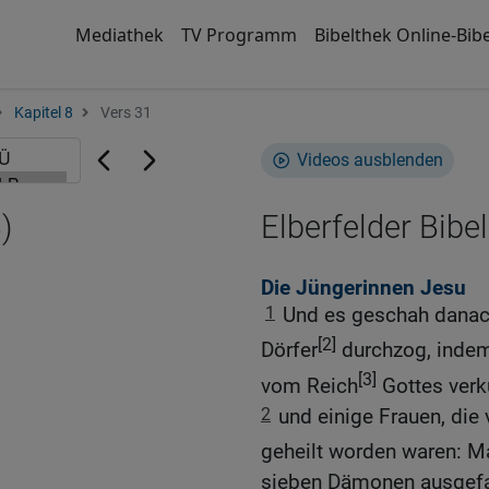
Mediathek
TV Programm
Bibelthek Online-Bibe
Kapitel 8
Vers 31
Videos ausblenden
)
Elberfelder Bibel
Die Jüngerinnen Jesu
1
Und es geschah danach
[2]
Dörfer
durchzog, indem 
[3]
vom Reich
Gottes verk
2
und einige Frauen, die
geheilt worden waren: M
sieben Dämonen ausgefa