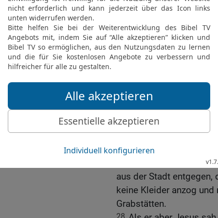
24
Sie traten aber hinzu
Meister, Meister, wir ko
den Wind und das Gewoge
und es trat Stille ein.
25
Er aber sprach zu ihn
aber erstaunten sie und 
dass er auch den Winden
gehorchen?
Heilung eines besessen
26
Und sie fuhren nach d
Galiläa gegenüberliegt.
27
Als er aber an das L
aus der Stadt entgegen, 
keine Kleider anzog und 
Grabstätten.
28
Als er aber Jesus sah,