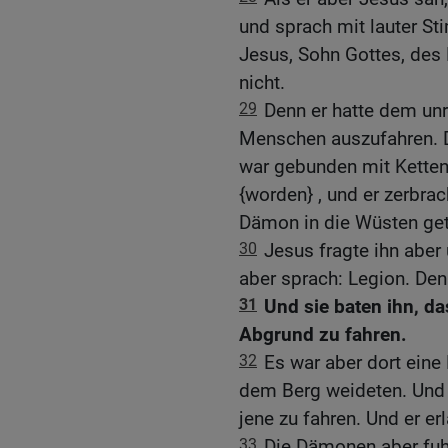
und sprach mit lauter St
Jesus, Sohn Gottes, des 
nicht.
29
Denn er hatte dem un
Menschen auszufahren. De
war gebunden mit Ketten
{worden} , und er zerbr
Dämon in die Wüsten get
30
Jesus fragte ihn aber
aber sprach: Legion. Den
31
Und sie baten ihn, da
Abgrund zu fahren.
32
Es war aber dort eine
dem Berg weideten. Und s
jene zu fahren. Und er er
33
Die Dämonen aber fu