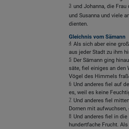
3
und Johanna, die Frau 
und Susanna und viele an
dienten.
Gleichnis vom Sämann
4
Als sich aber eine gr
aus jeder Stadt zu ihm h
5
Der Sämann ging hinau
säte, fiel einiges an den
Vögel des Himmels fraße
6
Und anderes fiel auf de
es, weil es keine Feuchti
7
Und anderes fiel mitte
Dornen mit aufwuchsen, e
8
Und anderes fiel in die
hundertfache Frucht. Als 