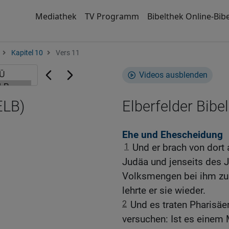
Mediathek
TV Programm
Bibelthek Online-Bibe
Kapitel 10
Vers 11
Videos ausblenden
ELB)
Elberfelder Bibel
Ehe und Ehescheidung
1
Und er brach von dort
Judäa und jenseits des
Volksmengen bei ihm zu
lehrte er sie wieder.
2
Und es traten Pharisäer
versuchen: Ist es einem 