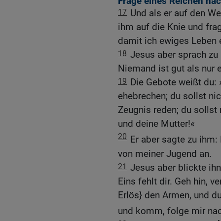
Frage eines Reichen na
17
Und als er auf den Weg
ihm auf die Knie und fragt
damit ich ewiges Leben 
18
Jesus aber sprach zu
Niemand ist gut als nur e
19
Die Gebote weißt du: »
ehebrechen; du sollst nic
Zeugnis reden; du sollst 
und deine Mutter!«
20
Er aber sagte zu ihm: 
von meiner Jugend an.
21
Jesus aber blickte ih
Eins fehlt dir. Geh hin, v
Erlös} den Armen, und d
und komm, folge mir na