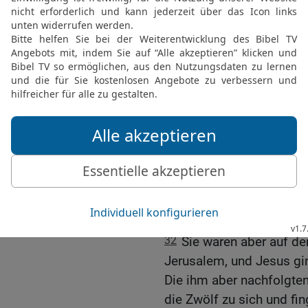
verlassen und sind dir n
29
Jesus sprach: Wahrlic
Haus oder Brüder oder S
Kinder oder Äcker verla
Evangeliums willen,
30
der nicht hundertfach 
und Brüder und Schweste
unter Verfolgungen – un
ewiges Leben.
31
Aber viele Erste werde
Dritte Leidensankündig
32
Sie waren aber auf d
Jerusalem, und Jesus gin
Die ihm aber nachfolgten
die Zwölf zu sich und fi