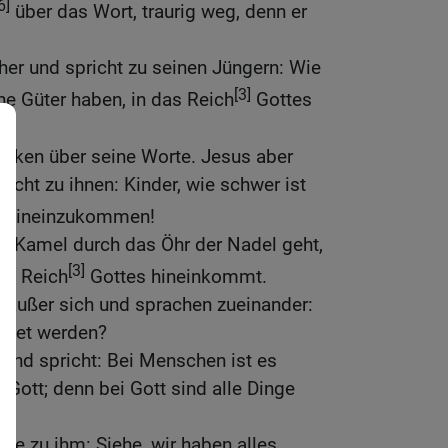
6]
über das Wort, traurig weg, denn er
er und spricht zu seinen Jüngern: Wie
[3]
e Güter haben, in das Reich
Gottes
raken über seine Worte. Jesus aber
icht zu ihnen: Kinder, wie schwer ist
 hineinzukommen!
ein Kamel durch das Öhr der Nadel geht,
[3]
das Reich
Gottes hineinkommt.
z außer sich und sprachen zueinander:
ettet werden?
 und spricht: Bei Menschen ist es
 Gott; denn bei Gott sind alle Dinge
te zu ihm: Siehe, wir haben alles