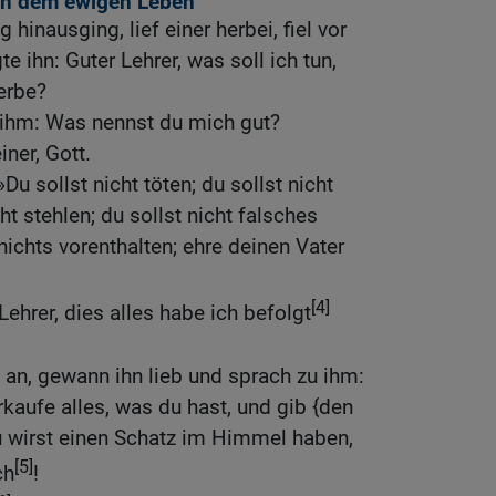
ch dem ewigen Leben
 hinausging, lief einer herbei, fiel vor
e ihn: Guter Lehrer, was soll ich tun,
erbe?
 ihm: Was nennst du mich gut?
iner, Gott.
Du sollst nicht töten; du sollst nicht
ht stehlen; du sollst nicht falsches
nichts vorenthalten; ehre deinen Vater
[4]
Lehrer, dies alles habe ich befolgt
n an, gewann ihn lieb und sprach zu ihm:
erkaufe alles, was du hast, und gib {den
u wirst einen Schatz im Himmel haben,
[5]
ch
!