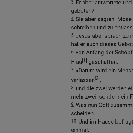
3
Er aber antwortete un
geboten?
4
Sie aber sagten: Mose 
schreiben und zu entlass
5
Jesus aber sprach zu i
hat er euch dieses Gebot
6
von Anfang der Schöpfu
[1]
Frau
geschaffen.
7
»Darum wird ein Mensc
[2]
verlassen
,
8
und die zwei werden ein
mehr zwei, sondern ein F
9
Was nun Gott zusammen
scheiden.
10
Und im Hause befragt
einmal.