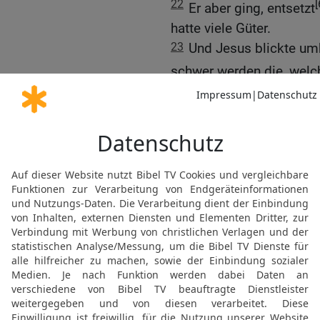
22
[
Er aber ging, entsetzt
hatte viele Güter.
23
Und Jesus blickte umh
schwer werden die, welch
hineinkommen!
24
Die Jünger aber ersch
antwortete wieder und spr
[3]
es, in das Reich
Gottes
25
Es ist leichter, dass 
als dass ein Reicher in 
26
Sie aber gerieten gan
Und wer kann {dann} ger
27
Jesus aber sah sie an
unmöglich, aber nicht bei
möglich. –
28
Petrus begann und sag