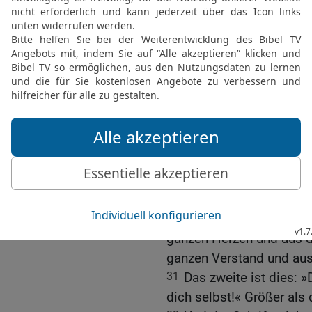
Abrahams und der Gott I
27
Er ist nicht der Gott 
sehr.
Die Frage nach dem ers
28
Und einer der Schriftg
miteinander stritten, tra
gut geantwortet hatte, fr
von allen?
29
Jesus antwortete ihm: 
unser Gott, ist ein Herr;
30
und du sollst den Her
ganzen Herzen und aus d
ganzen Verstand und aus
31
Das zweite ist dies: 
dich selbst!« Größer als 