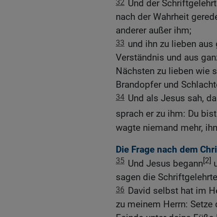
32
Und der Schriftgelehrt
nach der Wahrheit geredet
anderer außer ihm;
33
und ihn zu lieben au
Verständnis und aus gan
Nächsten zu lieben wie si
Brandopfer und Schlacht
34
Und als Jesus sah, da
sprach er zu ihm: Du bis
wagte niemand mehr, ihn
Die Frage nach dem Chr
35
[2]
Und Jesus begann
u
sagen die Schriftgelehrt
36
David selbst hat im H
zu meinem Herrn: Setze d