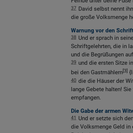
Feinde unter deine Füße 
37
David selbst nennt ih
die große Volksmenge hö
Warnung vor den Schrif
38
Und er sprach in sein
Schriftgelehrten, die in
und die Begrüßungen au
39
und die ersten Sitze 
[3]
bei den Gastmählern
{l
40
die die Häuser der W
lange Gebete halten! Sie
empfangen.
Die Gabe der armen Wit
41
Und er setzte sich d
die Volksmenge Geld in d