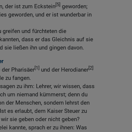
[5]
, der ist zum Eckstein
geworden;
dies geworden, und er ist wunderbar in
 greifen und fürchteten die
annten, dass er das Gleichnis auf sie
d sie ließen ihn und gingen davon.
er
[1]
[2]
 der Pharisäer
und der Herodianer
de zu fangen.
agen zu ihm: Lehrer, wir wissen, dass
dich um niemand kümmerst; denn du
son der Menschen, sondern lehrst den
Ist es erlaubt, dem Kaiser Steuer zu
 wir sie geben oder nicht geben?
elei kannte, sprach er zu ihnen: Was