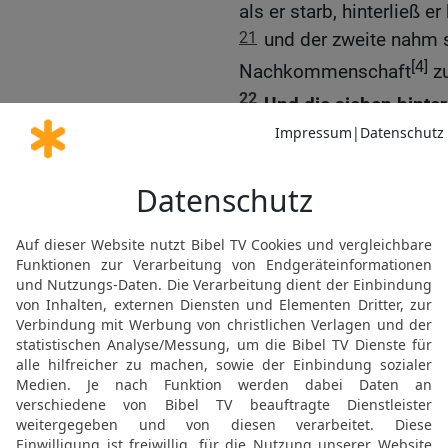
als er starb, hinterließ
21
und der zweite nahm s
[4]
Nachkommenschaft
zu
22
Und die sieben hint
Zuletzt von allen starb 
23
Wessen Frau von allen
wenn sie auferstehen we
Frau gehabt.
24
Jesus sprach zu ihnen: 
Schriften nicht kennt und
25
Denn wenn sie aus den
noch werden sie verheira
Himmeln.
26
Was aber die Toten be
Habt ihr nicht im Buch 
Dornbusch zu ihm redete 