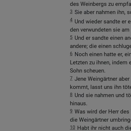
des Weinbergs zu empfa
3
Sie aber nahmen ihn, sc
4
Und wieder sandte er 
den verwundeten sie am 
5
Und er sandte einen and
andere; die einen schluge
6
Noch einen hatte er, ei
Letzten zu ihnen, indem 
Sohn scheuen.
7
Jene Weingärtner aber 
kommt, lasst uns ihn töt
8
Und sie nahmen und tö
hinaus.
9
Was wird der Herr des
die Weingärtner umbrin
10
Habt ihr nicht auch di