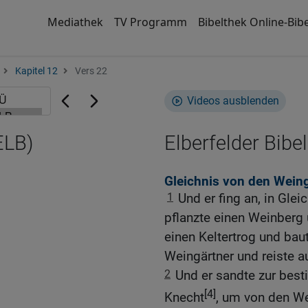
Mediathek
TV Programm
Bibelthek Online-Bibe
Kapitel 12
Vers 22
Videos ausblenden
ELB)
Elberfelder Bibel
Gleichnis von den Wein
1
Und er fing an, in Gle
pflanzte einen Weinberg
einen Keltertrog und bau
Weingärtner und reiste a
2
Und er sandte zur best
[4]
Knecht
, um von den We