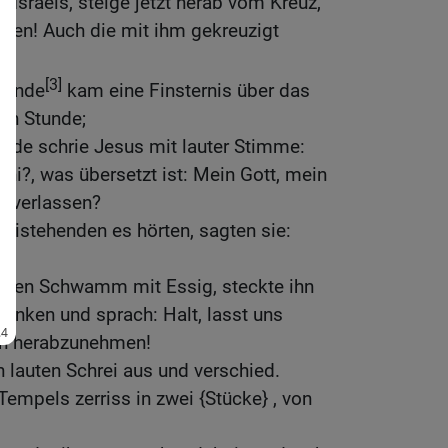
g Israels, steige jetzt herab vom Kreuz,
uben! Auch die mit ihm gekreuzigt
[3]
Stunde
kam eine Finsternis über das
en Stunde;
unde schrie Jesus mit lauter Stimme:
áni?, was übersetzt ist: Mein Gott, mein
h verlassen?
beistehenden es hörten, sagten sie:
e einen Schwamm mit Essig, steckte ihn
trinken und sprach: Halt, lasst uns
hn herabzunehmen!
n lauten Schrei aus und verschied.
empels zerriss in zwei {Stücke} , von