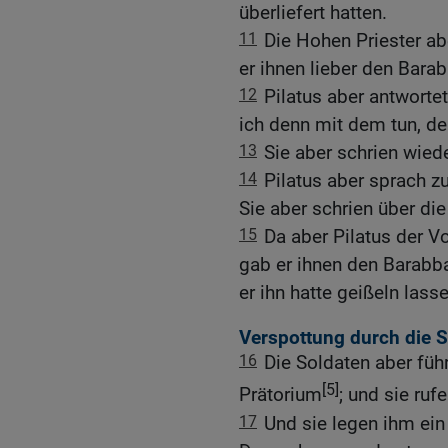
überliefert hatten.
11
Die Hohen Priester a
er ihnen lieber den Bara
12
Pilatus aber antworte
ich denn mit dem tun, de
13
Sie aber schrien wiede
14
Pilatus aber sprach z
Sie aber schrien über di
15
Da aber Pilatus der V
gab er ihnen den Barabb
er ihn hatte geißeln lass
Verspottung durch die 
16
Die Soldaten aber führ
[5]
Prätorium
; und sie ruf
17
Und sie legen ihm ein