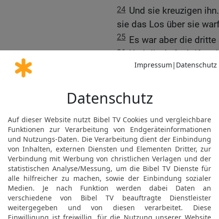
24
Und sie kreuzigen ihn.
sie das Los über sie wa
25
Es war aber die dritte
26
Und die Aufschrift se
angeschrieben: Der Köni
27
Und mit ihm kreuzigen
Rechten und einen zu sei
28
[2]
(*)
29
Und die Vorübergehend
Köpfe und sagten: Ha! De
Tagen aufbaust,
30
rette dich selbst, und
31
Ebenso spotteten auc
Schriftgelehrten unterei
gerettet, sich selbst kann