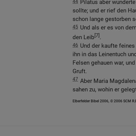
44
Pilatus aber wunderte
sollte; und er rief den H
schon lange gestorben s
45
Und als er es von de
[7]
den Leib
.
46
Und der kaufte feines
ihn in das Leinentuch und 
Felsen gehauen war, und 
Gruft.
47
Aber Maria Magdalen
sahen zu, wohin er geleg
Elberfelder Bibel 2006, © 2006 SCM R