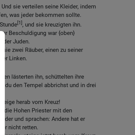
 Und sie verteilen seine Kleider, indem
rfen, was jeder bekommen sollte.
[1]
 Stunde
, und sie kreuzigten ihn.
iner Beschuldigung war {oben}
g der Juden.
 sie zwei Räuber, einen zu seiner
ner Linken.
en lästerten ihn, schüttelten ihre
r du den Tempel abbrichst und in drei
 steige herab vom Kreuz!
h die Hohen Priester mit den
nander und sprachen: Andere hat er
 er nicht retten.