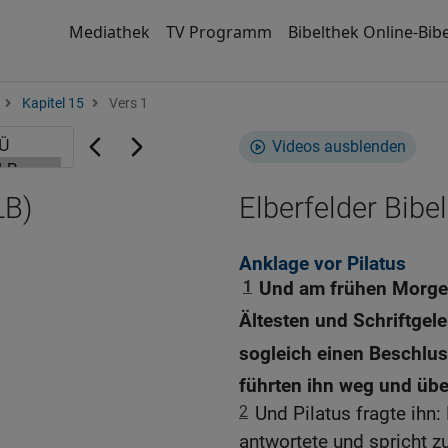
Mediathek
TV Programm
Bibelthek Online-Bibe
Kapitel 15
Vers 1
Videos ausblenden
LB)
Elberfelder Bibel
Anklage vor Pilatus
1
Und am frühen Morgen
Ältesten und Schriftge
sogleich einen Beschlu
führten ihn weg und über
2
Und Pilatus fragte ihn:
antwortete und spricht z