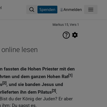
l
Spenden
Anmelden
Menü
Markus 15, Vers 1
 online lesen
 fassten die Hohen Priester mit den
[1]
lehrten und dem ganzen Hohen Rat
[2]
ss
, und sie banden Jesus und
[3]
lieferten ihn dem Pilatus
.
 Bist du der König der Juden? Er aber
u ihm: Du sagst es.