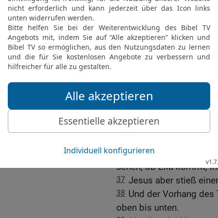
32
Der Christus, der Köni
damit wir sehen und gla
waren, schmähten ihn.
33
Und in der sechsten 
ganze Land bis zur neunt
34
und in der neunten St
Eloí, Eloí, lemá sabachth
Gott, warum hast du mic
35
Und als einige der Da
Siehe, er ruft Elia.
36
Einer aber lief, füllt
auf ein Rohr, gab ihm zu 
sehen, ob Elia kommt, i
37
Jesus aber stieß eine
38
Und der Vorhang des T
oben bis unten.