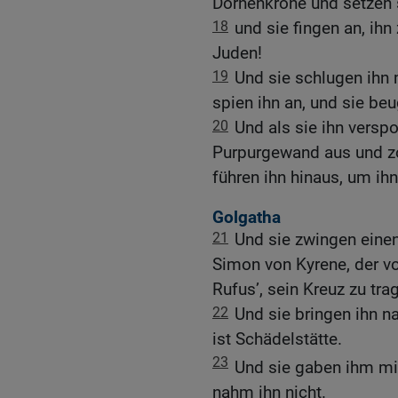
Dornenkrone und setzen 
18
und sie fingen an, ihn
Juden!
19
Und sie schlugen ihn
spien ihn an, und sie be
20
Und als sie ihn verspo
Purpurgewand aus und zo
führen ihn hinaus, um ihn
Golgatha
21
Und sie zwingen eine
Simon von Kyrene, der v
Rufus’, sein Kreuz zu tra
22
Und sie bringen ihn n
ist Schädelstätte.
23
Und sie gaben ihm mi
nahm ihn nicht.