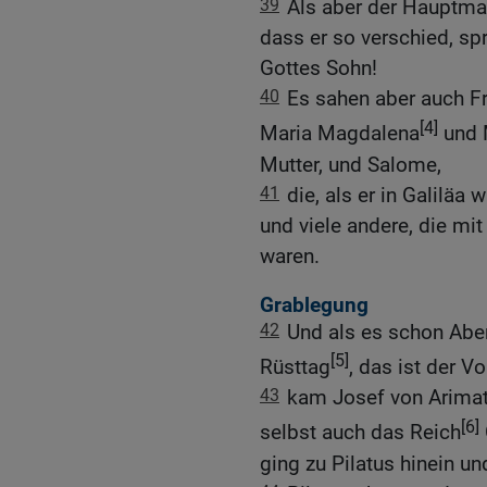
39
Als aber der Hauptma
dass er so verschied, sp
Gottes Sohn!
40
Es sahen aber auch F
[4]
Maria Magdalena
und M
Mutter, und Salome,
41
die, als er in Galiläa
und viele andere, die m
waren.
Grablegung
42
Und als es schon Abe
[5]
Rüsttag
, das ist der V
43
kam Josef von Arimath
[6]
selbst auch das Reich
ging zu Pilatus hinein u