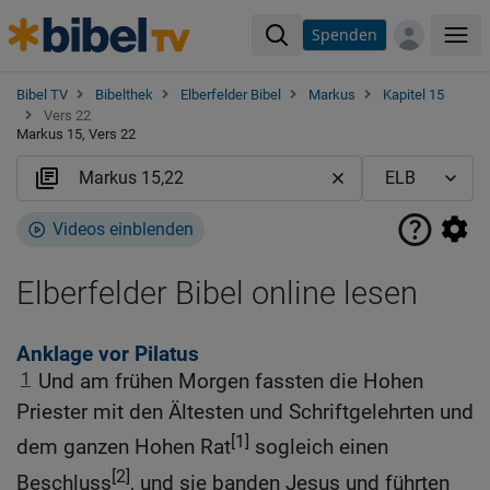
Spenden
Me
Bibel TV
Bibelthek
Elberfelder Bibel
Markus
Kapitel 15
Vers 22
Markus 15, Vers 22
Videos einblenden
Elberfelder Bibel online lesen
Anklage vor Pilatus
1
Und am frühen Morgen fassten die Hohen
Priester mit den Ältesten und Schriftgelehrten und
[1]
dem ganzen Hohen Rat
sogleich einen
[2]
Beschluss
, und sie banden Jesus und führten