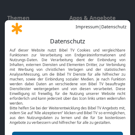
Themen
Apps & Angebote
Gott und Bibel erklärt
Newsletter
Feiertage
Mobile App
Interviews
Kids App
Neuigkeiten
Smart TV
HbbTV
Bibelthek Online-Bibel
Nächster Gottesdienst
Bibel TV
Service
Über uns
Kontakt
Jobs
TV-Empfang
Presse
FAQ
Mediadaten