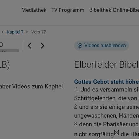
Mediathek
TV Programm
Bibelthek Online-Bibe
Kapitel 7
Vers 17
Videos ausblenden
LB)
Elberfelder Bibel
Gottes Gebot steht höhe
aber Videos zum Kapitel.
1
Und es versammeln sic
Schriftgelehrten, die v
2
und als sie einige sein
ungewaschenen, Händen 
3
denn die Pharisäer und
[3]
nicht sorgfältig
die Hä