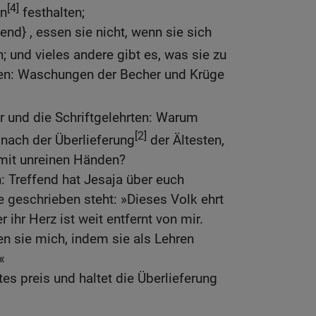
[4]
en
festhalten;
d} , essen sie nicht, wenn sie sich
 und vieles andere gibt es, was sie zu
n: Waschungen der Becher und Krüge
er und die Schriftgelehrten: Warum
[2]
 nach der Überlieferung
der Ältesten,
mit unreinen Händen?
n: Treffend hat Jesaja über euch
 geschrieben steht: »Dieses Volk ehrt
 ihr Herz ist weit entfernt von mir.
en sie mich, indem sie als Lehren
«
es preis und haltet die Überlieferung