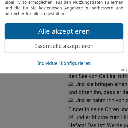
28
Sie aber antwortete un
[1]
Hunde
essen unter dem
29
Und er sprach zu ihr:
Dämon ist aus deiner To
30
Und sie ging weg in i
liegen und den Dämon a
Heilung eines Taubstu
31
Und er verließ das Ge
den See von Galiläa, mit
32
Und sie bringen einen
und bitten ihn, dass er i
33
Und er nahm ihn von d
Finger in seine Ohren un
34
und er blickte zum Hi
Hefata! Das ist: Werde g