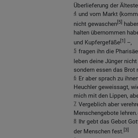
Überlieferung der Ältest
4
und vom Markt {kommen
[5]
nicht gewaschen
haben;
halten übernommen habe
[1]
und Kupfergefäße
–,
5
fragen ihn die Pharisä
leben deine Jünger nicht
sondern essen das Brot 
6
Er aber sprach zu ihne
Heuchler geweissagt, wie
mich mit den Lippen, aber
7
Vergeblich aber verehr
Menschengebote lehren.
8
Ihr gebt das Gebot Gott
[3]
der Menschen fest.