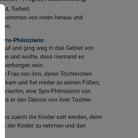
ut, Torheit;
ge kommen von innen heraus und
hen.
 Syro-Phönizierin
r auf und ging weg in das Gebiet von
 Haus und wollte, dass niemand es
ht verborgen sein.
ine Frau von ihm, deren Töchterchen
e, kam und fiel nieder zu seinen Füßen;
 Griechin, eine Syro-Phönizierin von
 dass er den Dämon von ihrer Tochter
Lass zuerst die Kinder satt werden, denn
Brot der Kinder zu nehmen und den