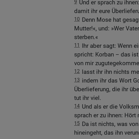
9
Und er sprach zu ihnen:
damit ihr eure Überliefer
10
Denn Mose hat gesagt
Mutter!«, und: »Wer Vater
sterben.«
11
Ihr aber sagt: Wenn e
spricht: Korban – das ist
von mir zugutegekomme
12
lasst ihr ihn nichts me
13
indem ihr das Wort Go
Überlieferung, die ihr üb
tut ihr viel.
14
Und als er die Volksm
sprach er zu ihnen: Hört 
15
Da ist nichts, was vo
hineingeht, das ihn veru