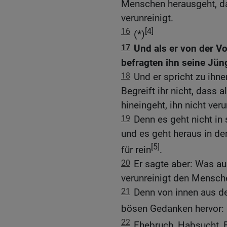
Menschen herausgeht, d
verunreinigt.
16
[4]
(*)
17
Und als er von der V
befragten ihn seine Jün
18
Und er spricht zu ihne
Begreift ihr nicht, dass
hineingeht, ihn nicht ver
19
Denn es geht nicht in 
und es geht heraus in den
[5]
für rein
.
20
Er sagte aber: Was 
verunreinigt den Mensch
21
Denn von innen aus 
bösen Gedanken hervor:
22
Ehebruch, Habsucht, 