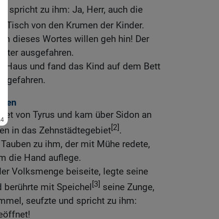
d spricht zu ihm: Ja, Herr, auch die
 Tisch von den Krumen der Kinder.
 Um dieses Wortes willen geh hin! Der
chter ausgefahren.
hr Haus und fand das Kind auf dem Bett
usgefahren.
mmen
biet von Tyrus und kam über Sidon an
[2]
ten in das Zehnstädtegebiet
.
 Tauben zu ihm, der mit Mühe redete,
hm die Hand auflege.
er Volksmenge beiseite, legte seine
[3]
d berührte mit Speichel
seine Zunge,
mmel, seufzte und spricht zu ihm:
eöffnet!