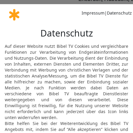
[8]
Neid
, Lästerung, Hochm
23
alle diese bösen Din
verunreinigen den Mensc
Heilung der Tochter der
24
Von dort aber brach e
Tyrus; und er trat in ein
erfuhr; und er konnte nic
25
Aber sogleich hörte e
einen unreinen Geist hatt
26
die Frau aber war eine
Geburt; und sie bat ihn,
austreibe.
27
Und er sprach zu ihr: 
es ist nicht schön, das 
[9]
Hunden
hinzuwerfen.