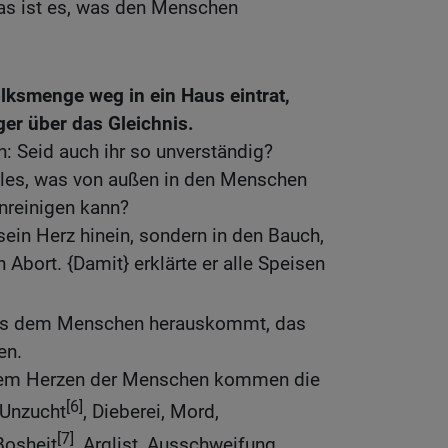
as ist es, was den Menschen
olksmenge weg in ein Haus eintrat,
ger über das Gleichnis.
n: Seid auch ihr so unverständig?
 alles, was von außen in den Menschen
unreinigen kann?
sein Herz hinein, sondern in den Bauch,
 Abort. {Damit} erklärte er alle Speisen
aus dem Menschen herauskommt, das
en.
dem Herzen der Menschen kommen die
[6]
 Unzucht
, Dieberei, Mord,
[7]
Bosheit
, Arglist, Ausschweifung,