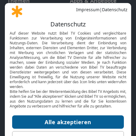
Themen
Apps & Angebote
Gott und Bibel erklärt
Newsletter
Feiertage
Mobile App
Interviews
Kids App
Neuigkeiten
Smart TV
HbbTV
Bibelthek Online-Bibel
Nächster Gottesdienst
Bibel TV
Service
Über uns
Kontakt
Jobs
TV-Empfang
Presse
FAQ
Mediadaten