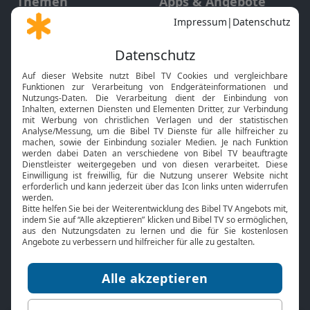
Themen
Apps & Angebote
Gott und Bibel erklärt
Newsletter
Feiertage
Mobile App
Interviews
Kids App
Neuigkeiten
Smart TV
HbbTV
Bibelthek Online-Bibel
Nächster Gottesdienst
Bibel TV
Service
Über uns
Kontakt
Jobs
TV-Empfang
Presse
FAQ
Mediadaten