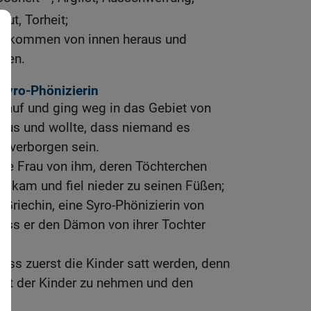
ut, Torheit;
ge kommen von innen heraus und
hen.
 Syro-Phönizierin
r auf und ging weg in das Gebiet von
 Haus und wollte, dass niemand es
ht verborgen sein.
ine Frau von ihm, deren Töchterchen
e, kam und fiel nieder zu seinen Füßen;
 Griechin, eine Syro-Phönizierin von
 dass er den Dämon von ihrer Tochter
Lass zuerst die Kinder satt werden, denn
Brot der Kinder zu nehmen und den