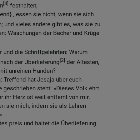
[4]
en
festhalten;
d} , essen sie nicht, wenn sie sich
 und vieles andere gibt es, was sie zu
n: Waschungen der Becher und Krüge
er und die Schriftgelehrten: Warum
[2]
 nach der Überlieferung
der Ältesten,
mit unreinen Händen?
n: Treffend hat Jesaja über euch
 geschrieben steht: »Dieses Volk ehrt
 ihr Herz ist weit entfernt von mir.
en sie mich, indem sie als Lehren
«
es preis und haltet die Überlieferung