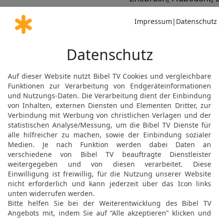
[8]
Neid
, Lästerung, Hochm
23
alle diese bösen Din
verunreinigen den Mensc
Heilung der Tochter der
24
Von dort aber brach e
Tyrus; und er trat in ein
erfuhr; und er konnte nic
25
Aber sogleich hörte e
einen unreinen Geist hatt
26
die Frau aber war eine
Geburt; und sie bat ihn,
austreibe.
27
Und er sprach zu ihr: 
es ist nicht schön, das 
[9]
Hunden
hinzuwerfen.