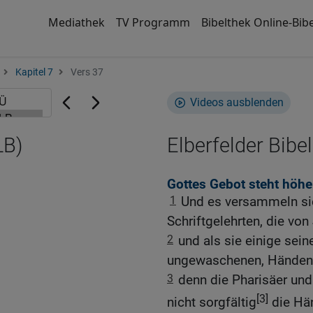
Mediathek
TV Programm
Bibelthek Online-Bibe
Kapitel 7
Vers 37
Videos ausblenden
LB)
Elberfelder Bibel
Gottes Gebot steht höhe
1
Und es versammeln sic
Schriftgelehrten, die v
2
und als sie einige sein
ungewaschenen, Händen 
3
denn die Pharisäer und
[3]
nicht sorgfältig
die Hä