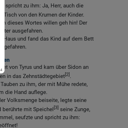
d spricht zu ihm: Ja, Herr, auch die
 Tisch von den Krumen der Kinder.
 Um dieses Wortes willen geh hin! Der
chter ausgefahren.
hr Haus und fand das Kind auf dem Bett
usgefahren.
mmen
biet von Tyrus und kam über Sidon an
[2]
ten in das Zehnstädtegebiet
.
 Tauben zu ihm, der mit Mühe redete,
hm die Hand auflege.
er Volksmenge beiseite, legte seine
[3]
d berührte mit Speichel
seine Zunge,
mmel, seufzte und spricht zu ihm:
eöffnet!