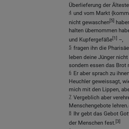
Überlieferung der Ältest
4
und vom Markt {kommen
[5]
nicht gewaschen
haben;
halten übernommen habe
[1]
und Kupfergefäße
–,
5
fragen ihn die Pharisä
leben deine Jünger nicht
sondern essen das Brot 
6
Er aber sprach zu ihne
Heuchler geweissagt, wie
mich mit den Lippen, aber
7
Vergeblich aber verehr
Menschengebote lehren.
8
Ihr gebt das Gebot Gott
[3]
der Menschen fest.