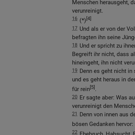
Menschen herausgeht, d
verunreinigt.
16
[4]
(*)
17
Und als er von der Vo
befragten ihn seine Jüng
18
Und er spricht zu ihne
Begreift ihr nicht, dass
hineingeht, ihn nicht ver
19
Denn es geht nicht in 
und es geht heraus in den
[5]
für rein
.
20
Er sagte aber: Was 
verunreinigt den Mensch
21
Denn von innen aus 
bösen Gedanken hervor:
22
Ehebruch, Habsucht, 