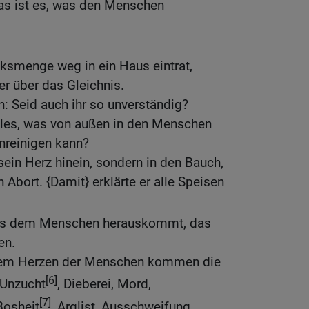
as ist es, was den Menschen
lksmenge weg in ein Haus eintrat,
er über das Gleichnis.
n: Seid auch ihr so unverständig?
 alles, was von außen in den Menschen
unreinigen kann?
sein Herz hinein, sondern in den Bauch,
 Abort. {Damit} erklärte er alle Speisen
aus dem Menschen herauskommt, das
en.
dem Herzen der Menschen kommen die
[6]
 Unzucht
, Dieberei, Mord,
[7]
Bosheit
, Arglist, Ausschweifung,