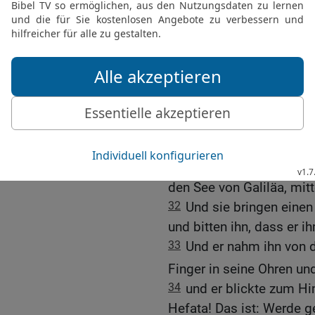
28
Sie aber antwortete un
[1]
Hunde
essen unter dem
29
Und er sprach zu ihr:
Dämon ist aus deiner To
30
Und sie ging weg in i
liegen und den Dämon a
Heilung eines Taubstu
31
Und er verließ das Ge
den See von Galiläa, mit
32
Und sie bringen einen
und bitten ihn, dass er i
33
Und er nahm ihn von d
Finger in seine Ohren un
34
und er blickte zum Hi
Hefata! Das ist: Werde g