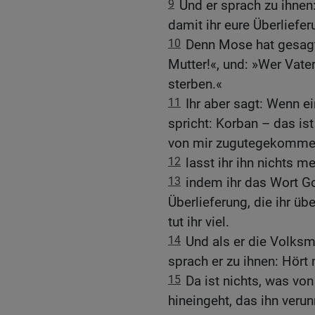
9
Und er sprach zu ihnen:
damit ihr eure Überliefer
10
Denn Mose hat gesagt
Mutter!«, und: »Wer Vater
sterben.«
11
Ihr aber sagt: Wenn e
spricht: Korban – das ist
von mir zugutegekomme
12
lasst ihr ihn nichts me
13
indem ihr das Wort Go
Überlieferung, die ihr üb
tut ihr viel.
14
Und als er die Volksm
sprach er zu ihnen: Hört 
15
Da ist nichts, was vo
hineingeht, das ihn veru