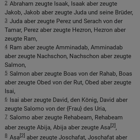
2
Abraham zeugte Isaak, Isaak aber zeugte
Jakob, Jakob aber zeugte Juda und seine Brüder,
3
Juda aber zeugte Perez und Serach von der
Tamar, Perez aber zeugte Hezron, Hezron aber
zeugte Ram,
4
Ram aber zeugte Amminadab, Amminadab
aber zeugte Nachschon, Nachschon aber zeugte
Salmon,
5
Salmon aber zeugte Boas von der Rahab, Boas
aber zeugte Obed von der Rut, Obed aber zeugte
Isai,
6
Isai aber zeugte David, den König, David aber
zeugte Salomo von der {Frau} des Uria,
7
Salomo aber zeugte Rehabeam, Rehabeam
[2]
aber zeugte Abija, Abija aber zeugte Asa
,
8
[2]
Asa
aber zeugte Joschafat, Joschafat aber