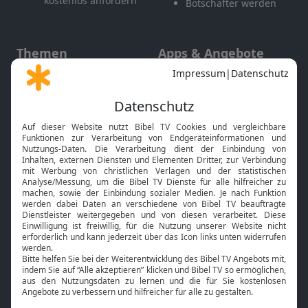
kostenlos anfordern
Botschafter werden
Themen
Apps & Angebote
Gott und Bibel erklärt
Newsletter
Feiertage
Mobile App
Interviews
Kids App
Neuigkeiten
Smart TV
HbbTV
Bibelthek Online-Bibel
Nächster Gottesdienst
Bibel TV
Service
Über uns
Kontakt
Jobs
TV-Empfang
Presse
FAQ