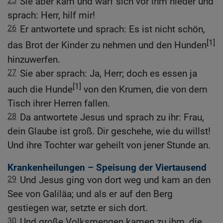
25
Sie aber kam und warf sich vor ihm nieder und
sprach: Herr, hilf mir!
26
Er antwortete und sprach: Es ist nicht schön,
[1]
das Brot der Kinder zu nehmen und den Hunden
hinzuwerfen.
27
Sie aber sprach: Ja, Herr; doch es essen ja
[1]
auch die Hunde
von den Krumen, die von dem
Tisch ihrer Herren fallen.
28
Da antwortete Jesus und sprach zu ihr: Frau,
dein Glaube ist groß. Dir geschehe, wie du willst!
Und ihre Tochter war geheilt von jener Stunde an.
Krankenheilungen – Speisung der Viertausend
29
Und Jesus ging von dort weg und kam an den
See von Galiläa; und als er auf den Berg
gestiegen war, setzte er sich dort.
30
Und große Volksmengen kamen zu ihm, die