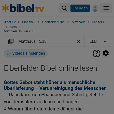
Spenden
Me
Bibel TV
Bibelthek
Elberfelder Bibel
Matthäus
Kapitel 15
Vers 38
Matthäus 15, Vers 38
Videos einblenden
Elberfelder Bibel online lesen
Gottes Gebot steht höher als menschliche
Überlieferung – Verunreinigung des Menschen
1
Dann kommen Pharisäer und Schriftgelehrte
von Jerusalem zu Jesus und sagen:
2
Warum übertreten deine Jünger die