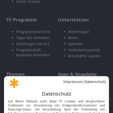
Letzte Chance
TV Programm
Unterstützen
Programmübersicht
Weitersagen
Tipps der Redaktion
Beten
Sendungen von A-Z
Spenden
Programmheft
Testamentsspende
kostenlos anfordern
Botschafter werden
Themen
Apps & Angebote
Gott und Bibel erklärt
Newsletter
Feiertage
Mobile App
Interviews
Kids App
Neuigkeiten
Smart TV
HbbTV