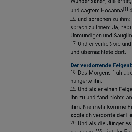
Wunder sahen, die er tat
[1]
und sagten: Hosanna
d
16
und sprachen zu ihm:
sprach zu ihnen: Ja, hab
Unmündigen und Säugling
17
Und er verließ sie und
und übernachtete dort.
Der verdorrende Feige
18
Des Morgens früh aber,
hungerte ihn.
19
Und als er einen Fei
ihn zu und fand nichts an
ihm: Nie mehr komme Fru
sogleich verdorrte der 
20
Und als die Jünger es
sprachen: Wie ist der Fe