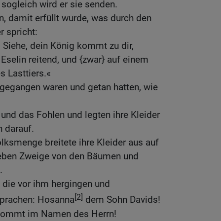
 sogleich wird er sie senden.
n, damit erfüllt wurde, was durch den
r spricht:
: Siehe, dein König kommt zu dir,
 Eselin reitend, und {zwar} auf einem
 Lasttiers.«
ngegangen waren und getan hatten, wie
,
 und das Fohlen und legten ihre Kleider
h darauf.
lksmenge breitete ihre Kleider aus auf
ieben Zweige von den Bäumen und
.
 die vor ihm hergingen und
[2]
 sprachen: Hosanna
dem Sohn Davids!
a kommt im Namen des Herrn!