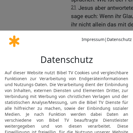
21
Jesus aber antwortete
sage euch: Wenn ihr Glau
ihr nicht allein das mi
sondern wenn ihr auch z
empor und wirf dich ins 
22
Und alles, was immer 
ihr empfangen.
Die Frage nach der Voll
23
Und als er in den Temp
Priester und die Älteste
welcher Vollmacht tust d
Vollmacht gegeben?
24
Jesus aber antwortete
euch ein Wort fragen, un
ich euch sagen, in welch