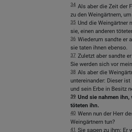
34
Als aber die Zeit der 
zu den Weingärtnern, um
35
Und die Weingärtner 
sie, einen anderen tötete
36
Wiederum sandte er an
sie taten ihnen ebenso.
37
Zuletzt aber sandte e
Sie werden sich vor me
38
Als aber die Weingärt
untereinander: Dieser ist
und sein Erbe in Besitz 
39
Und sie nahmen ihn,
töteten ihn.
40
Wenn nun der Herr de
Weingärtnern tun?
41
Sie sagen zu ihm: Er 