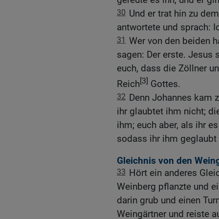
30
Und er trat hin zu de
antwortete und sprach: Ic
31
Wer von den beiden ha
sagen: Der erste. Jesus s
euch, dass die Zöllner u
[3]
Reich
Gottes.
32
Denn Johannes kam zu
ihr glaubtet ihm nicht; d
ihm; euch aber, als ihr e
sodass ihr ihm geglaubt 
Gleichnis von den Wein
33
Hört ein anderes Gleic
Weinberg pflanzte und ei
darin grub und einen Tur
Weingärtner und reiste a