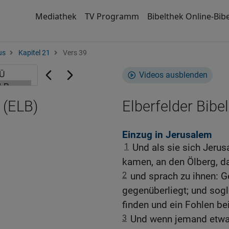
Mediathek
TV Programm
Bibelthek Online-Bibe
us
Kapitel 21
Vers 39
Videos ausblenden
 (ELB)
Elberfelder Bibel
Einzug in Jerusalem
1
Und als sie sich Jeru
kamen, an den Ölberg, d
2
und sprach zu ihnen: G
gegenüberliegt; und sogl
finden und ein Fohlen bei 
3
Und wenn jemand etwas 