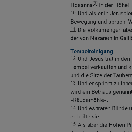
[2]
Hosanna
in der Höhe!
10
Und als er in Jerusal
Bewegung und sprach: We
11
Die Volksmengen aber 
der von Nazareth in Galil
Tempelreinigung
12
Und Jesus trat in den 
Tempel verkauften und k
und die Sitze der Tauben
13
Und er spricht zu ihn
wird ein Bethaus genannt
»Räuberhöhle«.
14
Und es traten Blinde
er heilte sie.
15
Als aber die Hohen Pri