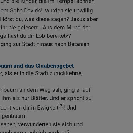
, und die Kinder, die im Tempel schrien
em Sohn Davids!, wurden sie unwillig
 Hörst du, was diese sagen? Jesus aber
t ihr nie gelesen: »Aus dem Mund der
e hast du dir Lob bereitet«?
 ging zur Stadt hinaus nach Betanien
nbaum und das Glaubensgebet
 als er in die Stadt zurückkehrte,
genbaum an dem Weg sah, ging er auf
 ihm als nur Blätter. Und er spricht zu
[2]
cht von dir in Ewigkeit
! Und
Feigenbaum.
 sahen, verwunderten sie sich und
igenbaum sogleich verdorrt?