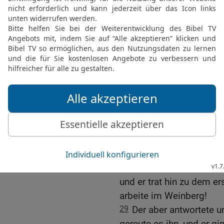
25
Woher war die Taufe
Menschen? Sie aber über
Wenn wir sagen: vom Hi
habt ihr ihm denn nicht 
26
Wenn wir aber sagen:
Volksmenge zu fürchten, 
Propheten.
27
Und sie antworteten 
nicht. Da sagte auch er z
welcher Vollmacht ich di
Gleichnis von den ungl
28
Was meint ihr aber {h
und er trat hin zu dem er
arbeite im Weinberg!
29
Der aber antwortete un
gereute es ihn, und er gin