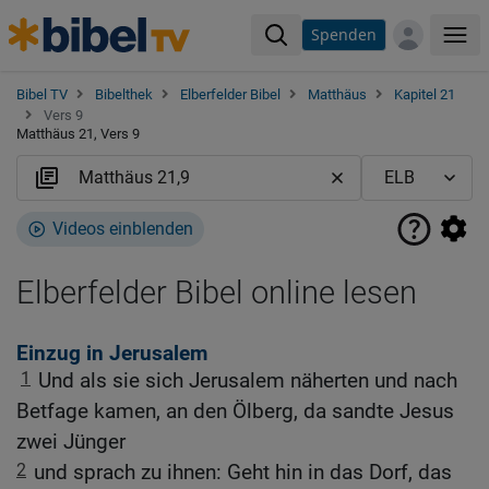
Spenden
Me
Bibel TV
Bibelthek
Elberfelder Bibel
Matthäus
Kapitel 21
Vers 9
Matthäus 21, Vers 9
Videos einblenden
Elberfelder Bibel online lesen
Einzug in Jerusalem
1
Und als sie sich Jerusalem näherten und nach
Betfage kamen, an den Ölberg, da sandte Jesus
zwei Jünger
2
und sprach zu ihnen: Geht hin in das Dorf, das