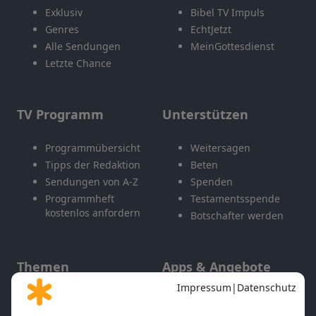
Exklusiv
Bibel TV Impuls
Genres
EchtJetzt
Alle Sendungen
MeinGottesdienst
Letzte Chance
TV Programm
Unterstützen
Programmübersicht
Weitersagen
Tipps der Redaktion
Beten
Sendungen von A-Z
Spenden
Programmheft
Testamentsspende
kostenlos anfordern
Botschafter werden
Themen
Apps & Angebote
Gott und Bibel erklärt
Newsletter