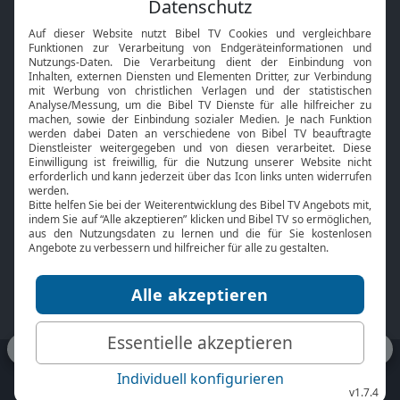
Feiertage
Mobile App
Interviews
Kids App
Neuigkeiten
Smart TV
HbbTV
Bibelthek Online-Bibel
Nächster Gottesdienst
Bibel TV
Service
Über uns
Kontakt
Jobs
TV-Empfang
Presse
FAQ
Mediadaten
bibeltv.de:
Impressum
Datenschutz
Nutzungsbedingungen